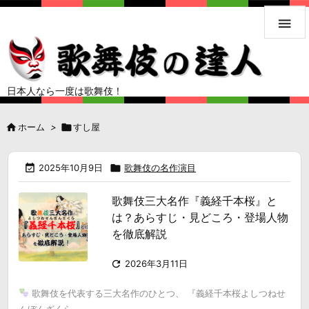

日本人なら一度は歌舞伎！

ホーム
>

すし屋

2025年10月9日

歌舞伎の名作演目
歌舞伎三大名作『義経千本桜』と
は？あらすじ・見どころ・登場人物
を徹底解説

2026年3月11日
歌舞伎を代表する三大名作のひとつ、 『義経千本桜よしつねせ