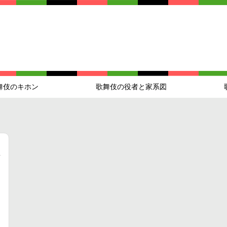
舞伎のキホン
歌舞伎の役者と家系図