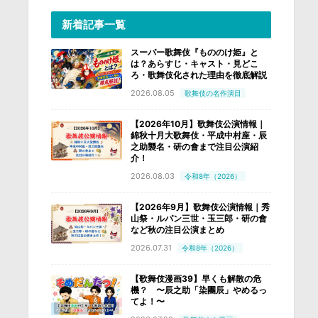
新着記事一覧
スーパー歌舞伎『もののけ姫』と
は？あらすじ・キャスト・見どこ
ろ・歌舞伎化された理由を徹底解説
2026.08.05
歌舞伎の名作演目
【2026年10月】歌舞伎公演情報｜
錦秋十月大歌舞伎・平成中村座・辰
之助襲名・研の會まで注目公演紹
介！
2026.08.03
令和8年（2026）
【2026年9月】歌舞伎公演情報｜秀
山祭・ルパン三世・玉三郎・研の會
など秋の注目公演まとめ
2026.07.31
令和8年（2026）
【歌舞伎漫画39】早くも解散の危
機？ 〜辰之助「染團辰」やめるっ
てよ！〜