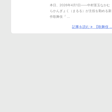
本日、2026年4月1日――中村莟玉なかむ
らかんぎょく（まるる）が主役を勤める新
作歌舞伎『 ...
記事を読む
【歌舞伎 ..