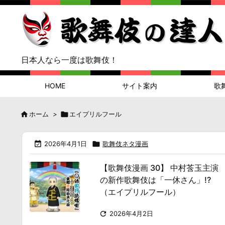
日本人なら一度は歌舞伎！
HOME
サイト案内
歌

ホーム
>

エイプリルフール

2026年4月1日

歌舞伎ネタ漫画
【歌舞伎漫画 30】 中村莟玉主演
の新作歌舞伎は「一休さん」!?
（エイプリルフール）

2026年4月2日