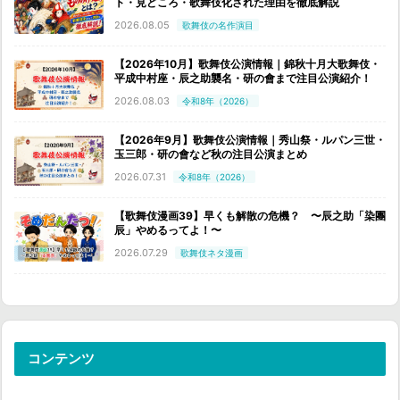
ト・見どころ・歌舞伎化された理由を徹底解説
2026.08.05
歌舞伎の名作演目
【2026年10月】歌舞伎公演情報｜錦秋十月大歌舞伎・
平成中村座・辰之助襲名・研の會まで注目公演紹介！
2026.08.03
令和8年（2026）
【2026年9月】歌舞伎公演情報｜秀山祭・ルパン三世・
玉三郎・研の會など秋の注目公演まとめ
2026.07.31
令和8年（2026）
【歌舞伎漫画39】早くも解散の危機？ 〜辰之助「染團
辰」やめるってよ！〜
2026.07.29
歌舞伎ネタ漫画
コンテンツ