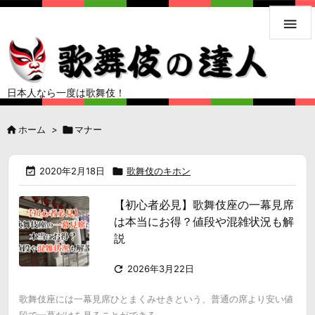

日本人なら一度は歌舞伎！

ホーム
>

マナー

2020年2月18日

歌舞伎のキホン
【初心者必見】歌舞伎座の一幕見席
は本当にお得？値段や混雑状況も解
説

2026年3月22日
歌舞伎座には一幕見席ひとまくみせきという、普通の席より安い値