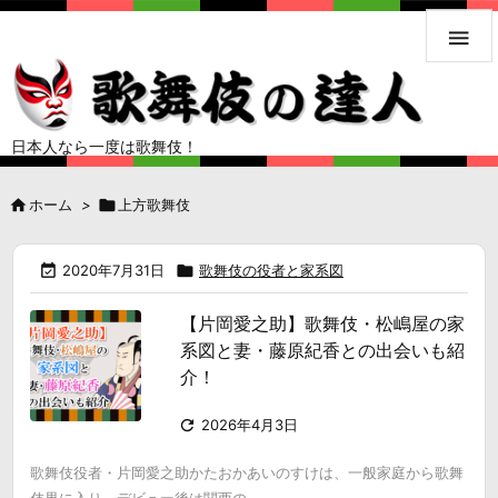

日本人なら一度は歌舞伎！

ホーム
>

上方歌舞伎

2020年7月31日

歌舞伎の役者と家系図
【片岡愛之助】歌舞伎・松嶋屋の家
系図と妻・藤原紀香との出会いも紹
介！

2026年4月3日
歌舞伎役者・片岡愛之助かたおかあいのすけは、一般家庭から歌舞