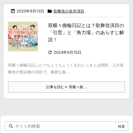

2020年9月13日

歌舞伎の名作演目
双蝶々曲輪日記とは？歌舞伎演目の
「引窓」と「角力場」のあらすじ解
説！

2024年9月15日
双蝶々曲輪日記ふたつちょうちょうくるわにっきとは関西・上方歌
舞伎の世話物の演目で、複雑な義 ...
記事を読む
双蝶々曲 ...