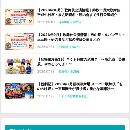
【2026年10月】歌舞伎公演情報｜錦秋十月大歌舞伎・
平成中村座・辰之助襲名・研の會まで注目公演紹介！
2026.08.03
令和8年（2026）
【2026年9月】歌舞伎公演情報｜秀山祭・ルパン三世・
玉三郎・研の會など秋の注目公演まとめ
2026.07.31
令和8年（2026）
【歌舞伎漫画39】早くも解散の危機？ 〜辰之助「染團
辰」やめるってよ！〜
2026.07.29
歌舞伎ネタ漫画
【観劇記】2026年7月新橋演舞場 スーパー歌舞伎『も
ののけ姫』〜市川團子が切り拓く新たな幕開け〜
2026.07.27
ミナミの歌舞伎観劇記