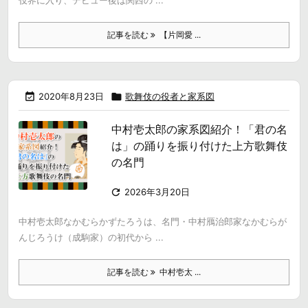
伎界に入り、デビュー後は関西の ...
記事を読む
【片岡愛 ...

2020年8月23日

歌舞伎の役者と家系図
中村壱太郎の家系図紹介！「君の名
は」の踊りを振り付けた上方歌舞伎
の名門

2026年3月20日
中村壱太郎なかむらかずたろうは、名門・中村鴈治郎家なかむらが
んじろうけ（成駒家）の初代から ...
記事を読む
中村壱太 ...