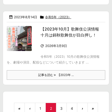

2023年8月14日

令和5年（2023）
【2023年10月】歌舞伎公演情報
十月は錦秋歌舞伎が目白押し！

2026年3月9日
令和5年（2023）10月の歌舞伎公演情報
を、劇場や演目、配役などについて紹介していきます ...
記事を読む
【2023年 ...
«
‹
1
2
3
4
›
»