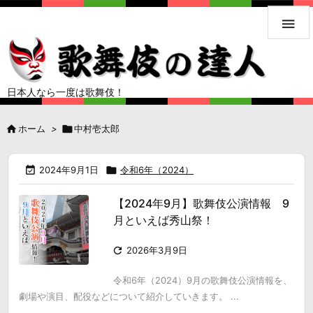

日本人なら一度は歌舞伎！

ホーム
>

中村壱太郎

2024年9月1日

令和6年（2024）
【2024年9月】歌舞伎公演情報 9
月といえば秀山祭！

2026年3月9日
令和6年（2024）9月の歌舞伎公演情報を、
劇場や演目、配役などについて紹介していきます。 ...