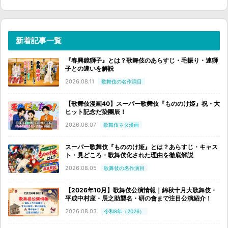
新着記事一覧
『春興鏡獅子』とは？歌舞伎のあらすじ・毛振り・連獅
子との違いを解説
2026.08.11
歌舞伎の名作演目
【歌舞伎漫画40】スーパー歌舞伎『もののけ姫』祝・大
ヒット記念だ染團辰！
2026.08.07
歌舞伎ネタ漫画
スーパー歌舞伎『もののけ姫』とは？あらすじ・キャス
ト・見どころ・歌舞伎化された理由を徹底解説
2026.08.05
歌舞伎の名作演目
【2026年10月】歌舞伎公演情報｜錦秋十月大歌舞伎・
平成中村座・辰之助襲名・研の會まで注目公演紹介！
2026.08.03
令和8年（2026）