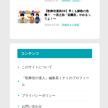
2026.07.31
令和8年（2026）
【歌舞伎漫画39】早くも解散の危
機？ 〜辰之助「染團辰」やめるっ
てよ！〜
2026.07.29
歌舞伎ネタ漫画
コンテンツ
このサイトについて
『歌舞伎の達人』編集長ミナミのプロフィー
ル
プライバシーポリシー
お問い合わせ