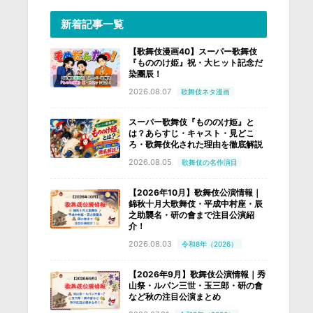
新着記事一覧
【歌舞伎漫画40】スーパー歌舞伎
『もののけ姫』祝・大ヒット記念だ
染團辰！
2026.08.07
歌舞伎ネタ漫画
スーパー歌舞伎『もののけ姫』と
は？あらすじ・キャスト・見どこ
ろ・歌舞伎化された理由を徹底解説
2026.08.05
歌舞伎の名作演目
【2026年10月】歌舞伎公演情報｜
錦秋十月大歌舞伎・平成中村座・辰
之助襲名・研の會まで注目公演紹
介！
2026.08.03
令和8年（2026）
【2026年9月】歌舞伎公演情報｜秀
山祭・ルパン三世・玉三郎・研の會
など秋の注目公演まとめ