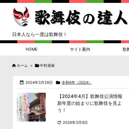
日本人なら一度は歌舞伎！
HOME
サイト案内
歌

ホーム
>

中村扇雀

2024年3月29日

令和6年（2024）
【2024年4月】歌舞伎公演情報
新年度の始まりに歌舞伎を見よ
う！

2026年3月9日