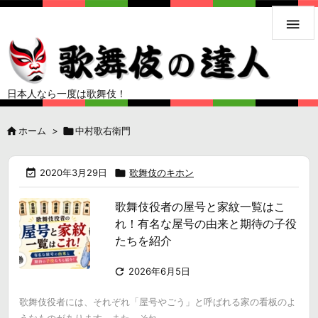

日本人なら一度は歌舞伎！

ホーム
>

中村歌右衛門

2020年3月29日

歌舞伎のキホン
歌舞伎役者の屋号と家紋一覧はこ
れ！有名な屋号の由来と期待の子役
たちを紹介

2026年6月5日
歌舞伎役者には、それぞれ「屋号やごう」と呼ばれる家の看板のよ