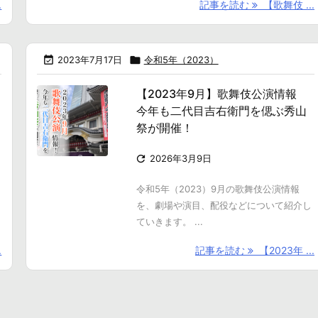
.
記事を読む
【歌舞伎 ...

2023年7月17日

令和5年（2023）
【2023年9月】歌舞伎公演情報
今年も二代目吉右衛門を偲ぶ秀山
祭が開催！

2026年3月9日
令和5年（2023）9月の歌舞伎公演情報
を、劇場や演目、配役などについて紹介し
ていきます。 ...
.
記事を読む
【2023年 ...