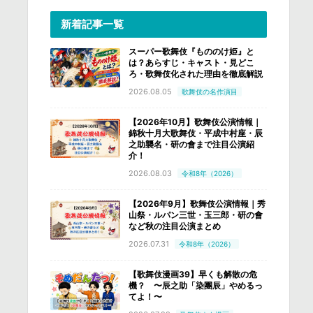
新着記事一覧
スーパー歌舞伎『もののけ姫』と
は？あらすじ・キャスト・見どこ
ろ・歌舞伎化された理由を徹底解説
2026.08.05
歌舞伎の名作演目
【2026年10月】歌舞伎公演情報｜
錦秋十月大歌舞伎・平成中村座・辰
之助襲名・研の會まで注目公演紹
介！
2026.08.03
令和8年（2026）
【2026年9月】歌舞伎公演情報｜秀
山祭・ルパン三世・玉三郎・研の會
など秋の注目公演まとめ
2026.07.31
令和8年（2026）
【歌舞伎漫画39】早くも解散の危
機？ 〜辰之助「染團辰」やめるっ
てよ！〜