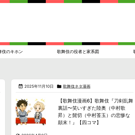
舞伎のキホン
歌舞伎の役者と家系図

2025年11月10日

歌舞伎ネタ漫画
【歌舞伎漫画6】歌舞伎『刀剣乱舞
裏話〜笑いすぎた陸奥（中村歌
昇）と髭切（中村莟玉）の悲惨な
顛末！』【四コマ】