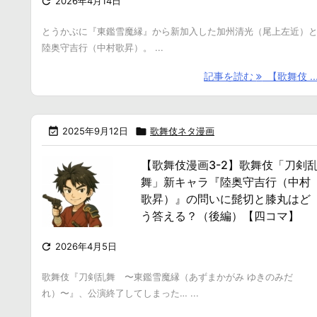

2026年4月14日
とうかぶに『東鑑雪魔縁』から新加入した加州清光（尾上左近）
陸奥守吉行（中村歌昇）。 ...
記事を読む
【歌舞伎 ..

2025年9月12日

歌舞伎ネタ漫画
【歌舞伎漫画3-2】歌舞伎「刀剣
舞」新キャラ『陸奥守吉行（中村
歌昇）』の問いに髭切と膝丸はど
う答える？（後編）【四コマ】

2026年4月5日
歌舞伎『刀剣乱舞 〜東鑑雪魔縁（あずまかがみ ゆきのみだ
れ）〜』、公演終了してしまった… ...