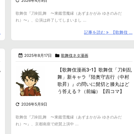

2026年4月9日
と
歌舞伎『刀剣乱舞 〜東鑑雪魔縁（あずまかがみ ゆきのみだ
れ）〜』、公演は終了してしまいまし ...
.
記事を読む
【歌舞伎 ...

2025年8月17日

歌舞伎ネタ漫画
乱
【歌舞伎漫画3-1】歌舞伎「刀剣乱
舞」新キャラ『陸奥守吉行（中村
歌昇）』の問いに髭切と膝丸はど
う答える？（前編）【四コマ】

2026年5月9日
歌舞伎『刀剣乱舞 〜東鑑雪魔縁（あずまかがみ ゆきのみだ
れ）〜』、京都南座で絶賛上演中 ...