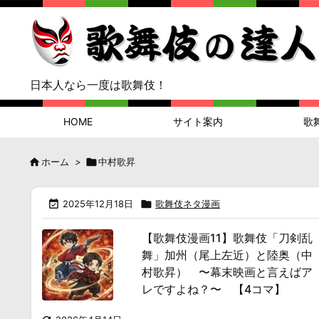
日本人なら一度は歌舞伎！
HOME
サイト案内
歌

ホーム
>

中村歌昇

2025年12月18日

歌舞伎ネタ漫画
【歌舞伎漫画11】歌舞伎「刀剣乱
舞」加州（尾上左近）と陸奥（中
村歌昇） 〜幕末映画と言えばア
レですよね？〜 【4コマ】