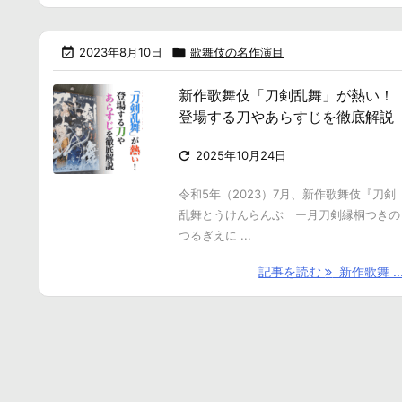

2023年8月10日

歌舞伎の名作演目
新作歌舞伎「刀剣乱舞」が熱い！
登場する刀やあらすじを徹底解説

2025年10月24日
令和5年（2023）7月、新作歌舞伎『刀剣
乱舞とうけんらんぶ ー月刀剣縁桐つきの
つるぎえに ...
記事を読む
新作歌舞 ..