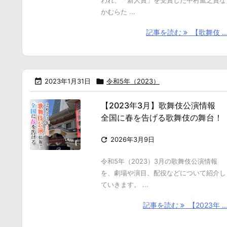
われ、「新人賞」を受賞した中村鷹之資な
かむらた ...
記事を読む
【歌舞伎 ..

2023年1月31日

令和5年（2023）
【2023年3月】歌舞伎公演情報
全国に春を告げる歌舞伎の舞台！

2026年3月9日
令和5年（2023）3月の歌舞伎公演情報
を、劇場や演目、配役などについて紹介し
ていきます。 ...
記事を読む
【2023年 ..