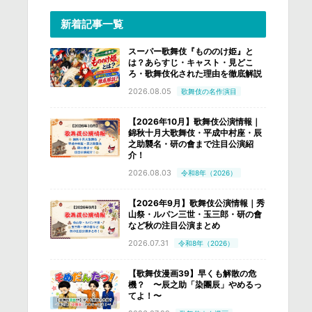
新着記事一覧
スーパー歌舞伎『もののけ姫』と
は？あらすじ・キャスト・見どこ
ろ・歌舞伎化された理由を徹底解説
2026.08.05
歌舞伎の名作演目
【2026年10月】歌舞伎公演情報｜
錦秋十月大歌舞伎・平成中村座・辰
之助襲名・研の會まで注目公演紹
介！
2026.08.03
令和8年（2026）
【2026年9月】歌舞伎公演情報｜秀
山祭・ルパン三世・玉三郎・研の會
など秋の注目公演まとめ
2026.07.31
令和8年（2026）
【歌舞伎漫画39】早くも解散の危
機？ 〜辰之助「染團辰」やめるっ
てよ！〜