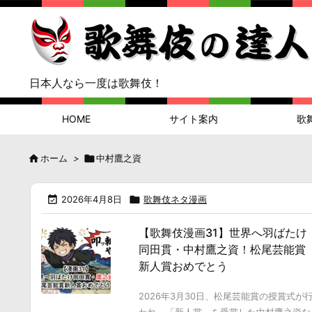
日本人なら一度は歌舞伎！
HOME
サイト案内
歌

ホーム
>

中村鷹之資

2026年4月8日

歌舞伎ネタ漫画
【歌舞伎漫画31】世界へ羽ばたけ
同田貫・中村鷹之資！松尾芸能賞
新人賞おめでとう
2026年3月30日、松尾芸能賞の授賞式が