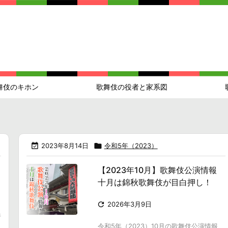
舞伎のキホン
歌舞伎の役者と家系図

2023年8月14日

令和5年（2023）
【2023年10月】歌舞伎公演情報
十月は錦秋歌舞伎が目白押し！

2026年3月9日
行
令和5年（2023）10月の歌舞伎公演情報