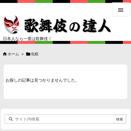

日本人なら一度は歌舞伎！

ホーム
>

化粧
お探しの記事は見つかりませんでした。