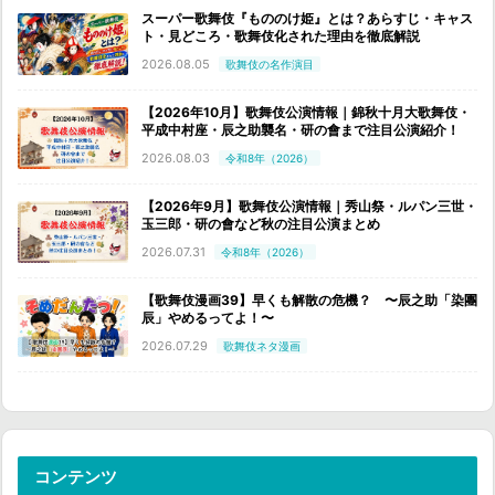
スーパー歌舞伎『もののけ姫』とは？あらすじ・キャス
ト・見どころ・歌舞伎化された理由を徹底解説
2026.08.05
歌舞伎の名作演目
【2026年10月】歌舞伎公演情報｜錦秋十月大歌舞伎・
平成中村座・辰之助襲名・研の會まで注目公演紹介！
2026.08.03
令和8年（2026）
【2026年9月】歌舞伎公演情報｜秀山祭・ルパン三世・
玉三郎・研の會など秋の注目公演まとめ
2026.07.31
令和8年（2026）
【歌舞伎漫画39】早くも解散の危機？ 〜辰之助「染團
辰」やめるってよ！〜
2026.07.29
歌舞伎ネタ漫画
コンテンツ