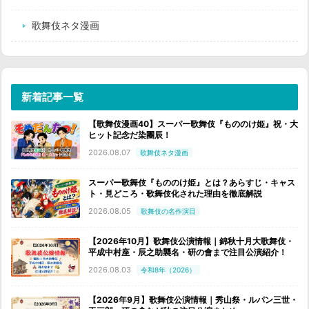
歌舞伎ネタ漫画
新着記事一覧
【歌舞伎漫画40】スーパー歌舞伎『もののけ姫』祝・大
ヒット記念だ染團辰！
2026.08.07
歌舞伎ネタ漫画
スーパー歌舞伎『もののけ姫』とは？あらすじ・キャス
ト・見どころ・歌舞伎化された理由を徹底解説
2026.08.05
歌舞伎の名作演目
【2026年10月】歌舞伎公演情報｜錦秋十月大歌舞伎・
平成中村座・辰之助襲名・研の會まで注目公演紹介！
2026.08.03
令和8年（2026）
【2026年9月】歌舞伎公演情報｜秀山祭・ルパン三世・