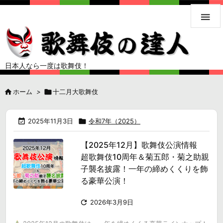

日本人なら一度は歌舞伎！

ホーム
>

十二月大歌舞伎

2025年11月3日

令和7年（2025）
【2025年12月】歌舞伎公演情報
超歌舞伎10周年＆菊五郎・菊之助親
子襲名披露！一年の締めくくりを飾
る豪華公演！

2026年3月9日