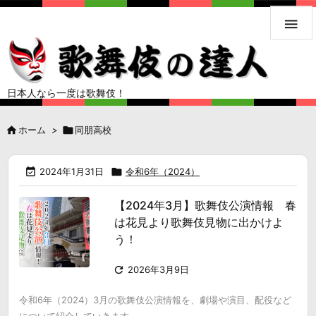

日本人なら一度は歌舞伎！

ホーム
>

同朋高校

2024年1月31日

令和6年（2024）
【2024年3月】歌舞伎公演情報 春
は花見より歌舞伎見物に出かけよ
う！

2026年3月9日
令和6年（2024）3月の歌舞伎公演情報を、劇場や演目、配役など