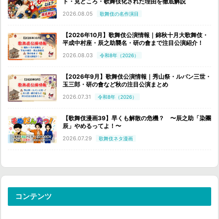
ト・見どころ・歌舞伎化された理由を徹底解説
2026.08.05
歌舞伎の名作演目
【2026年10月】歌舞伎公演情報｜錦秋十月大歌舞伎・
平成中村座・辰之助襲名・研の會まで注目公演紹介！
2026.08.03
令和8年（2026）
【2026年9月】歌舞伎公演情報｜秀山祭・ルパン三世・
玉三郎・研の會など秋の注目公演まとめ
2026.07.31
令和8年（2026）
【歌舞伎漫画39】早くも解散の危機？ 〜辰之助「染團
辰」やめるってよ！〜
2026.07.29
歌舞伎ネタ漫画
コンテンツ