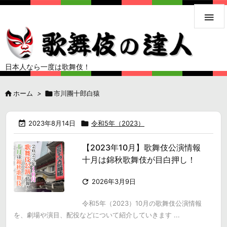

日本人なら一度は歌舞伎！

ホーム
>

市川團十郎白猿

2023年8月14日

令和5年（2023）
【2023年10月】歌舞伎公演情報
十月は錦秋歌舞伎が目白押し！

2026年3月9日
令和5年（2023）10月の歌舞伎公演情報
を、劇場や演目、配役などについて紹介していきます ...