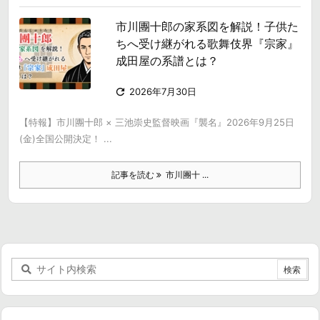
市川團十郎の家系図を解説！子供た
ちへ受け継がれる歌舞伎界『宗家』
成田屋の系譜とは？

2026年7月30日
【特報】市川團十郎 × 三池崇史監督映画『襲名』2026年9月25日
(金)全国公開決定！ ...
記事を読む
市川團十 ...