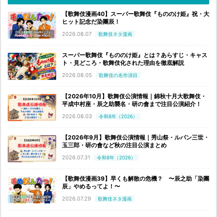
【歌舞伎漫画40】スーパー歌舞伎『もののけ姫』祝・大
ヒット記念だ染團辰！
2026.08.07
歌舞伎ネタ漫画
スーパー歌舞伎『もののけ姫』とは？あらすじ・キャス
ト・見どころ・歌舞伎化された理由を徹底解説
2026.08.05
歌舞伎の名作演目
【2026年10月】歌舞伎公演情報｜錦秋十月大歌舞伎・
平成中村座・辰之助襲名・研の會まで注目公演紹介！
2026.08.03
令和8年（2026）
【2026年9月】歌舞伎公演情報｜秀山祭・ルパン三世・
玉三郎・研の會など秋の注目公演まとめ
2026.07.31
令和8年（2026）
【歌舞伎漫画39】早くも解散の危機？ 〜辰之助「染團
辰」やめるってよ！〜
2026.07.29
歌舞伎ネタ漫画