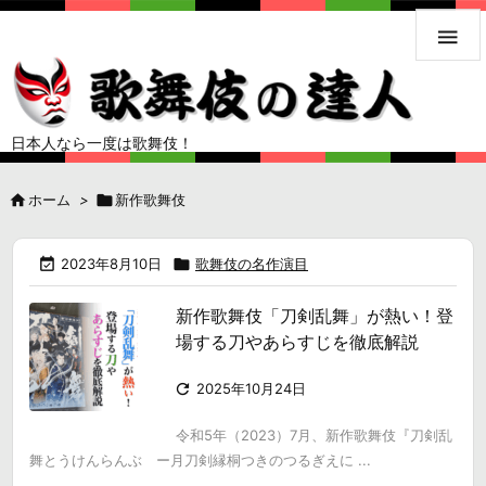

日本人なら一度は歌舞伎！

ホーム
>

新作歌舞伎

2023年8月10日

歌舞伎の名作演目
新作歌舞伎「刀剣乱舞」が熱い！登
場する刀やあらすじを徹底解説

2025年10月24日
令和5年（2023）7月、新作歌舞伎『刀剣乱
舞とうけんらんぶ ー月刀剣縁桐つきのつるぎえに ...