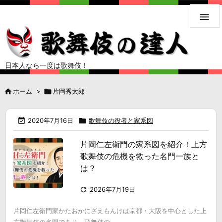

日本人なら一度は歌舞伎！

ホーム
>

片岡秀太郎

2020年7月16日

歌舞伎の役者と家系図
片岡仁左衛門の家系図を紹介！上方
歌舞伎の危機を救った名門一族と
は？

2026年7月19日
片岡仁左衛門家かたおかにざえもんけは京都・大阪を中心とした上