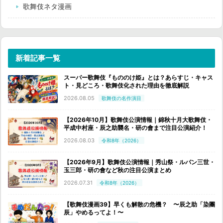
歌舞伎ネタ漫画
新着記事一覧
スーパー歌舞伎『もののけ姫』とは？あらすじ・キャス
ト・見どころ・歌舞伎化された理由を徹底解説
2026.08.05
歌舞伎の名作演目
【2026年10月】歌舞伎公演情報｜錦秋十月大歌舞伎・
平成中村座・辰之助襲名・研の會まで注目公演紹介！
2026.08.03
令和8年（2026）
【2026年9月】歌舞伎公演情報｜秀山祭・ルパン三世・
玉三郎・研の會など秋の注目公演まとめ
2026.07.31
令和8年（2026）
【歌舞伎漫画39】早くも解散の危機？ 〜辰之助「染團
辰」やめるってよ！〜