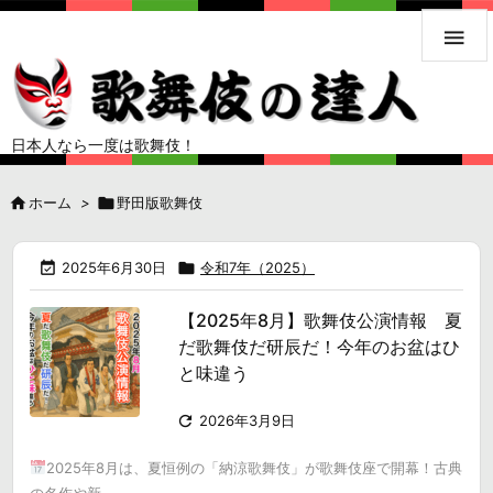

日本人なら一度は歌舞伎！

ホーム
>

野田版歌舞伎

2025年6月30日

令和7年（2025）
【2025年8月】歌舞伎公演情報 夏
だ歌舞伎だ研辰だ！今年のお盆はひ
と味違う

2026年3月9日
2025年8月は、夏恒例の「納涼歌舞伎」が歌舞伎座で開幕！古典