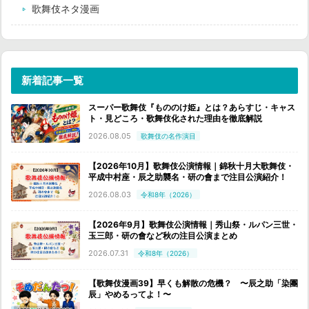
歌舞伎ネタ漫画
新着記事一覧
スーパー歌舞伎『もののけ姫』とは？あらすじ・キャス
ト・見どころ・歌舞伎化された理由を徹底解説
2026.08.05
歌舞伎の名作演目
【2026年10月】歌舞伎公演情報｜錦秋十月大歌舞伎・
平成中村座・辰之助襲名・研の會まで注目公演紹介！
2026.08.03
令和8年（2026）
【2026年9月】歌舞伎公演情報｜秀山祭・ルパン三世・
玉三郎・研の會など秋の注目公演まとめ
2026.07.31
令和8年（2026）
【歌舞伎漫画39】早くも解散の危機？ 〜辰之助「染團
辰」やめるってよ！〜