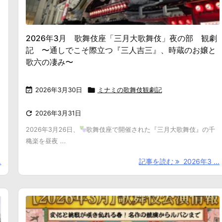
2026年3月 歌舞伎座「三月大歌舞伎」夜の部 観劇
記 〜通しでこそ際立つ『三人吉三』、時蔵のお嬢と
歌六の凄み〜

2026年3月30日

ミナミの歌舞伎観劇記

2026年3月31日
2026年3月26日、
歌舞伎座で開催された『三月大歌舞伎』の千
穐楽を昼夜 ...
.
記事を読む
2026年3 ...