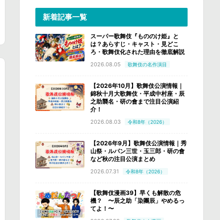
新着記事一覧
スーパー歌舞伎『もののけ姫』と
は？あらすじ・キャスト・見どこ
ろ・歌舞伎化された理由を徹底解説
2026.08.05
歌舞伎の名作演目
【2026年10月】歌舞伎公演情報｜
錦秋十月大歌舞伎・平成中村座・辰
之助襲名・研の會まで注目公演紹
介！
2026.08.03
令和8年（2026）
【2026年9月】歌舞伎公演情報｜秀
山祭・ルパン三世・玉三郎・研の會
など秋の注目公演まとめ
2026.07.31
令和8年（2026）
【歌舞伎漫画39】早くも解散の危
機？ 〜辰之助「染團辰」やめるっ
てよ！〜