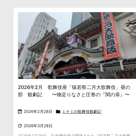
2026年2月 歌舞伎座「猿若祭二月大歌舞伎」昼の
部 観劇記 〜物足りなさと圧巻の『関の扉』〜

2026年2月28日

ミナミの歌舞伎観劇記

2026年3月28日
2026年2月26日、
歌舞伎座で開催された『猿若祭二月大歌舞