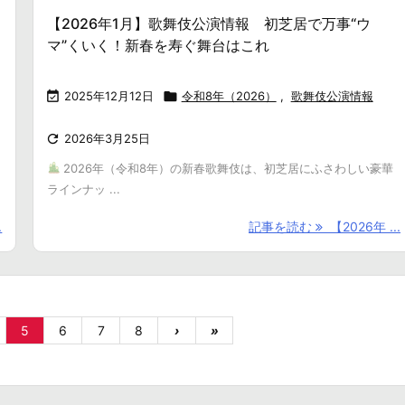
【2026年1月】歌舞伎公演情報 初芝居で万事“ウ
マ”くいく！新春を寿ぐ舞台はこれ

2025年12月12日

令和8年（2026）
,
歌舞伎公演情報

2026年3月25日
2026年（令和8年）の新春歌舞伎は、初芝居にふさわしい豪華
ラインナッ ...
.
記事を読む
【2026年 ...
5
6
7
8
›
»