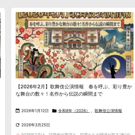
【2026年2月】歌舞伎公演情報 春を呼ぶ、彩り豊か
な舞台の数々！名作から伝説の瞬間まで

2026年1月12日

令和8年（2026）
,
歌舞伎公演情報

2026年3月25日
2026年2月は、話題作の再演と、巨星たちの競演が彩る“春”の