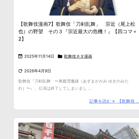
【歌舞伎漫画7】歌舞伎「刀剣乱舞」 宗近（尾上松
也）の野望 その３『宗近最大の危機！』【四コマ＋
2】

2025年11月14日

歌舞伎ネタ漫画

2026年4月9日
歌舞伎『刀剣乱舞 〜東鑑雪魔縁（あずまかがみ ゆきのみだ
れ）〜』、公演は終了してしまいまし ...
記事を読む
【歌舞伎 ..