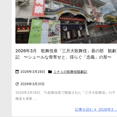
2026年3月 歌舞伎座「三月大歌舞伎」昼の部 観劇
記 〜シュールな骨寄せと、揺らぐ「忠義」の形〜

2026年3月28日

ミナミの歌舞伎観劇記

2026年3月31日
2026年3月26日、
歌舞伎座で開催された『三月大歌舞伎』の千
穐楽を昼夜 ...
記事を読む
2026年3 ..