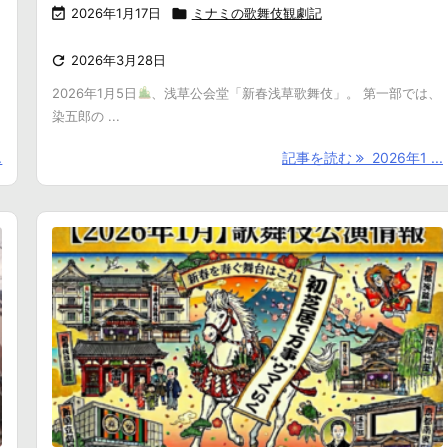

2026年1月17日

ミナミの歌舞伎観劇記

2026年3月28日
2026年1月5日
、浅草公会堂「新春浅草歌舞伎」。 第一部では、
染五郎の ...
.
記事を読む
2026年1 ...