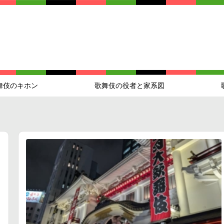
舞伎のキホン
歌舞伎の役者と家系図