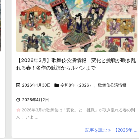
【2026年3月】歌舞伎公演情報 変化と挑戦が咲き乱
れる春！名作の競演からルパンまで

2026年1月30日

令和8年（2026）
,
歌舞伎公演情報

2026年4月2日
2026年3月の歌舞伎は「変化」と「挑戦」が咲き乱れる春の到
来！ いよ ...
.
記事を読む
【2026年 ...