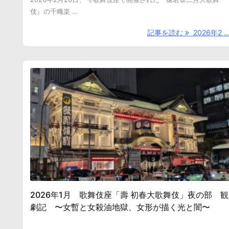
伎』の千穐楽 ...
記事を読む
2026年2 ..
2026年1月 歌舞伎座「壽 初春大歌舞伎」夜の部 観
劇記 〜女暫と女殺油地獄、女形が描く光と闇〜