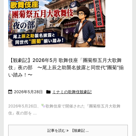
【観劇記】2026年5月 歌舞伎座「團菊祭五月大歌舞
伎」夜の部 〜尾上辰之助襲名披露と同世代“團菊”揃
い踏み！〜

2026年5月28日

ミナミの歌舞伎観劇記
2026年5月26日、
歌舞伎座で開催された『團菊祭五月大歌舞
伎』夜の部を ...
記事を読む
【観劇記 ...