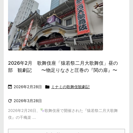
2026年2月 歌舞伎座「猿若祭二月大歌舞伎」昼の
部 観劇記 〜物足りなさと圧巻の『関の扉』〜

2026年2月28日

ミナミの歌舞伎観劇記

2026年3月28日
2026年2月26日、
歌舞伎座で開催された『猿若祭二月大歌舞
伎』の千穐楽 ...