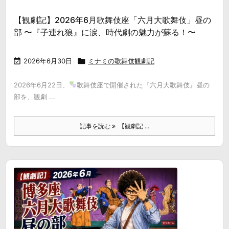
【観劇記】2026年6月歌舞伎座「六月大歌舞伎」昼の
部 〜『子連れ狼』に涙、時代劇の魅力が蘇る！〜

2026年6月30日

ミナミの歌舞伎観劇記
2026年6月22日、
歌舞伎座で開催された『六月大歌舞伎』昼の
部を、観劇 ...
記事を読む
【観劇記 ...