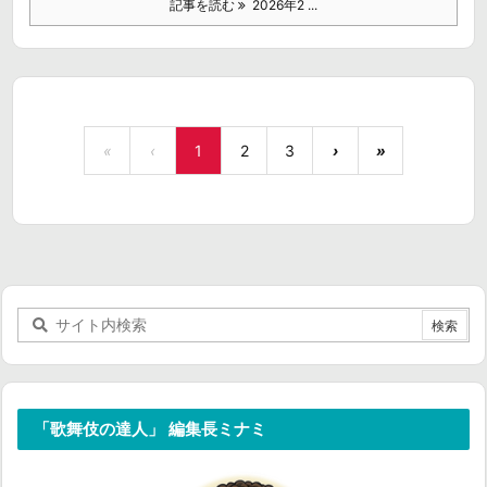
記事を読む
2026年2 ...
«
‹
1
2
3
›
»
「歌舞伎の達人」 編集長ミナミ