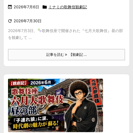

2026年7月6日

ミナミの歌舞伎観劇記

2026年7月30日
2026年7月3日、
歌舞伎座で開催された『七月大歌舞伎』昼の部
を観劇して ...
記事を読む
【観劇記 ...