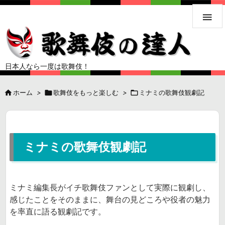

日本人なら一度は歌舞伎！

ホーム
>

歌舞伎をもっと楽しむ
>

ミナミの歌舞伎観劇記
ミナミの歌舞伎観劇記
ミナミ編集長がイチ歌舞伎ファンとして実際に観劇し、
感じたことをそのままに、舞台の見どころや役者の魅力
を率直に語る観劇記です。