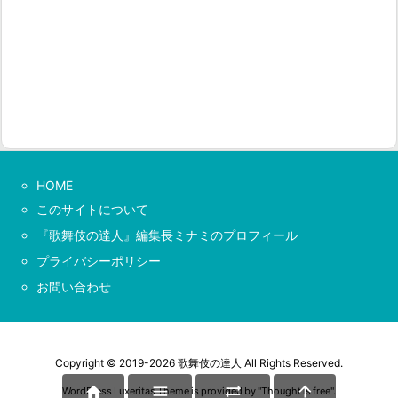
HOME
このサイトについて
『歌舞伎の達人』編集長ミナミのプロフィール
プライバシーポリシー
お問い合わせ
Copyright ©
2019
-2026
歌舞伎の達人
All Rights Reserved.




WordPress Luxeritas Theme is provided by "
Thought is free
".