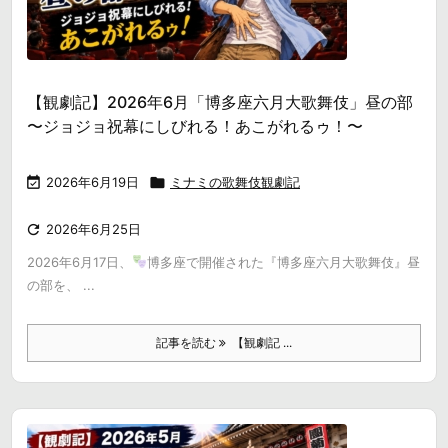
【観劇記】2026年6月「博多座六月大歌舞伎」昼の部
〜ジョジョ祝幕にしびれる！あこがれるゥ！〜

2026年6月19日

ミナミの歌舞伎観劇記

2026年6月25日
2026年6月17日、
博多座で開催された『博多座六月大歌舞伎』昼
の部を、 ...
記事を読む
【観劇記 ...