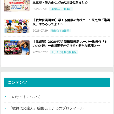
玉三郎・研の會など秋の注目公演まとめ
2026.07.31
令和8年（2026）
【歌舞伎漫画39】早くも解散の危機？ 〜辰之助「染團
辰」やめるってよ！〜
2026.07.29
歌舞伎ネタ漫画
【観劇記】2026年7月新橋演舞場 スーパー歌舞伎『も
ののけ姫』〜市川團子が切り拓く新たな幕開け〜
2026.07.27
ミナミの歌舞伎観劇記
コンテンツ
このサイトについて
『歌舞伎の達人』編集長ミナミのプロフィール