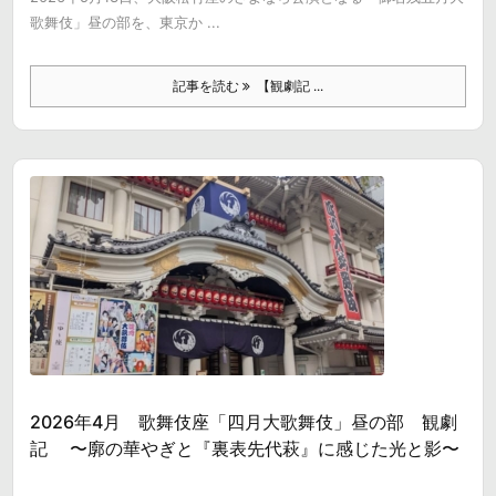
歌舞伎」昼の部を、東京か ...
記事を読む
【観劇記 ...
2026年4月 歌舞伎座「四月大歌舞伎」昼の部 観劇
記 〜廓の華やぎと『裏表先代萩』に感じた光と影〜