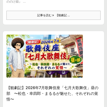
ののけ姫』 ...
記事を読む
【観劇記 ...
【観劇記】2026年7月歌舞伎座「七月大歌舞伎」昼の
部 〜松也・幸四郎・まるるが魅せた、それぞれの覚
悟〜