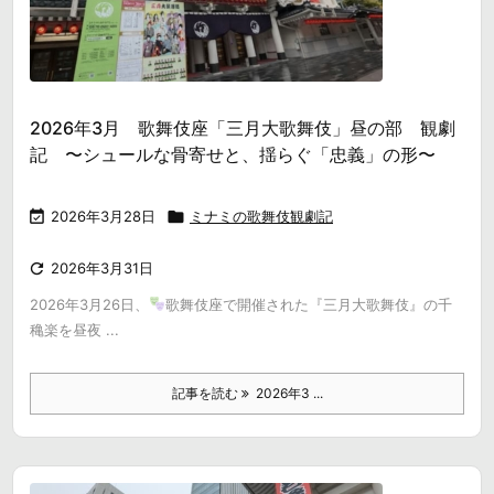
2026年3月 歌舞伎座「三月大歌舞伎」昼の部 観劇
記 〜シュールな骨寄せと、揺らぐ「忠義」の形〜

2026年3月28日

ミナミの歌舞伎観劇記

2026年3月31日
2026年3月26日、
歌舞伎座で開催された『三月大歌舞伎』の千
穐楽を昼夜 ...
記事を読む
2026年3 ...