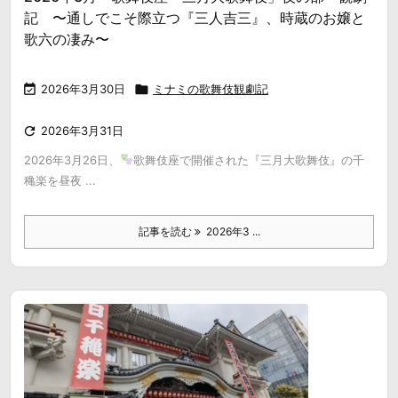
記 〜通しでこそ際立つ『三人吉三』、時蔵のお嬢と
歌六の凄み〜

2026年3月30日

ミナミの歌舞伎観劇記

2026年3月31日
2026年3月26日、
歌舞伎座で開催された『三月大歌舞伎』の千
穐楽を昼夜 ...
記事を読む
2026年3 ...