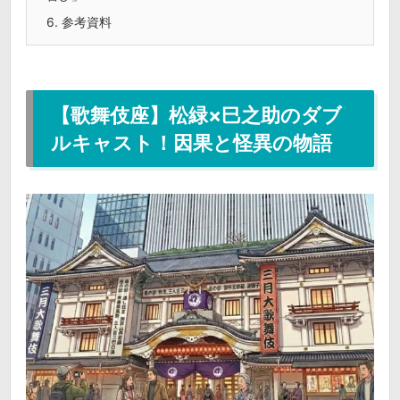
6.
参考資料
【歌舞伎座】松緑×巳之助のダブ
ルキャスト！因果と怪異の物語