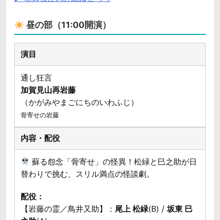
昼の部（11:00開演）
通し狂言
加賀見山再岩藤
（かがみやまごにちのいわふじ）
骨寄せの岩藤
蘇る怨念「骨寄せ」の怪異！松緑と巳之助が日
替わりで挑む、スリル満点の怪談劇。
配役：
【岩藤の霊／鳥井又助】：
尾上 松緑
(B) /
坂東 巳