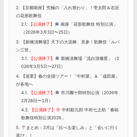
2.
【京都南座】究極の「入れ替わり」！壱太郎＆右近
の花形歌舞伎
2.1.
【公演終了】
南座「花形歌舞伎 特別公演」
（2026年3月3日〜25日）
3.
【新橋演舞場】天下の大泥棒、見参！歌舞伎「ルパ
ン三世」
3.1.
【公演終了】
新橋演舞場「流白浪燦星」（2
026年3月5日〜27日）
4.
【巡業】春の全国ツアー！「中村屋」＆「成田屋」
が各地へ
4.1.
【公演終了】
市川團十郎特別公演（2026年
2月28日〜3月）
4.2.
【公演終了】
中村勘九郎 中村七之助「春暁
歌舞伎特別公演2026」
5.
まとめ：3月は「比べる楽しみ」と「会いに行く
喜び」！