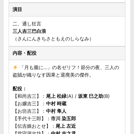
二、通し狂言
三人吉三巴白浪
（さんにんきちさともえのしらなみ）
「月も朧に…」の名ゼリフ！節分の夜、三人の
盗賊が織りなす因果と退廃美の傑作。
配役：
【和尚吉三】：
尾上 松緑
(A) /
坂東 巳之助
(B)
【お嬢吉三】：
中村 時蔵
【お坊吉三】：
中村 隼人
【手代十三郎】：
市川 染五郎
【伝吉娘おとせ】：
尾上 左近
【堂守源次坊】：
中村 吉之丞