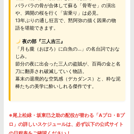
バラバラの骨が合体して蘇る「骨寄せ」の演出
や、満開の桜を行く「宙乗り」は必見。
13年ぶりの通し狂言で、黙阿弥の描く因果の物
語を堪能できます。
夜の部『三人吉三』
「月も朧（おぼろ）に白魚の…」の名台詞でおな
じみ。
節分の夜に出会った三人の盗賊が、百両の金と名
刀に翻弄され破滅していく物語。
幕末の退廃的な空気感（デカダンス）と、粋な泥
棒たちの美学に酔いしれる傑作です。
※尾上松緑・坂東巳之助の配役が替わる「Aプロ・Bプ
ロ」の詳しいスケジュールは、必ず以下の公式サイト
の日程表をご確認ください！