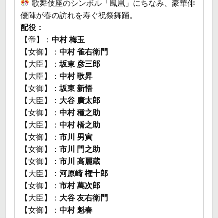
歌舞伎座のシンボル「鳳凰」にちなみ、豪華俳
優陣が春の訪れを寿ぐ祝祭舞踊。
配役：
【帝】：
中村 梅玉
【女御】：
中村 雀右衛門
【大臣】：
坂東 彦三郎
【大臣】：
中村 歌昇
【女御】：
坂東 新悟
【大臣】：
大谷 廣太郎
【女御】：
中村 種之助
【大臣】：
中村 橋之助
【女御】：
市川 男寅
【女御】：
市川 門之助
【女御】：
市川 高麗蔵
【大臣】：
河原崎 権十郎
【女御】：
市村 萬次郎
【大臣】：
大谷 友右衛門
【女御】：
中村 魁春