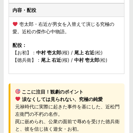
壱太郎・右近が男女を入替えて演じる究極の
愛。近松の傑作心中物語。
配役：
【お初】：
中村 壱太郎
(桜) /
尾上 右近
(松)
【徳兵衛】：
尾上 右近
(桜) /
中村 壱太郎
(松)
ここに注目！観劇のポイント
涙なくしては見られない、究極の純愛
元禄時代に実際に起きた事件を基にした、近松門
左衛門の不朽の名作。
罠に嵌められ、公衆の面前で辱めを受けた徳兵衛
と、彼を信じ抜く遊女・お初。