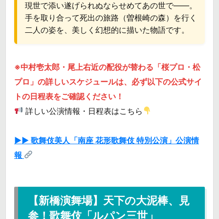
現世で添い遂げられぬならせめてあの世で――。
手を取り合って死出の旅路（曽根崎の森）を行く
二人の姿を、美しく幻想的に描いた物語です。
※中村壱太郎・尾上右近の配役が替わる「桜プロ・松
プロ」の詳しいスケジュールは、必ず以下の公式サイ
トの日程表をご確認ください！
詳しい公演情報・日程表はこちら
▶▶ 歌舞伎美人「南座 花形歌舞伎 特別公演」公演情
報
【新橋演舞場】天下の大泥棒、見
参！歌舞伎「ルパン三世」