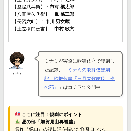
【釜屋武兵衛】：
市村 橘太郎
【八百屋久兵衛】：
嵐 橘三郎
【長沼六郎】：
市川 男女蔵
【土左衛門伝吉】：
中村 歌六
ミナミが実際に歌舞伎座で観劇し
た記録、「
ミナミの歌舞伎観劇
ミナミ
記 歌舞伎座『三月大歌舞伎 夜
の部』
」はコチラで公開中！
ここに注目！観劇のポイント
昼の部『加賀見山再岩藤』
名作『鏡山』の後日譚を描いた怪奇ロマン。