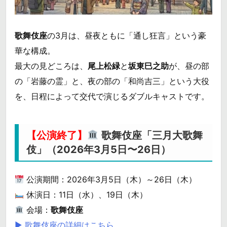
歌舞伎座
の3月は、昼夜ともに「通し狂言」という豪
華な構成。
最大の見どころは、
尾上松緑
と
坂東巳之助
が、昼の部
の「岩藤の霊」と、夜の部の「和尚吉三」という大役
を、日程によって交代で演じるダブルキャストです。
【公演終了】
歌舞伎座「三月大歌舞
伎」（2026年3月5日〜26日）
公演期間：2026年3月5日（木）～26日（木）
休演日：11日（水）、19日（木）
会場：
歌舞伎座
▶ 歌舞伎座の詳細はこちら