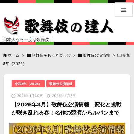

日本人なら一度は歌舞伎！

ホーム
>

歌舞伎をもっと楽しむ
>

歌舞伎公演情報
>

令和
8年（2026）
令和8年（2026）
歌舞伎公演情報

2026年1月30日

2026年4月2日
【2026年3月】歌舞伎公演情報 変化と挑戦
が咲き乱れる春！名作の競演からルパンまで