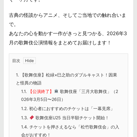
古典の怪談からアニメ、そしてご当地での触れ合いま
で。
あなたの心を動かす一作がきっと見つかる、2026年3
月の歌舞伎公演情報をまとめてお届けします！
目次
1.
【歌舞伎座】松緑×巳之助のダブルキャスト！因果
と怪異の物語
1.1.
【公演終了】
歌舞伎座「三月大歌舞伎」（2
026年3月5日〜26日）
1.2.
初心者におすすめのチケットは「一幕見席」
1.3.
歌舞伎座U25 当日半額チケット開始！
1.4.
チケットを押さえるなら「松竹歌舞伎会」の入
会がおすすめ！