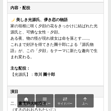
美しき光源氏、儚き恋の物語
家の垣根に咲く夕顔の花をきっかけに結ばれた光
源氏と、可憐な女性・夕顔。
ある夜、物の怪が現れ彼女は命を落とす……。
これまで好評を得てきた團十郎による『源氏物
語』が、この「夕顔」をテーマに新たな趣向で生
まれ変わる。
主な配役：
【光源氏】：
市川 團十郎




二、
素戔嗚大蛇退治
メニュー
サイドバー
上へ
ホーム
（すさのおおろちたいじ）