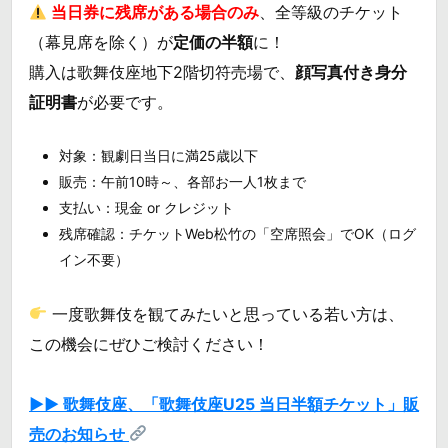
当日券に残席がある場合のみ
、全等級のチケット
（幕見席を除く）が
定価の半額
に！
購入は歌舞伎座地下2階切符売場で、
顔写真付き身分
証明書
が必要です。
対象：観劇日当日に満25歳以下
販売：午前10時～、各部お一人1枚まで
支払い：現金 or クレジット
残席確認：チケットWeb松竹の「空席照会」でOK（ログ
イン不要）
一度歌舞伎を観てみたいと思っている若い方は、
この機会にぜひご検討ください！
▶▶ 歌舞伎座、「歌舞伎座U25 当日半額チケット」販
売のお知らせ