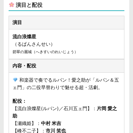
演目と配役
流白浪燦星
（るぱんさんせい）
碧翠の麗城（へきすいのれいじょう）
和楽器で奏でるルパン！愛之助が「ルパン＆五
ェ門」の二役早替わりで魅せる超・活劇。
配役：
【流白浪燦星(ルパン)／石川五ェ門】：
片岡 愛之
助
【瀬織姫】：
中村 米吉
【峰不二子】：
市川 笑也