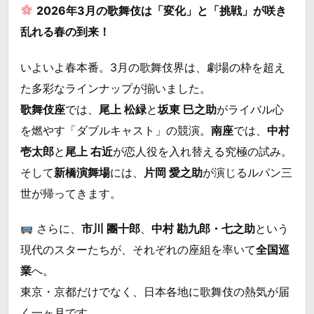
2026年3月の歌舞伎は「変化」と「挑戦」が咲き
乱れる春の到来！
いよいよ春本番。3月の歌舞伎界は、劇場の枠を超え
た多彩なラインナップが揃いました。
歌舞伎座
では、
尾上 松緑
と
坂東 巳之助
がライバル心
を燃やす「ダブルキャスト」の競演。
南座
では、
中村
壱太郎
と
尾上 右近
が恋人役を入れ替える究極の試み。
そして
新橋演舞場
には、
片岡 愛之助
が演じるルパン三
世が帰ってきます。
さらに、
市川 團十郎
、
中村 勘九郎・七之助
という
現代のスターたちが、それぞれの座組を率いて
全国巡
業
へ。
東京・京都だけでなく、日本各地に歌舞伎の熱気が届
く一ヶ月です。