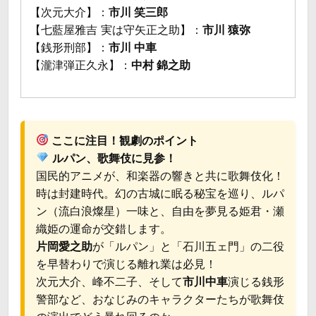
【次元大介】：
市川 笑三郎
【七藍屋雅吉 実は守矢正之助】：
市川 猿弥
【銭形刑部】：
市川 中車
【瀧津弾正久永】：
中村 錦之助
ここに注目！観劇のポイント
ルパン、歌舞伎に見参！
国民的アニメが、和楽器の響きと共に歌舞伎化！
時は封建時代。幻の古城に眠る秘宝を巡り、ルパ
ン（流白浪燦星）一味と、自由を夢見る姫君・瀬
織姫の運命が交錯します。
片岡愛之助
が「ルパン」と「石川五ェ門」の二役
を早替わりで演じる離れ業は必見！
次元大介、峰不二子、そして
市川中車
演じる銭形
警部など、おなじみのキャラクターたちが歌舞伎