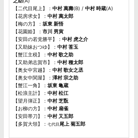
之助
(A)
【二代目尾上】：
中村 萬壽
(B) /
中村 時蔵
(A)
【花房求女】：
中村 萬太郎
【梅の方】：
坂東 新悟
【花園姫】：
市川 男寅
【安田の若党勝平】：
中村 虎之介
【又助妹おつゆ】：
中村 莟玉
【蟹江主税】：
中村 歌之助
【又助弟志賀市】：
中村 種太郎
【奥女中宮越】：
中村 歌女之丞
【奥女中関屋】：
澤村 宗之助
【蟹江一角】：
坂東 亀蔵
【松浪主計】：
中村 松江
【望月弾正】：
中村 芝翫
【お柳の方】：
中村 扇雀
【安田帯刀】：
中村 又五郎
【多賀大領】：
尾上 菊五郎
七代目