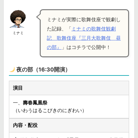
ミナミが実際に歌舞伎座で観劇し
た記録、「
ミナミの歌舞伎観劇
ミナミ
記 歌舞伎座『三月大歌舞伎 昼
の部』
」はコチラで公開中！
夜の部（16:30開演）
一、
壽春鳳凰祭
（いわうはるこびきのにぎわい）