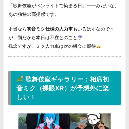
「歌舞伎座がペンライトで染まる日」――みたいな、
あの独特の高揚感です。
本当なら
初音ミク仕様の人力車
もいるはずなのです
が、雨だから本日は不在とのこと
残念ですが、ミク人力車は次の機会に期待
歌舞伎座ギャラリー：相席初
音ミク（裸眼XR）が予想外に楽
しい！