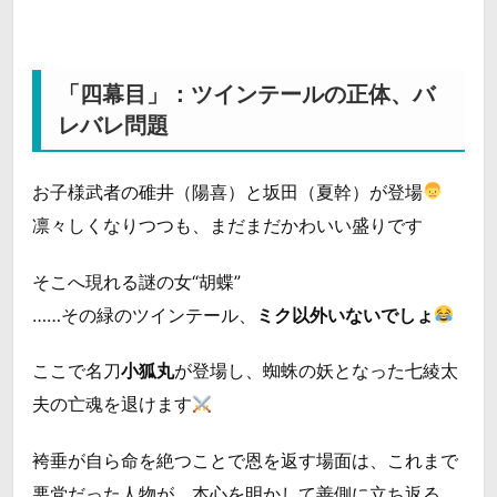
「四幕目」：ツインテールの正体、バ
レバレ問題
お子様武者の碓井（陽喜）と坂田（夏幹）が登場
凛々しくなりつつも、まだまだかわいい盛りです
そこへ現れる謎の女“胡蝶”
……その緑のツインテール、
ミク以外いないでしょ
ここで名刀
小狐丸
が登場し、蜘蛛の妖となった七綾太
夫の亡魂を退けます
袴垂が自ら命を絶つことで恩を返す場面は、これまで
悪党だった人物が、本心を明かして善側に立ち返る、