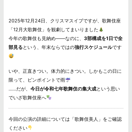
2025年12月24日、クリスマスイブですが、歌舞伎座
「12月大歌舞伎」を観劇してまいりました
今年の歌舞伎も見納め――なのに、
3部構成を1日で全
部見る
という、年末ならではの
強行スケジュール
です
いや、正直きつい。体力的にきつい。しかもこの日に
限って、ピンポイントで雨
……だが、
今日が令和七年歌舞伎の集大成
という思い
でいざ歌舞伎座へ
今回の公演の詳細については「歌舞伎美人」をご確認
ください