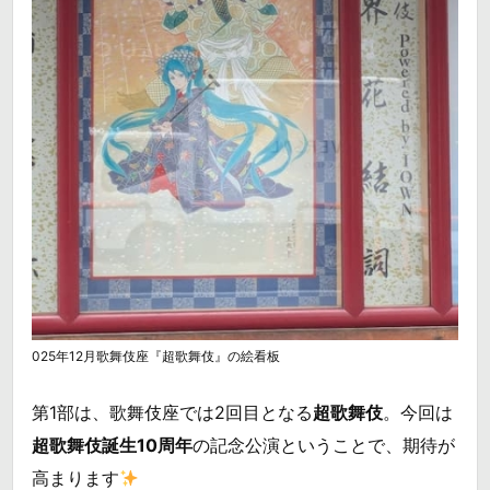
025年12月歌舞伎座『超歌舞伎』の絵看板
第1部は、歌舞伎座では2回目となる
超歌舞伎
。今回は
超歌舞伎誕生10周年
の記念公演ということで、期待が
高まります