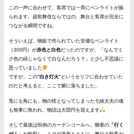
この一声に合わせて、客席では一斉にペンライトが振
られます。超歌舞伎ならではの、舞台と客席が完全に
つながる瞬間ですね。
そういえば、物販で売られていた安価なペンライト
（300円）が
赤色と白色
だったのですが、「なんでミ
ク色の緑じゃなくて白なんだろう？」と少し不思議に
思っていました
ですが、この
“白き灯火”
というセリフに合わせていた
のだと考えると、ここで腑に落ちました。
兎にも角にも、物の怪となってしまった七綾太夫の魂
も無事に救われ、物語は大団円を迎えます
そして最後は恒例のカーテンコールへ。獅童の
「行く
ぜ！」
が炸裂し、ミクの楽曲とともに、舞台と観客が