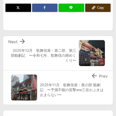
Copy

Next
2025年12月 歌舞伎座・第二部、第三
部観劇記 〜令和七年、歌舞伎の締めく
くり〜

Prev
2025年11月 歌舞伎座・夜の部 観劇
記 〜予測不能の笑撃ww三谷かぶきは
止まらない〜