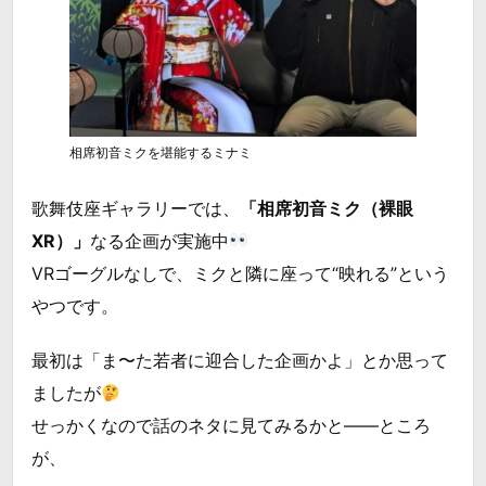
相席初音ミクを堪能するミナミ
歌舞伎座ギャラリーでは、
「相席初音ミク（裸眼
XR）」
なる企画が実施中
VRゴーグルなしで、ミクと隣に座って“映れる”という
やつです。
最初は「ま〜た若者に迎合した企画かよ」とか思って
ましたが
せっかくなので話のネタに見てみるかと――ところ
が、