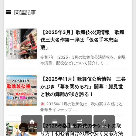

関連記事
【2025年3月】歌舞伎公演情報 歌舞
伎三大名作第一弾は「仮名手本忠臣
蔵」
令和7年（2025）3月の歌舞伎公演情報を、劇場
や演目、配役などについて紹介して ...
【2025年11月】歌舞伎公演情報 三谷
かぶき『幕を閉めるな』開幕！顔見世
と秋の舞踊が咲き誇る！
2025年11月の歌舞伎は、秋の実りを感じる
豪華ラインナップ ...




【2026年版】歌舞伎のチケットの取
メニュー
サイドバー
上へ
ホーム
り方｜初心者向けの席や安く見る方法