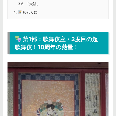
3.6.
「大詰」
4.
終わりに
第1部：歌舞伎座・2度目の超
歌舞伎！10周年の熱量！