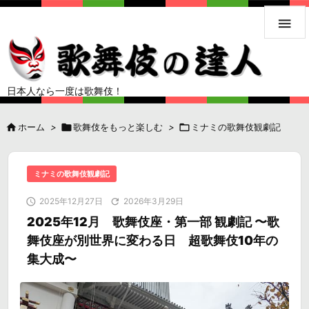

日本人なら一度は歌舞伎！

ホーム
>

歌舞伎をもっと楽しむ
>

ミナミの歌舞伎観劇記
ミナミの歌舞伎観劇記

2025年12月27日

2026年3月29日
2025年12月 歌舞伎座・第一部 観劇記 〜歌
舞伎座が別世界に変わる日 超歌舞伎10年の
集大成〜