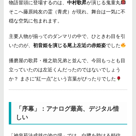
物語冒頭に登場するのは、
中村歌昇
が演じる鬼童丸
そこへ藤原純友の霊（青虎）が現れ、舞台は一気に不
穏な空気に包まれます。
主要人物が揃ってのダンマリの中で、ひときわ目を引
いたのが、
初音姫を演じる尾上左近の赤姫姿
でした
播磨屋の歌昇・種之助兄弟と並んで、今回もっとも目
立っていたのは左近くんだったのではないでしょう
か？ まさに“紅一点”という言葉がぴったりでした
「序幕」：アナログ最高、デジタル惜
しい
「神泉苑法成就の池の場」では、白鷺を助ける頼信