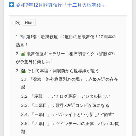
令和7年12月歌舞伎座「十二月大歌舞伎」
目次
1.
第1部：歌舞伎座・2度目の超歌舞伎！10周年の
熱量！
2.
歌舞伎座ギャラリー：相席初音ミク（裸眼XR）
が予想外に楽しい！
3.
そして本編：開演前から世界線が違う
3.1.
「発端 洛外柊野別れの場」：赤姫左近の存在
感
3.2.
「序幕」：アナログ最高、デジタル惜しい
3.3.
「二幕目」：歌昇×左近コンビが気になる
3.4.
「三幕目」：ペンライトという新しい“儀式”
3.5.
「四幕目」：ツインテールの正体、バレバレ問
題