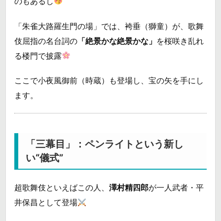
のもあるし
「朱雀大路羅生門の場」では、袴垂（獅童）が、歌舞
伎屈指の名台詞の
「絶景かな絶景かな」
を桜咲き乱れ
る楼門で披露
ここで小夜風御前（時蔵）も登場し、宝の矢を手にし
ます。
「三幕目」：ペンライトという新し
い“儀式”
超歌舞伎といえばこの人、
澤村精四郎
が一人武者・平
井保昌として登場