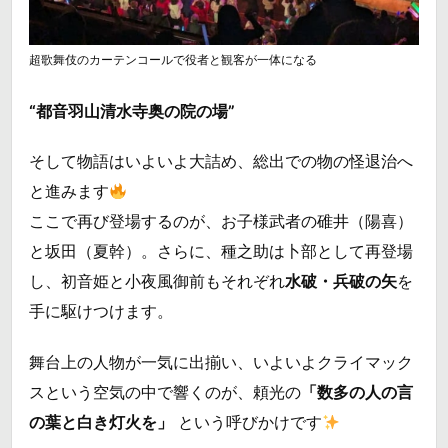
超歌舞伎のカーテンコールで役者と観客が一体になる
“都音羽山清水寺奥の院の場”
そして物語はいよいよ大詰め、総出での物の怪退治へ
と進みます
ここで再び登場するのが、お子様武者の碓井（陽喜）
と坂田（夏幹）。さらに、種之助は卜部として再登場
し、初音姫と小夜風御前もそれぞれ
水破・兵破の矢
を
手に駆けつけます。
舞台上の人物が一気に出揃い、いよいよクライマック
スという空気の中で響くのが、頼光の
「数多の人の言
の葉と白き灯火を」
という呼びかけです