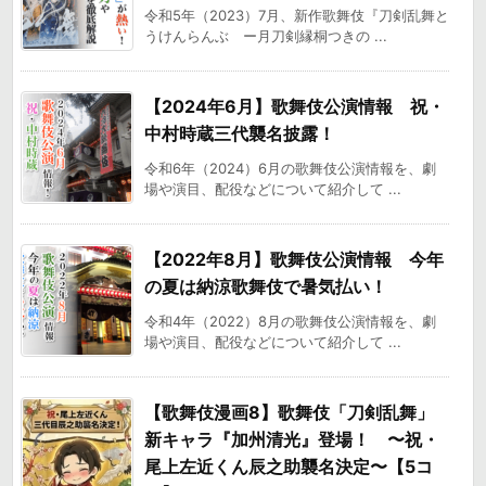
令和5年（2023）7月、新作歌舞伎『刀剣乱舞と
うけんらんぶ ー月刀剣縁桐つきの ...
【2024年6月】歌舞伎公演情報 祝・
中村時蔵三代襲名披露！
令和6年（2024）6月の歌舞伎公演情報を、劇
場や演目、配役などについて紹介して ...
【2022年8月】歌舞伎公演情報 今年
の夏は納涼歌舞伎で暑気払い！
令和4年（2022）8月の歌舞伎公演情報を、劇
場や演目、配役などについて紹介して ...
【歌舞伎漫画8】歌舞伎「刀剣乱舞」
新キャラ『加州清光』登場！ 〜祝・
尾上左近くん辰之助襲名決定〜【5コ