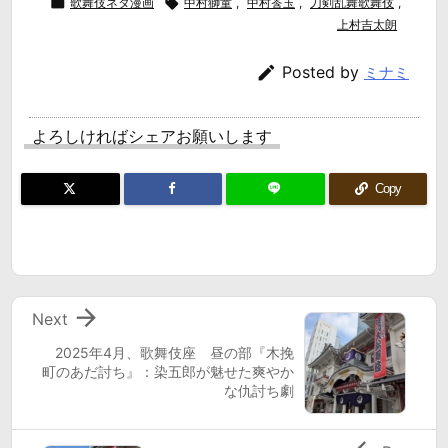

歌舞伎ネタ漫画

中村獅童
,
中村莟玉
,
刀剣乱舞歌舞伎
,
上村吉太朗

Posted by
ミナミ
よろしければシェアお願いします
Copy

Next
2025年4月、歌舞伎座 昼の部『木挽
町のあだ討ち』：染五郎が魅せた爽やか
な仇討ち劇