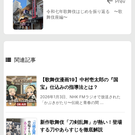

Prev
令和七年歌舞伎はじめを振り返る 〜歌
舞伎座編〜

関連記事
【歌舞伎漫画19】中村壱太郎の『国
宝』仕込みの指導法とは？
2026年1月3日、NHK FMラジオで放送された
「かぶきがたり〜伝統と青春の間 ...
新作歌舞伎「刀剣乱舞」が熱い！登場
する刀やあらすじを徹底解説