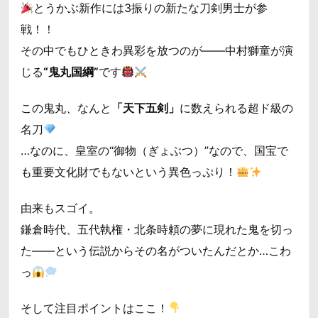
とうかぶ新作には3振りの新たな刀剣男士が参
戦！！
その中でもひときわ異彩を放つのが――中村獅童が演
じる
“鬼丸国綱”
です
この鬼丸、なんと
「天下五剣」
に数えられる超ド級の
名刀
…なのに、皇室の“御物（ぎょぶつ）”なので、国宝で
も重要文化財でもないという異色っぷり！
由来もスゴイ。
鎌倉時代、五代執権・北条時頼の夢に現れた鬼を切っ
た――という伝説からその名がついたんだとか…こわ
っ
そして注目ポイントはここ！