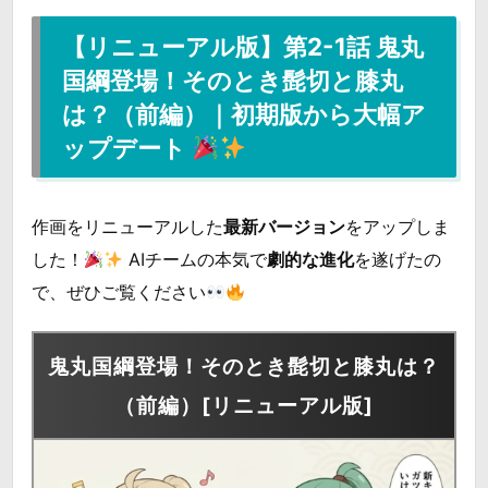
【リニューアル版】第2-1話 鬼丸
国綱登場！そのとき髭切と膝丸
は？（前編）｜初期版から大幅ア
ップデート
作画をリニューアルした
最新バージョン
をアップしま
した！
AIチームの本気で
劇的な進化
を遂げたの
で、ぜひご覧ください
鬼丸国綱登場！そのとき髭切と膝丸は？
（前編）[リニューアル版]