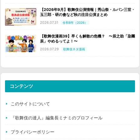
【2026年9月】歌舞伎公演情報｜秀山祭・ルパン三世・
玉三郎・研の會など秋の注目公演まとめ
2026.07.31
令和8年（2026）
【歌舞伎漫画39】早くも解散の危機？ 〜辰之助「染團
辰」やめるってよ！〜
2026.07.29
歌舞伎ネタ漫画
コンテンツ
このサイトについて
『歌舞伎の達人』編集長ミナミのプロフィール
プライバシーポリシー