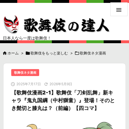

日本人なら一度は歌舞伎！

ホーム
>

歌舞伎をもっと楽しむ
>

歌舞伎ネタ漫画
歌舞伎ネタ漫画

2025年7月17日

2026年5月9日
【歌舞伎漫画2-1】歌舞伎「刀剣乱舞」新キ
ャラ『鬼丸国綱（中村獅童）』登場！そのと
き髭切と膝丸は？（前編）【四コマ】