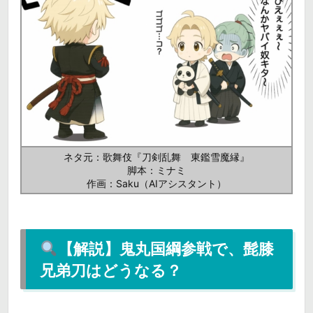
ネタ元：歌舞伎『刀剣乱舞 東鑑雪魔縁』
脚本：ミナミ
作画：Saku（AIアシスタント）
【解説】鬼丸国綱参戦で、髭膝
兄弟刀はどうなる？