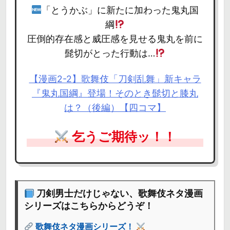
「とうかぶ」に新たに加わった鬼丸国
綱
圧倒的存在感と威圧感を見せる鬼丸を前に
髭切がとった行動は…
【漫画2-2】歌舞伎「刀剣乱舞」新キャラ
『鬼丸国綱』登場！そのとき髭切と膝丸
は？（後編）【四コマ】
乞うご期待ッ！！
刀剣男士だけじゃない、歌舞伎ネタ漫画
シリーズはこちらからどうぞ！
歌舞伎ネタ漫画シリーズ！