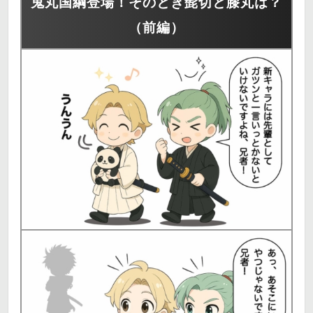
鬼丸国綱登場！そのとき髭切と膝丸は？
（前編）