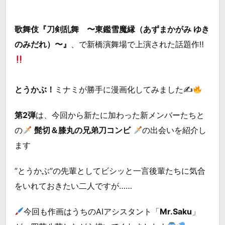
歌舞伎『刀剣乱舞 〜東鑑雪魔縁（あずまかがみ ゆき
のみだれ）〜』
、で新橋演舞場で上演された話題作‼︎
とうかぶ！
ミナミが勝手に漫画化してみました✍
第2弾
は、今回から新たに加わった新メンバーたちと
の
髭切＆膝丸の兄弟刀コンビ
の出会いを紹介し
ます
”とうかぶ”の先輩としてビシッと一言後輩たちに気合
をいれておきたい二人ですが……
今回も作画はうちのAIアシスタント「
Mr.Saku
」