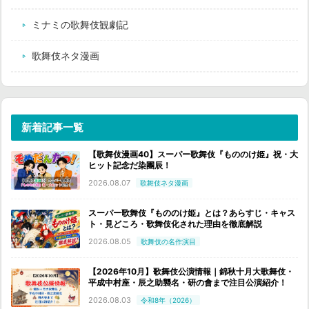
ミナミの歌舞伎観劇記
歌舞伎ネタ漫画
新着記事一覧
【歌舞伎漫画40】スーパー歌舞伎『もののけ姫』祝・大
ヒット記念だ染團辰！
2026.08.07
歌舞伎ネタ漫画
スーパー歌舞伎『もののけ姫』とは？あらすじ・キャス
ト・見どころ・歌舞伎化された理由を徹底解説
2026.08.05
歌舞伎の名作演目
【2026年10月】歌舞伎公演情報｜錦秋十月大歌舞伎・
平成中村座・辰之助襲名・研の會まで注目公演紹介！
2026.08.03
令和8年（2026）