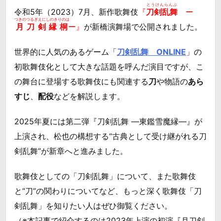
とうけんらんぶ
令和5年（2023）7月、新作歌舞伎
『
刀剣乱舞
ー
つきのつるぎえにしのきりのは
月刀剣縁桐
ー』
が新橋演舞場で公開されました。
世界的に人気のあるゲーム「
刀剣乱舞 ONLINE
」の
初歌舞伎化として大きな話題を呼んだ演目ですが、こ
の舞台に登場する歌舞伎にも関連する
刀
や物語の
あら
すじ
、
配役
などを解説します。
2025年夏には第二弾『刀剣乱舞 ―東鑑雪魔縁―』が
上演され、松也の構想する“古典として受け継がれる刀
剣乱舞”が新章へと進みました。
歌舞伎としての「刀剣乱舞」について、また歌舞伎
と“刀”の関わりについてなど、もっと深く歌舞伎「刀
剣乱舞」を知りたい人はぜひ御覧ください。
（※本記事で紹介するのは2023年上演の初演『月刀剣