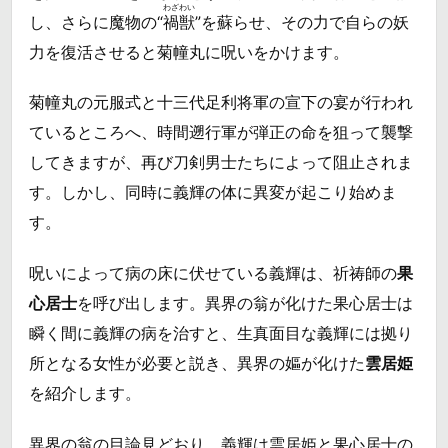
わざわい
し、さらに魔物の“
禍獣
”を蘇らせ、その力で自らの妖
力を復活させると菊幢丸に呪いをかけます。
菊幢丸の元服式と十三代足利将軍の宣下の宴が行われ
ているところへ、時間遡行軍が弾正の命を狙って襲撃
してきますが、再び刀剣男士たちによって阻止されま
す。しかし、同時に義輝の体に異変が起こり始めま
す。
呪いによって病の床に伏せている義輝は、祈祷師の
果
心居士
を呼び出します。異界の翁が化けた果心居士は
瞬く間に義輝の病を治すと、生真面目な義輝には拠り
所となる女性が必要と説き、異界の嫗が化けた
雲居姫
を紹介します。
異界の翁の目論見どおり、義輝は雲居姫と果心居士の