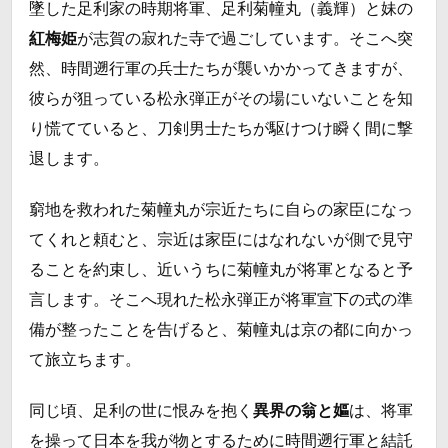
墜した足利家の時期将軍、足利菊幢丸（義輝）と妹の
紅梅姫
が志賀の寂れた寺で過ごしています。そこへ突
然、時間遡行軍の兵士たちが襲いかかってきますが、
彼らが狙っている松永弾正がその場にいないことを知
り慌てていると、刀剣男士たちが駆けつけ瞬く間に撃
退します。
窮地を救われた菊幢丸が宗近たちに自らの家臣になっ
てくれと頼むと、宗近は家臣にはなれないが側で見守
ることを約束し、近いうちに菊幢丸が将軍となると予
言します。そこへ現れた松永弾正が将軍宣下の式の準
備が整ったことを告げると、菊幢丸は京の都に向かっ
て旅立ちます。
同じ頃、足利の世に恨みを抱く
異界の翁と嫗
は、将軍
を操って日本を我が物とするために時間遡行軍と結託