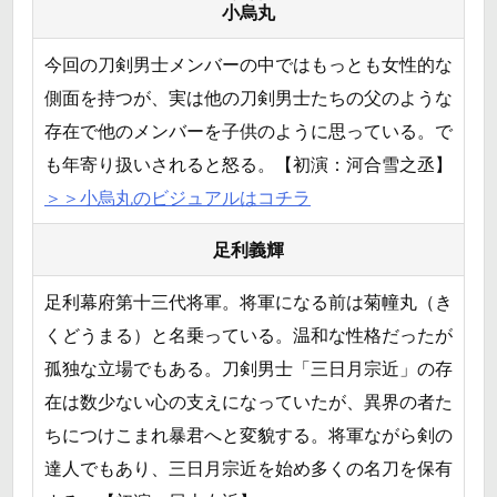
小烏丸
今回の刀剣男士メンバーの中ではもっとも女性的な
側面を持つが、実は他の刀剣男士たちの父のような
存在で他のメンバーを子供のように思っている。で
も年寄り扱いされると怒る。【初演：河合雪之丞】
＞＞小烏丸のビジュアルはコチラ
足利義輝
足利幕府第十三代将軍。将軍になる前は菊幢丸（き
くどうまる）と名乗っている。温和な性格だったが
孤独な立場でもある。刀剣男士「三日月宗近」の存
在は数少ない心の支えになっていたが、異界の者た
ちにつけこまれ暴君へと変貌する。将軍ながら剣の
達人でもあり、三日月宗近を始め多くの名刀を保有