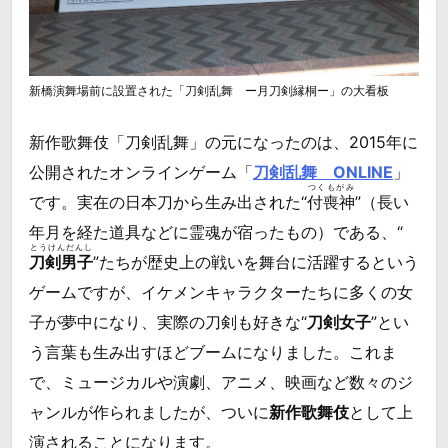
新橋演舞場前に設置された「刀剣乱舞 ー月刀剣縁桐ー」の大看板
新作歌舞伎「刀剣乱舞」の元になったのは、2015年に
公開されたオンラインゲーム「
刀剣乱舞 ONLINE
」
つくもがみ
です。実在の日本刀から生み出された“
付喪神
”（長い
年月を経た道具などに霊魂が宿ったもの）である、“
とうけんだんし
刀剣男子
”たちが歴史上の戦いを舞台に活躍するという
ゲームですが、イケメンキャラクターたちに多くの女
子が夢中になり、実際の刀剣も好きな“
刀剣女子
”とい
う言葉も生み出すほどブームになりました。これま
で、ミュージカルや演劇、アニメ、映画など数々のジ
ャンルが作られましたが、ついに
新作歌舞伎
として上
演されることになります。