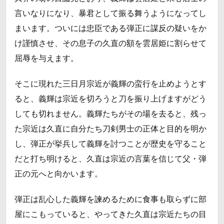
言いなりになり、暴君として振る舞うようになってし
まいます。ついには忠臣である弾正に謀反の疑いをか
け謹慎させ、その息子の久直の額を雲居姫に割らせて
屈辱を与えます。
そこに現れた三日月宗近が義輝の蛮行を止めようとす
ると、義輝は宗近を切ろうと刀を振り上げますがどう
しても切れません。義輝たちがその場を去ると、残っ
た宗近は久直に自分たち刀剣男士の正体と目的を明か
し、弾正が挙兵して義輝を討つことが歴史を守ること
だと打ち明けると、久直は宗近の言葉を信じて父・弾
正の元へと向かいます。
弾正は乱心した義輝を諫めるために食事も取らずに部
屋にこもっていると、やってきた久直は宗近たちの目