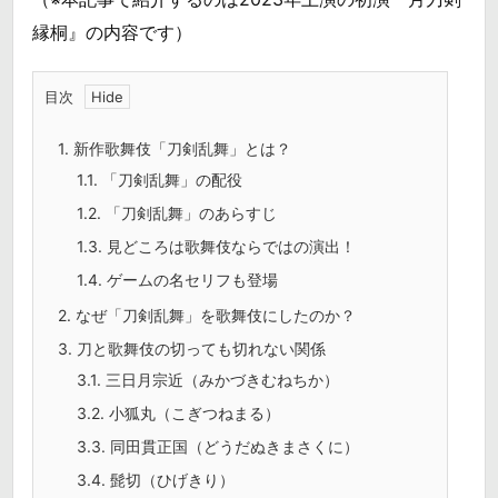
縁桐』の内容です）
目次
1.
新作歌舞伎「刀剣乱舞」とは？
1.1.
「刀剣乱舞」の配役
1.2.
「刀剣乱舞」のあらすじ
1.3.
見どころは歌舞伎ならではの演出！
1.4.
ゲームの名セリフも登場
2.
なぜ「刀剣乱舞」を歌舞伎にしたのか？
3.
刀と歌舞伎の切っても切れない関係
3.1.
三日月宗近（みかづきむねちか）
3.2.
小狐丸（こぎつねまる）
3.3.
同田貫正国（どうだぬきまさくに）
3.4.
髭切（ひげきり）