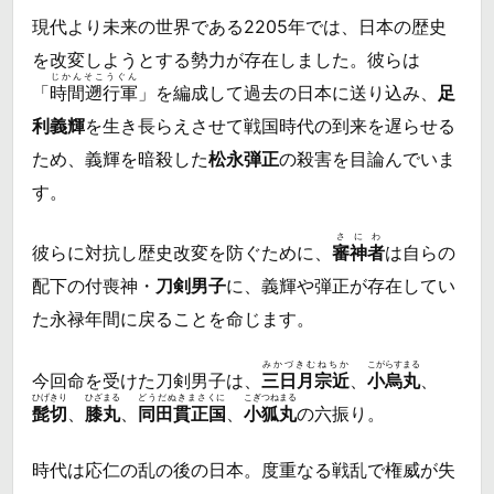
現代より未来の世界である2205年では、日本の歴史
を改変しようとする勢力が存在しました。彼らは
じかんそこうぐん
「
時間遡行軍
」を編成して過去の日本に送り込み、
足
利義輝
を生き長らえさせて戦国時代の到来を遅らせる
ため、義輝を暗殺した
松永弾正
の殺害を目論んでいま
す。
さにわ
彼らに対抗し歴史改変を防ぐために、
審神者
は自らの
配下の付喪神・
刀剣男子
に、義輝や弾正が存在してい
た永禄年間に戻ることを命じます。
みかづきむねちか
こがらすまる
今回命を受けた刀剣男子は、
三日月宗近
、
小烏丸
、
ひげきり
ひざまる
どうだぬきまさくに
こぎつねまる
髭切
、
膝丸
、
同田貫正国
、
小狐丸
の六振り。
時代は応仁の乱の後の日本。度重なる戦乱で権威が失