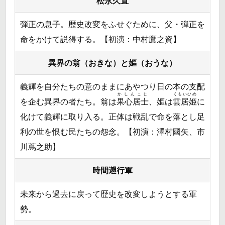
松永久直
弾正の息子。歴史改変をふせぐために、父・弾正を
命をかけて説得する。【初演：中村鷹之資】
異界の翁（おきな）と嫗（おうな）
義輝を自分たちの意のままにあやつり日の本の支配
かしんこじ
くもいひめ
を企む異界の者たち。翁は
果心居士
、嫗は
雲居姫
に
化けて義輝に取り入る。正体は戦乱で命を落とし足
利の世を恨む民たちの怨念。【初演：澤村國矢、市
川蔦之助】
時間遡行軍
未来から過去に戻って歴史を改変しようとする軍
勢。