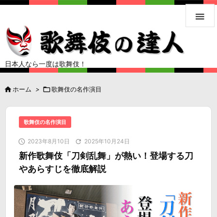

日本人なら一度は歌舞伎！

ホーム
>

歌舞伎の名作演目
歌舞伎の名作演目

2023年8月10日

2025年10月24日
新作歌舞伎「刀剣乱舞」が熱い！登場する刀
やあらすじを徹底解説