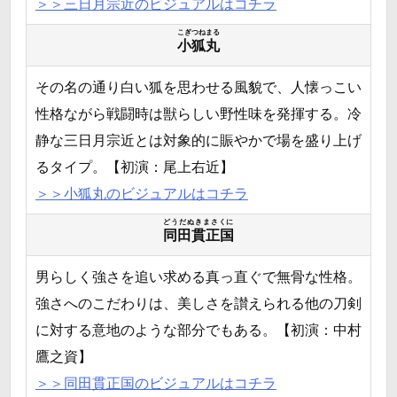
＞＞三日月宗近のビジュアルはコチラ
こぎつねまる
小狐丸
その名の通り白い狐を思わせる風貌で、人懐っこい
性格ながら戦闘時は獣らしい野性味を発揮する。冷
静な三日月宗近とは対象的に賑やかで場を盛り上げ
るタイプ。【初演：尾上右近】
＞＞小狐丸のビジュアルはコチラ
どうだぬきまさくに
同田貫正国
男らしく強さを追い求める真っ直ぐで無骨な性格。
強さへのこだわりは、美しさを讃えられる他の刀剣
に対する意地のような部分でもある。【初演：中村
鷹之資】
＞＞同田貫正国のビジュアルはコチラ