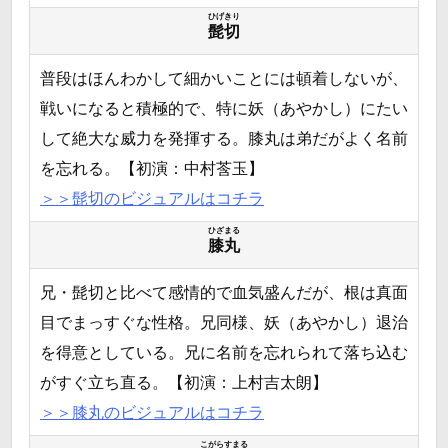
ひげきり
髭切
普段はほんわかして細かいことには頓着しないが、
戦いになると積極的で、特に妖（あやかし）にたい
して絶大な威力を発揮する。膝丸は弟だがよく名前
を忘れる。【初演：中村莟玉】
＞＞髭切のビジュアルはコチラ
ひざまる
膝丸
兄・髭切と比べて感情的で血気盛んだが、根は真面
目でまっすぐな性格。兄同様、妖（あやかし）退治
を得意としている。兄に名前を忘れられて落ち込む
がすぐ立ち直る。【初演：上村吉太朗】
＞＞膝丸のビジュアルはコチラ
こがらすまる