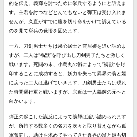
的を伝え、義輝を討つために挙兵するようにと訴えま
す。主君を討つなどとんでもないと弾正は受け入れま
せんが、久直がすでに腹を切り命をかけて訴えている
のを見て挙兵の覚悟を固めます。
一方、刀剣男士たちは果心居士と雲居姫を追い詰めま
すが、二人は“禍獣”を呼び出し刀剣男子たちと激しく
戦います。死闘の末、小烏丸の術によって“禍獣”を封
印することに成功すると、妖力を失って異界の翁と嫗
に戻った二人は逃げていきます。刀剣男士たちは現れ
た時間遡行軍と戦いますが、宗近は一人義輝の元へと
向かいます。
弾正の起こした謀反によって義輝は追い詰められます
が、所持する数多くの名刀を次々と取り替えながら孤
軍奮闘し、助けを求めてやってきた異界の翁と嫗も切