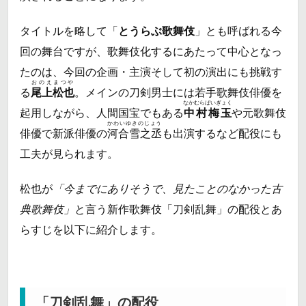
タイトルを略して「
とうらぶ歌舞伎
」とも呼ばれる今
回の舞台ですが、歌舞伎化するにあたって中心となっ
たのは、今回の企画・主演そして初の演出にも挑戦す
おのえまつや
る
尾上松也
。メインの刀剣男士には若手歌舞伎俳優を
なかむらばいぎょく
起用しながら、人間国宝でもある
中村梅玉
や元歌舞伎
かわいゆきのじょう
俳優で新派俳優の
河合雪之丞
も出演するなど配役にも
工夫が見られます。
松也が
「今までにありそうで、見たことのなかった古
典歌舞伎」
と言う新作歌舞伎「刀剣乱舞」の配役とあ
らすじを以下に紹介します。
「刀剣乱舞」の配役