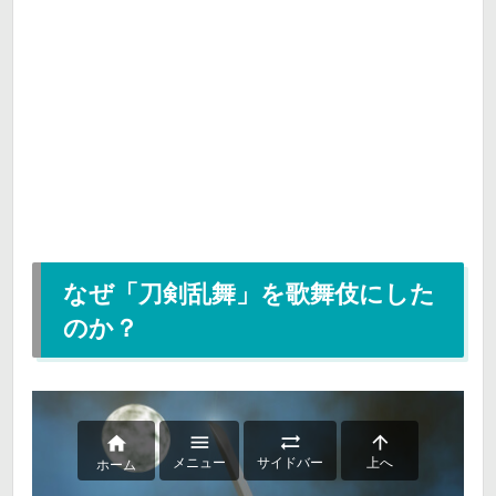
なぜ「刀剣乱舞」を歌舞伎にした
のか？




メニュー
サイドバー
上へ
ホーム