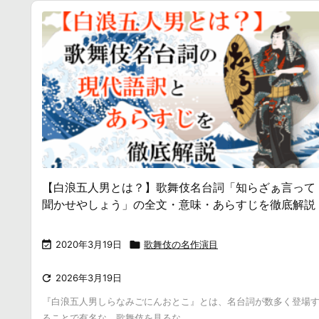
【白浪五人男とは？】歌舞伎名台詞「知らざぁ言って
聞かせやしょう」の全文・意味・あらすじを徹底解説

2020年3月19日

歌舞伎の名作演目

2026年3月19日
『白浪五人男しらなみごにんおとこ』とは、名台詞が数多く登場
ることで有名な、歌舞伎を見るな ...