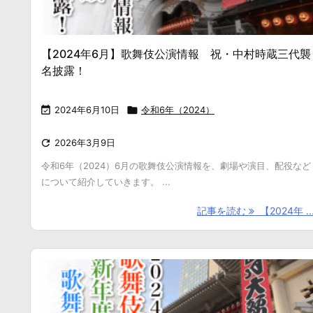
【2024年6月】歌舞伎公演情報 祝・中村時蔵三代襲
名披露！

2024年6月10日

令和6年（2024）

2026年3月9日
令和6年（2024）6月の歌舞伎公演情報を、劇場や演目、配役など
について紹介していきます。 ...
記事を読む
【2024年 ..