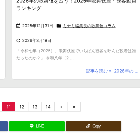
2026年の歌舞伎を占う！2025年歌舞伎座・観客動員
ランキング

2025年12月31日

ミナミ編集長の歌舞伎コラム

2026年3月19日
「令和七年（2025）、歌舞伎座でいちばん観客を呼んだ役者は誰
だったのか？」 令和八年（2 ...
.
記事を読む
2026年の ...
11
12
13
14
›
»
LINE
Copy