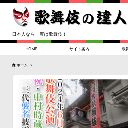
日本人なら一度は歌舞伎！
HOME
サイト案内
歌

ホーム
>