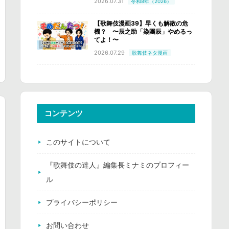
2026.07.31
令和8年（2026）
【歌舞伎漫画39】早くも解散の危
機？ 〜辰之助「染團辰」やめるっ
てよ！〜
2026.07.29
歌舞伎ネタ漫画
コンテンツ
このサイトについて
『歌舞伎の達人』編集長ミナミのプロフィー
ル
プライバシーポリシー
お問い合わせ