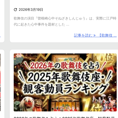

2026年3月19日
歌舞伎の演目『曽根崎心中そねざきしんじゅう』は、実際に江戸時
代に起きた心中事件を題材とした ...
.
記事を読む
【歌舞伎 ...