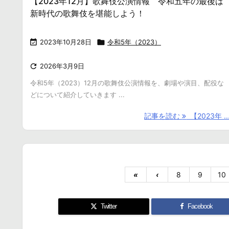
【2023年12月】歌舞伎公演情報 令和五年の最後は
新時代の歌舞伎を堪能しよう！

2023年10月28日

令和5年（2023）

2026年3月9日
令和5年（2023）12月の歌舞伎公演情報を、劇場や演目、配役な
どについて紹介していきます ...
記事を読む
【2023年 ..
«
‹
8
9
10
Twitter
Facebook