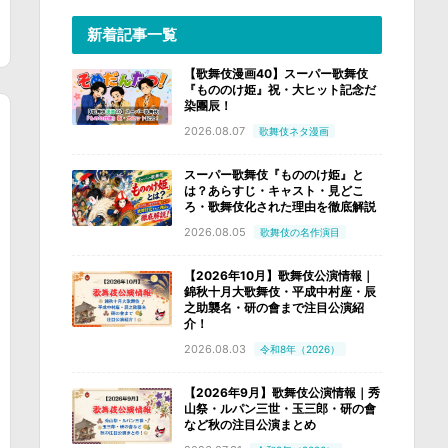
新着記事一覧
【歌舞伎漫画40】スーパー歌舞伎
『もののけ姫』祝・大ヒット記念だ
染團辰！
2026.08.07
歌舞伎ネタ漫画
スーパー歌舞伎『もののけ姫』と
は？あらすじ・キャスト・見どこ
ろ・歌舞伎化された理由を徹底解説
2026.08.05
歌舞伎の名作演目
【2026年10月】歌舞伎公演情報｜
錦秋十月大歌舞伎・平成中村座・辰
之助襲名・研の會まで注目公演紹
介！
2026.08.03
令和8年（2026）
【2026年9月】歌舞伎公演情報｜秀
山祭・ルパン三世・玉三郎・研の會
など秋の注目公演まとめ