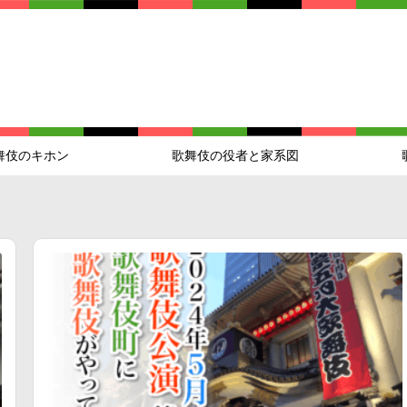
舞伎のキホン
歌舞伎の役者と家系図