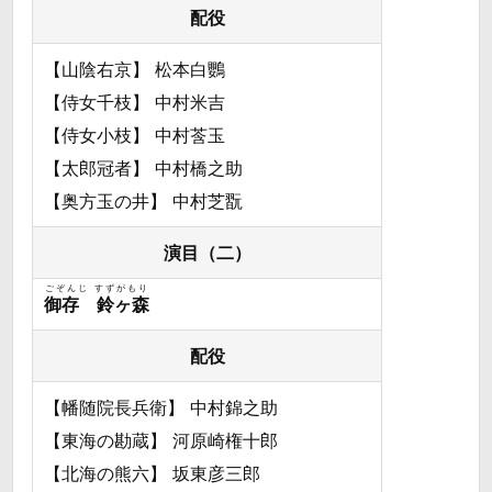
配役
【山陰右京】 松本白鸚
【侍女千枝】 中村米吉
【侍女小枝】 中村莟玉
【太郎冠者】 中村橋之助
【奥方玉の井】 中村芝翫
演目（二）
ごぞんじ すずがもり
御存 鈴ヶ森
配役
【幡随院長兵衛】 中村錦之助
【東海の勘蔵】 河原崎権十郎
【北海の熊六】 坂東彦三郎