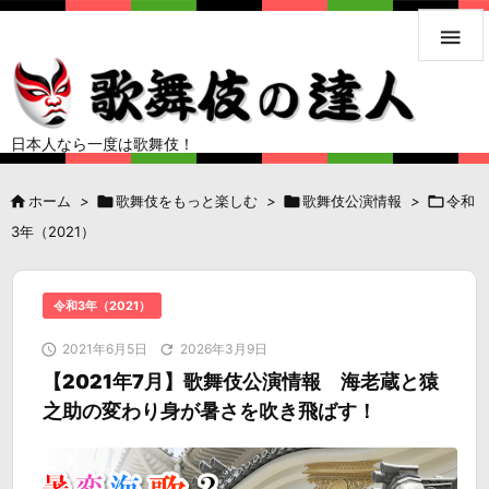

日本人なら一度は歌舞伎！

ホーム
>

歌舞伎をもっと楽しむ
>

歌舞伎公演情報
>

令和
3年（2021）
令和3年（2021）

2021年6月5日

2026年3月9日
【2021年7月】歌舞伎公演情報 海老蔵と猿
之助の変わり身が暑さを吹き飛ばす！