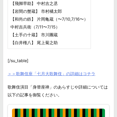
【飛脚早助】 中村吉之丞
【岩間の蟹蔵】 市村橘太郎
【和尚の鉄】 片岡亀蔵（〜7/10,7/16〜）
中村吉兵衛（7/11〜7/15）
【土手の十蔵】 市川團蔵
【白井権八】 尾上菊之助
[/su_table]
＞＞歌舞伎座「七月大歌舞伎」の詳細はコチラ
歌舞伎演目「身替座禅」のあらすじや詳細については
以下の記事を御覧ください。