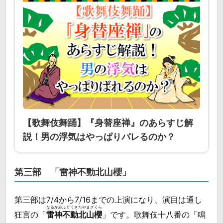
【歌舞伎舞踊】『身替座禅』のあらすじ解
説！男の浮気はやっぱりバレるのか？
第三部 「雷神不動北山櫻」
第三部は7/4から7/16までの上演になり、演目は通し
なるかみふどうきたやまざくら
狂言の「
雷神不動北山櫻
」です。歌舞伎十八番の「鳴