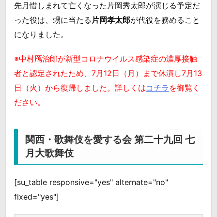
先月惜しまれて亡くなった片岡秀太郎が演じる予定だ
った役は、甥に当たる
片岡孝太郎
が代役を務めること
になりました。
※中村鴈治郎が新型コロナウイルス感染症の濃厚接触
者と認定されたため、7月12日（月）まで休演し7月13
日（火）から復帰しました。詳しくは
コチラ
を御覧く
ださい。
関西・歌舞伎を愛する会 第二十九回 七
月大歌舞伎
[su_table responsive="yes" alternate="no"
fixed="yes"]