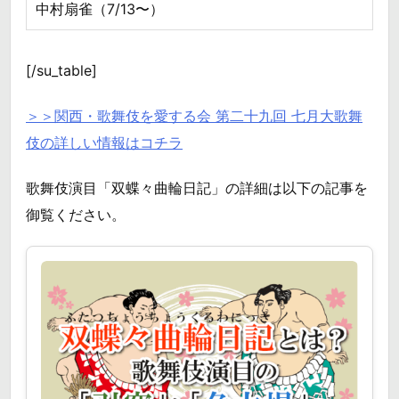
中村扇雀（7/13〜）
[/su_table]
＞＞関西・歌舞伎を愛する会 第二十九回 七月大歌舞
伎の詳しい情報はコチラ
歌舞伎演目「双蝶々曲輪日記」の詳細は以下の記事を
御覧ください。