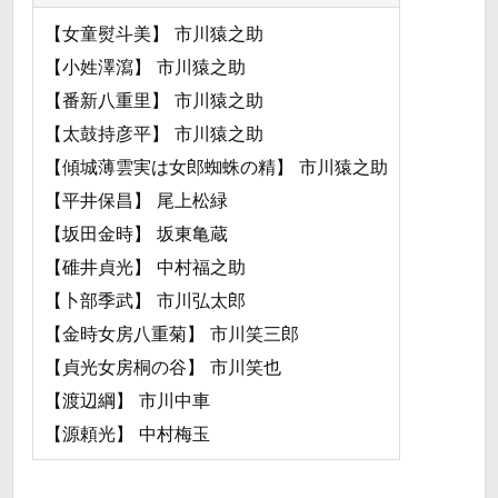
【女童熨斗美】 市川猿之助
【小姓澤瀉】 市川猿之助
【番新八重里】 市川猿之助
【太鼓持彦平】 市川猿之助
【傾城薄雲実は女郎蜘蛛の精】 市川猿之助
【平井保昌】 尾上松緑
【坂田金時】 坂東亀蔵
【碓井貞光】 中村福之助
【卜部季武】 市川弘太郎
【金時女房八重菊】 市川笑三郎
【貞光女房桐の谷】 市川笑也
【渡辺綱】 市川中車
【源頼光】 中村梅玉