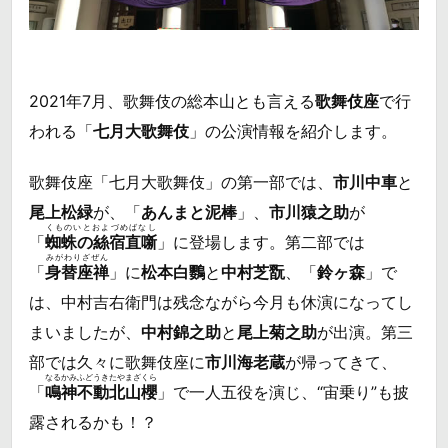
2021年7月、歌舞伎の総本山とも言える
歌舞伎座
で行
われる「
七月大歌舞伎
」の公演情報を紹介します。
歌舞伎座「七月大歌舞伎」の第一部では、
市川中車
と
尾上松緑
が、「
あんまと泥棒
」、
市川猿之助
が
くものいとおよづめばなし
「
蜘蛛の絲宿直噺
」に登場します。第二部では
みがわりざぜん
「
身替座禅
」に
松本白鸚
と
中村芝翫
、「
鈴ヶ森
」で
は、中村吉右衛門は残念ながら今月も休演になってし
まいましたが、
中村錦之助
と
尾上菊之助
が出演。第三
部では久々に歌舞伎座に
市川海老蔵
が帰ってきて、
なるかみふどうきたやまざくら
「
鳴神不動北山櫻
」で一人五役を演じ、“宙乗り”も披
露されるかも！？