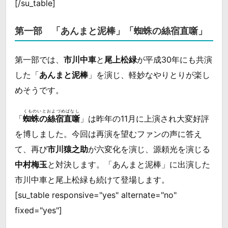
[/su_table]
第一部 「あんまと泥棒」「蜘蛛の絲宿直噺」
第一部では、
市川中車
と
尾上松緑
が平成30年にも共演
した「
あんまと泥棒
」を演じ、軽妙なやりとりが楽し
めそうです。
くものいとおよづめばなし
「
蜘蛛の絲宿直噺
」は昨年の11月に上演され大変好評
を博しました。今回は再演を望むファンの声に答え
て、再び
市川猿之助
が六変化を演じ、源頼光を演じる
中村梅玉
と対決します。「あんまと泥棒」に出演した
市川中車と尾上松緑も続けて登場します。
[su_table responsive="yes" alternate="no"
fixed="yes"]