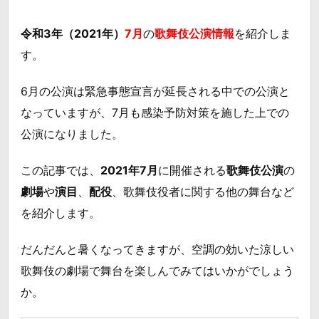
令和3年（2021年）
7月
の
歌舞伎公演情報
を紹介しま
す。
6月の公演は緊急事態宣言が延長される中での公演と
なっていますが、7月も感染予防対策を施した上での
公演になりました。
この記事では、
2021年7月
に開催される
歌舞伎公演
の
劇場
や
演目
、
配役
、歌舞伎役者に関する他の舞台など
を紹介します。
だんだんと暑くなってきますが、空調の効いた涼しい
歌舞伎の劇場で舞台を楽しんでみてはいかがでしょう
か。