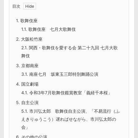
目次
1.
歌舞伎座
1.1.
歌舞伎座 七月大歌舞伎
2.
大阪松竹座
2.1.
関西・歌舞伎を愛する会 第二十九回 七月大歌
舞伎
3.
京都南座
3.1.
南座七月 坂東玉三郎特別舞踊公演
4.
国立劇場
4.1.
令和3年7月歌舞伎鑑賞教室「義経千本桜」
5.
自主公演
5.1.
市川弘太郎 歌舞伎自主公演、「不易流行（ふ
えきりゅうこう）遅ればせながら、市川弘太郎の
会」
6.
その他の公演