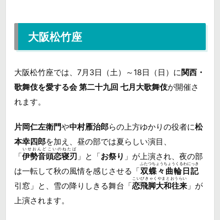
大阪松竹座
大阪松竹座では、7月3日（土）～18日（日）に
関西・
歌舞伎を愛する会 第二十九回 七月大歌舞伎
が開催さ
れます。
片岡仁左衛門
や
中村雁治郎
らの上方ゆかりの役者に
松
本幸四郎
を加え、昼の部では夏らしい演目、
いせおんどこいのねたば
「
伊勢音頭恋寝刃
」と「
お祭り
」が上演され、夜の部
ふたつちょうちょうくるわにっき
は一転して秋の風情を感じさせる「
双蝶々曲輪日記
こいびきゃくやまとおうらい
引窓」と、雪の降りしきる舞台「
恋飛脚大和往来
」が
上演されます。