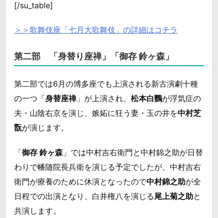
[/su_table]
＞＞歌舞伎座「七月大歌舞伎」の詳細はコチラ
第二部 「身替り座禅」「御存 鈴ヶ森」
第二部では6月の博多座でも上演される新古演劇十種
の一つ「
身替座禅
」が上演され、
松本白鸚
が浮気症の
夫・山陰右京を演じ、嫉妬に狂う妻・玉の井を
中村芝
翫
が演じます。
「
御存 鈴ヶ森
」では中村吉右衛門と中村錦之助が日替
わりで幡随院長兵衛を演じる予定でしたが、中村吉右
衛門が療養のために休演となったので
中村錦之助
が全
日程での出演となり、白井権八を演じる
尾上菊之助
と
共演します。