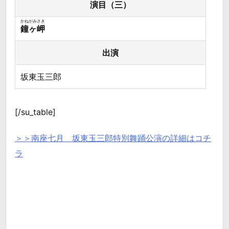
演目（三）
かねがみさき
鐘ヶ岬
出演
坂東玉三郎
[/su_table]
＞＞南座七月 坂東玉三郎特別舞踊公演の詳細はコチ
ラ