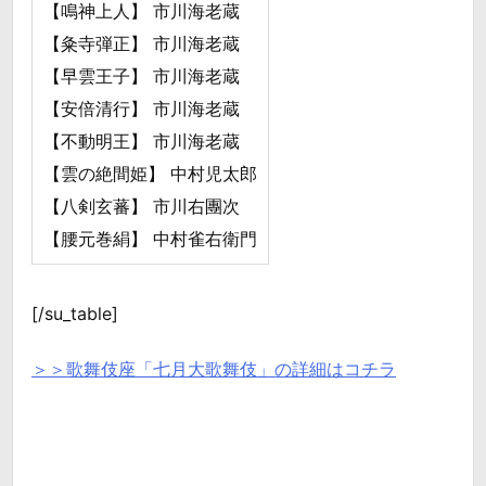
【鳴神上人】 市川海老蔵
【粂寺弾正】 市川海老蔵
【早雲王子】 市川海老蔵
【安倍清行】 市川海老蔵
【不動明王】 市川海老蔵
【雲の絶間姫】 中村児太郎
【八剣玄蕃】 市川右團次
【腰元巻絹】 中村雀右衛門
[/su_table]
＞＞歌舞伎座「七月大歌舞伎」の詳細はコチラ