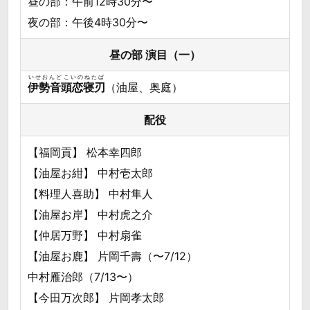
昼の部：午前12時30分〜
夜の部：午後4時30分〜
昼の部 演目（一）
いせおんどこいのねたば
伊勢音頭恋寝刃
（油屋、奥庭）
配役
【福岡貢】 松本幸四郎
【油屋お紺】 中村壱太郎
【料理人喜助】 中村隼人
【油屋お岸】 中村虎之介
【仲居万野】 中村扇雀
【油屋お鹿】 片岡千壽（〜7/12）
中村雁治郎（7/13〜）
【今田万次郎】 片岡孝太郎