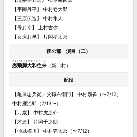
【平岡丹平】 中村壱太郎
【三原伝造】 中村隼人
【母お幸】 上村吉弥
【女房お早】 片岡孝太郎
夜の部 演目（二）
こいびきゃくやまとおうらい
恋飛脚大和往来
（新口村）
配役
【亀屋忠兵衛／父孫右衛門】 中村扇雀（〜7/12）
中村雁治郎（7/13〜）
【万歳】 中村虎之介
【才造】 片岡千之助
【傾城梅川】 中村壱太郎（〜7/12）