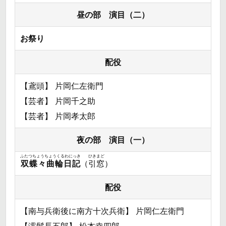
昼の部 演目（二）
お祭り
配役
【鳶頭】 片岡仁左衛門
【芸者】 片岡千之助
【芸者】 片岡孝太郎
夜の部 演目（一）
ふたつちょうちょうくるわにっき
ひきまど
双蝶々曲輪日記
（
引窓
）
配役
【南与兵衛後に南方十次兵衛】 片岡仁左衛門
【濡髪長五郎】 松本幸四郎