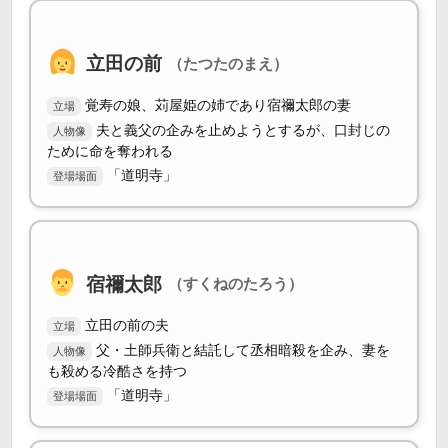
立田の前
（たつたのまえ）
覚寿の娘、苅屋姫の姉であり宿禰太郎の妻
立場
夫と義父の企みを止めようとするが、口封じの
人物像
ために命を奪われる
「道明寺」
登場場面
宿禰太郎
（すくねのたろう）
立田の前の夫
立場
父・土師兵衛と結託して丞相暗殺を企み、妻を
人物像
も殺める冷酷さを持つ
「道明寺」
登場場面