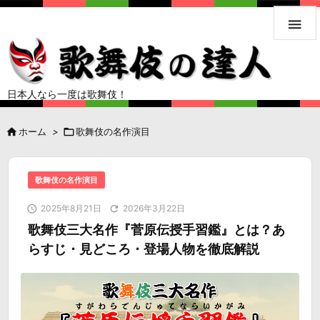

日本人なら一度は歌舞伎！

ホーム
>

歌舞伎の名作演目
歌舞伎の名作演目

2025年8月21日

2026年3月22日
歌舞伎三大名作『菅原伝授手習鑑』とは？あ
らすじ・見どころ・登場人物を徹底解説