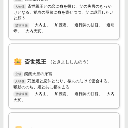
斎世親王との恋に身を投じ、父の失脚のきっか
人物像
けとなる。覚寿の屋敷に身を寄せつつ、父に謝罪したい
と願う
「大内山」「加茂堤」「道行詞の甘替」「道明
登場場面
寺」「大内天変」
斎世親王
（ときよししんのう）
醍醐天皇の弟宮
立場
苅屋姫と恋仲となり、桜丸の助けで密会する。
人物像
騒動ののち、姫と共に都を去る
「大内山」「加茂堤」「道行詞の甘替」「大内
登場場面
天変」