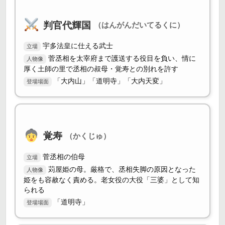
判官代輝国
（はんがんだいてるくに）
宇多法皇に仕える武士
立場
菅丞相を太宰府まで護送する役目を負い、情に
人物像
厚く土師の里で丞相の叔母・覚寿との別れを許す
「大内山」「道明寺」「大内天変」
登場場面
覚寿
（かくじゅ）
菅丞相の伯母
立場
苅屋姫の母。厳格で、丞相失脚の原因となった
人物像
姫をも容赦なく責める。老女役の大役「三婆」として知
られる
「道明寺」
登場場面