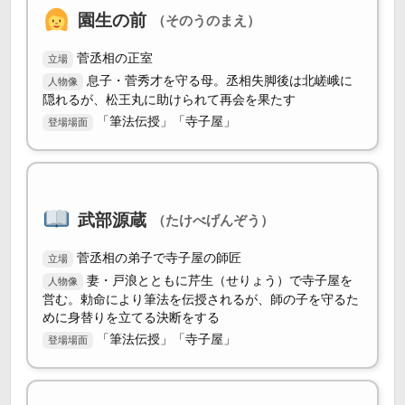
園生の前
（そのうのまえ）
菅丞相の正室
立場
息子・菅秀才を守る母。丞相失脚後は北嵯峨に
人物像
隠れるが、松王丸に助けられて再会を果たす
「筆法伝授」「寺子屋」
登場場面
武部源蔵
（たけべげんぞう）
菅丞相の弟子で寺子屋の師匠
立場
妻・戸浪とともに芹生（せりょう）で寺子屋を
人物像
営む。勅命により筆法を伝授されるが、師の子を守るた
めに身替りを立てる決断をする
「筆法伝授」「寺子屋」
登場場面