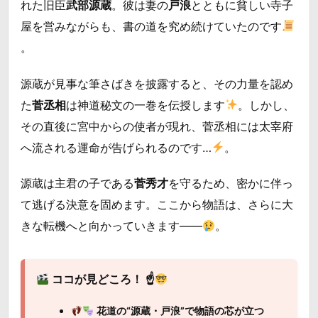
れた旧臣
武部源蔵
。彼は妻の
戸浪
とともに貧しい寺子
屋を営みながらも、書の道を究め続けていたのです
。
源蔵が見事な筆さばきを披露すると、その力量を認め
た
菅丞相
は神道秘文の一巻を伝授します
。しかし、
その直後に宮中からの使者が現れ、菅丞相には太宰府
へ流される運命が告げられるのです…
。
源蔵は主君の子である
菅秀才
を守るため、密かに伴っ
て逃げる決意を固めます。ここから物語は、さらに大
きな転機へと向かっていきます――
。
ココが見どころ！ ☝
花道の“源蔵・戸浪”で物語の芯が立つ