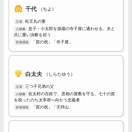
千代
（ちよ）
松王丸の妻
立場
息子・小太郎を源蔵の寺子屋に通わせる。夫と
人物像
共に重い決断を担う
「賀の祝」「寺子屋」
登場場面
白太夫
（しらたゆう）
三つ子兄弟の父
立場
佐太村の百姓で、丞相の屋敷を守る。七十の賀
人物像
を祝ったのち太宰府へ向かう忠義者
「賀の祝」「天拝山」
登場場面