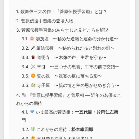
1.
歌舞伎三大名作！『菅原伝授手習鑑』とは？
2.
菅原伝授手習鑑の登場人物
3.
菅原伝授手習鑑のあらすじと見どころを解説
3.1.
加茂堤 〜秘めた逢瀬と運命の分かれ道〜
3.2.
🖋 筆法伝授 〜秘められた技と別れの刻〜
3.3.
道明寺 〜木像の声、主君を守る〜
3.4.
車引 〜三つ子の忠義、牛車の前で交錯〜
3.5.
賀の祝 〜祝宴の庭に落ちる影〜
3.6.
寺子屋 〜親の情と主の恩がせめぎ合う〜
4.
『菅原伝授手習鑑』と菅丞相 — 近年の名優＆こ
れからの期待
4.1.
いま最高の菅丞相：
十五代目・片岡仁左衛
門
4.2.
これからの期待：
松本幸四郎
4.3.
三兄弟を得意とする役者は？