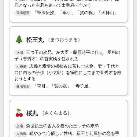
罪となった主君を追って太宰府へ向かう
「筆法伝授」「車引」「賀の祝」「天拝山」
登場場面
松王丸
（まつおうまる）
三つ子の次兄。左大臣・藤原時平に仕え、丞相の
立場
子（菅秀才）の首実検を任される
忠義と親情の板挟みに苦しむ人物。妻・千代と
人物像
共に自らの子供（小太郎）を犠牲にしてまで菅秀才を救
おうとする
「車引」「賀の祝」「寺子屋」
登場場面
桜丸
（さくらまる）
斎世親王の舎人を務めた三つ子の末弟
立場
穏やかで心優しい性格。親王と苅屋姫の恋を手
人物像