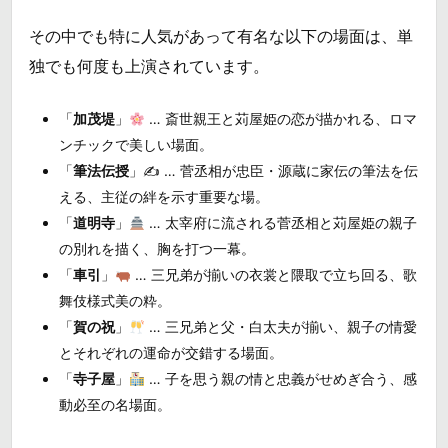
その中でも特に人気があって有名な以下の場面は、単
独でも何度も上演されています。
「
加茂堤
」
… 斎世親王と苅屋姫の恋が描かれる、ロマ
ンチックで美しい場面。
「
筆法伝授
」✍️ … 菅丞相が忠臣・源蔵に家伝の筆法を伝
える、主従の絆を示す重要な場。
「
道明寺
」
… 太宰府に流される菅丞相と苅屋姫の親子
の別れを描く、胸を打つ一幕。
「
車引
」
… 三兄弟が揃いの衣裳と隈取で立ち回る、歌
舞伎様式美の粋。
「
賀の祝
」
… 三兄弟と父・白太夫が揃い、親子の情愛
とそれぞれの運命が交錯する場面。
「
寺子屋
」
… 子を思う親の情と忠義がせめぎ合う、感
動必至の名場面。