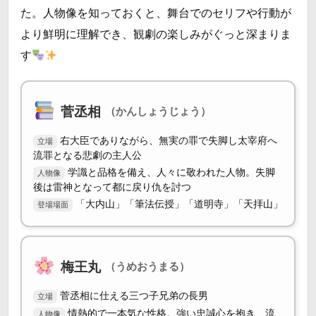
た。人物像を知っておくと、舞台でのセリフや行動が
より鮮明に理解でき、観劇の楽しみがぐっと深まりま
す
菅丞相
（かんしょうじょう）
右大臣でありながら、無実の罪で失脚し太宰府へ
立場
流罪となる悲劇の主人公
学識と品格を備え、人々に敬われた人物。失脚
人物像
後は雷神となって都に戻り仇を討つ
「大内山」「筆法伝授」「道明寺」「天拝山」
登場場面
梅王丸
（うめおうまる）
菅丞相に仕える三つ子兄弟の長男
立場
情熱的で一本気な性格。強い忠誠心を抱き、流
人物像