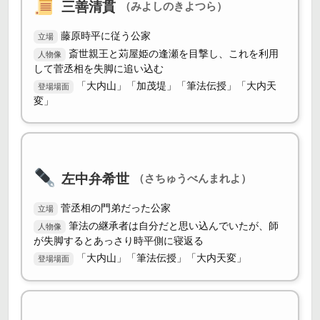
三善清貫
（みよしのきよつら）
藤原時平に従う公家
立場
斎世親王と苅屋姫の逢瀬を目撃し、これを利用
人物像
して菅丞相を失脚に追い込む
「大内山」「加茂堤」「筆法伝授」「大内天
登場場面
変」
左中弁希世
（さちゅうべんまれよ）
菅丞相の門弟だった公家
立場
筆法の継承者は自分だと思い込んでいたが、師
人物像
が失脚するとあっさり時平側に寝返る
「大内山」「筆法伝授」「大内天変」
登場場面