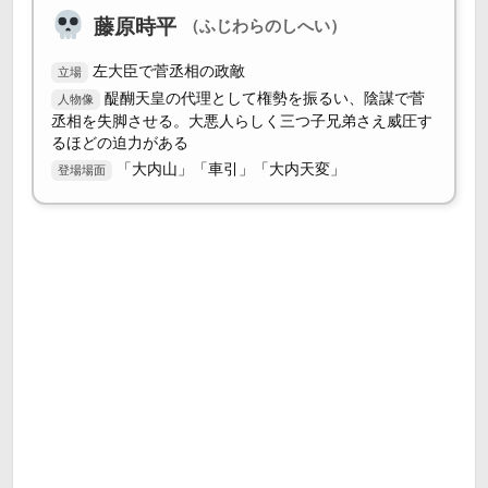
藤原時平
（ふじわらのしへい）
左大臣で菅丞相の政敵
立場
醍醐天皇の代理として権勢を振るい、陰謀で菅
人物像
丞相を失脚させる。大悪人らしく三つ子兄弟さえ威圧す
るほどの迫力がある
「大内山」「車引」「大内天変」
登場場面