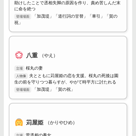
助けしたことで丞相失脚の原因を作り、責め苦しんだ末
に命を絶つ
「加茂堤」「道行詞の甘替」「車引」「賀の
登場場面
祝」
八重
（やえ）
桜丸の妻
立場
夫とともに苅屋姫の恋を支援。桜丸の死後は園
人物像
生の前を守りつつ暮らすが、やがて時平方に討たれる
「加茂堤」「賀の祝」
登場場面
苅屋姫
（かりやひめ）
菅丞相の養女
立場