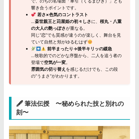
で、のちの名場面「車引（くるまびき）」とも
響き合うポイントです。
若さ×色気のコントラスト
…
斎世親王と苅屋姫の初々しさ
に、
桜丸・八重
の大人の艶っぽさ
が重なる。
同じ“恋”でも質感が違うのが楽しく、舞台を見
ていて自然と頬がゆるむはず
前半まったり→後半キリッの緩急
…牧歌的でのどかな序盤から、二人を追う者の
登場で
空気が一変
。
雰囲気の切り替え
を感じるだけでも、この段
の“うまさ”がわかります。
🖋 筆法伝授 〜秘められた技と別れの
刻〜