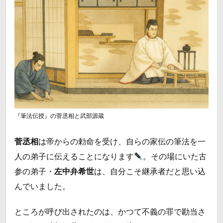
『筆法伝授』の菅丞相と武部源蔵
菅丞相
は帝からの勅命を受け、自らの家伝の筆法を一
人の弟子に伝えることになります
。その場にいた古
参の弟子・
左中弁希世
は、自分こそ継承者だと思い込
んでいました。
ところが呼び出されたのは、かつて不義の罪で勘当さ