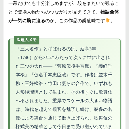
一幕だけでも十分楽しめますが、段をまたいで観るこ
とで登場人物たちのつながりが見えてきて、
物語全体
が一気に胸に迫る
のが、この作品の醍醐味です
。
「三大名作」と呼ばれるのは、延享3年
（1746）から3年にわたって次々に世に出され
た三つの大作――『菅原伝授手習鑑』『義経千
本桜』『仮名手本忠臣蔵』です。作者は並木千
柳・三好松洛・竹田出雲らの合作で、いずれも
人形浄瑠璃として生まれ、その後すぐに歌舞伎
へ移されました。重厚でスケールの大きい物語
は、時代を超えて観客を魅了し続け、幾多の名
優による舞台を通じて磨き上げられ、歌舞伎の
様式美の精華として今日まで受け継がれていま