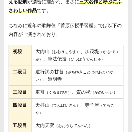
える悲劇
が濃密に描かれ、まさに
三大名作と呼ぶにふ
さわしい作品
です。
ちなみに近年の歌舞伎『菅原伝授手習鑑』では以下の
内容が上演されており、
初段
大内山
、加茂堤
（おおうちやま）
（かもづつ
、筆法伝授
み）
（ひっぽうでんじゅ）
二段目
道行詞の甘替
（みちゆきことばのあまいか
、道明寺
い）
三段目
車引
、賀の祝
（くるまびき）
（がのいわい）
四段目
天拝山
、寺子屋
（てんぱいざん）
（てらこ
や）
五段目
大内天変
（おおうちてんぺん）