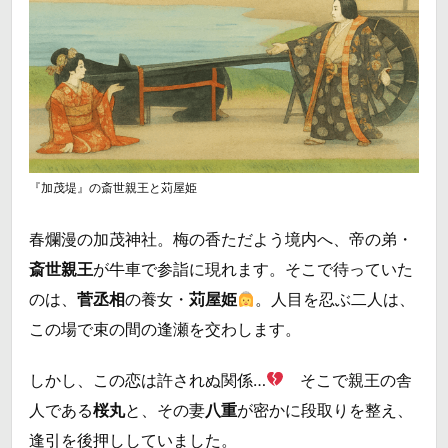
『加茂堤』の斎世親王と苅屋姫
春爛漫の加茂神社。梅の香ただよう境内へ、帝の弟・
斎世親王
が牛車で参詣に現れます。そこで待っていた
のは、
菅丞相
の養女・
苅屋姫
。人目を忍ぶ二人は、
この場で束の間の逢瀬を交わします。
しかし、この恋は許されぬ関係…
そこで親王の舎
人である
桜丸
と、その妻
八重
が密かに段取りを整え、
逢引を後押ししていました。