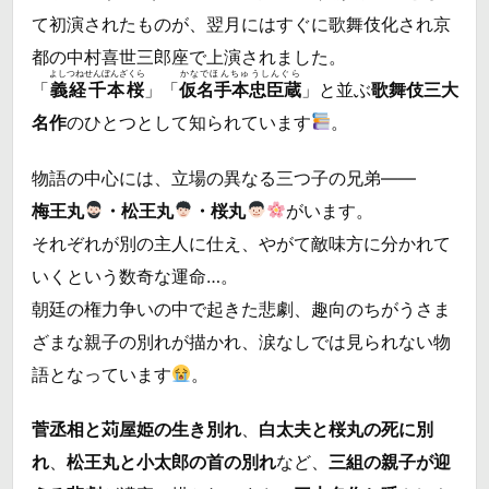
て初演されたものが、翌月にはすぐに歌舞伎化され京
都の中村喜世三郎座で上演されました。
よしつねせんぼんざくら
かなでほんちゅうしんぐら
「
義経千本桜
」「
仮名手本忠臣蔵
」と並ぶ
歌舞伎三大
名作
のひとつとして知られています
。
物語の中心には、立場の異なる三つ子の兄弟――
梅王丸
・松王丸
・桜丸
がいます。
それぞれが別の主人に仕え、やがて敵味方に分かれて
いくという数奇な運命…。
朝廷の権力争いの中で起きた悲劇、趣向のちがうさま
ざまな親子の別れが描かれ、涙なしでは見られない物
語となっています
。
菅丞相と苅屋姫の生き別れ
、
白太夫と桜丸の死に別
れ
、
松王丸と小太郎の首の別れ
など、
三組の親子が迎