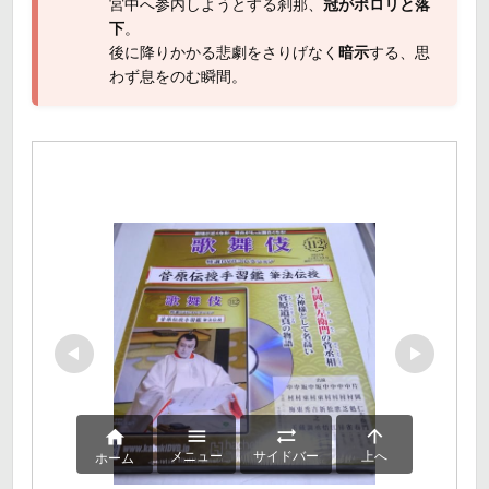
宮中へ参内しようとする刹那、
冠がポロリと落
下
。
後に降りかかる悲劇をさりげなく
暗示
する、思
わず息をのむ瞬間。




メニュー
サイドバー
上へ
ホーム