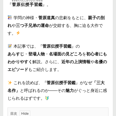
すがわらでんじゅてならいかがみ
『
菅原伝授手習鑑
』。
学問の神様・
菅原道真
の悲劇をもとに、
親子の別
れ
や
三つ子兄弟の運命
が交錯する、胸に迫る大作で
す。
本記事では、『
菅原伝授手習鑑
』の
あらすじ
・
登場人物
・
名場面の見どころ
を
初心者にも
わかりやすく
解説。さらに、
近年の上演情報
や
名優の
エピソード
もご紹介します。
これを読めば、『
菅原伝授手習鑑
』がなぜ
「三大
名作」
と呼ばれるのか――その
魅力
がぐっと身近に感
じられるはずです。
目次