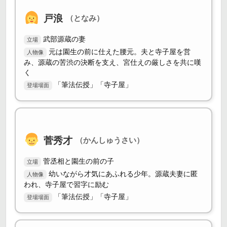
戸浪
（となみ）
武部源蔵の妻
立場
元は園生の前に仕えた腰元。夫と寺子屋を営
人物像
み、源蔵の苦渋の決断を支え、宮仕えの厳しさを共に嘆
く
「筆法伝授」「寺子屋」
登場場面
菅秀才
（かんしゅうさい）
菅丞相と園生の前の子
立場
幼いながら才気にあふれる少年。源蔵夫妻に匿
人物像
われ、寺子屋で習字に励む
「筆法伝授」「寺子屋」
登場場面