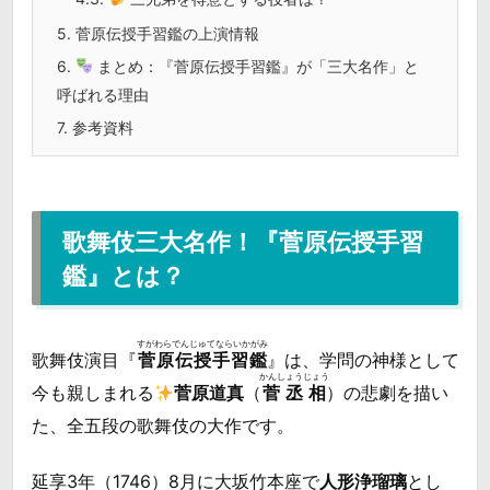
5.
菅原伝授手習鑑の上演情報
6.
まとめ：『菅原伝授手習鑑』が「三大名作」と
呼ばれる理由
7.
参考資料
歌舞伎三大名作！『菅原伝授手習
鑑』とは？
すがわらでんじゅてならいかがみ
歌舞伎演目『
菅原伝授手習鑑
』は、学問の神様として
かんしょうじょう
今も親しまれる
菅原道真
（
菅丞相
）の悲劇を描い
た、全五段の歌舞伎の大作です。
延享3年（1746）8月に大坂竹本座で
人形浄瑠璃
とし