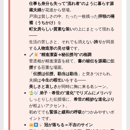
仕事も身分も失って“流れ者”のように暮らす源
蔵夫婦
が花道から登場。
戸浪は貧しさの中、たった一枚残った
拝領の裲
襠（うちかけ）
を
町女房らしい質素な装い
の上にまとって現れる
――
生活の苦しさと、それでも消えない
誇り
が同居
する
人物造形の見せ場
です。
“精進潔斎→秘伝授与”の格調
菅丞相が精進潔斎を経て、
書の秘伝を源蔵に伝
授
する荘重な場面。
「
伝授は伝授、勘当は勘当
」と突きつけられ、
夫婦は
今生の暇乞い
をする――
美しさと哀しさ
が同時に胸に来る名シーン。
弟子・希世の“道化”でリズムにメリハリ
しっとりした伝授場に、
希世の軽妙な道化ぶり
が程よいアクセント。
初めてでも
緊張と緩和の呼吸
がつかみやすいポ
イントです。
冠が落ちる＝不吉のサイン