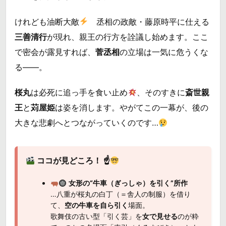
けれども油断大敵
丞相の政敵・藤原時平に仕える
三善清行
が現れ、親王の行方を詮議し始めます。ここ
で密会が露見すれば、
菅丞相
の立場は一気に危うくな
る――。
桜丸
は必死に追っ手を食い止め
、そのすきに
斎世親
王
と
苅屋姫
は姿を消します。やがてこの一幕が、後の
大きな悲劇へとつながっていくのです…
ココが見どころ！ ☝
女形の“牛車（ぎっしゃ）を引く”所作
…八重が桜丸の白丁（＝舎人の制服）を借り
て、
空の牛車を自ら引く
場面。
歌舞伎の古い型「引く芸」を
女で見せる
のが粋