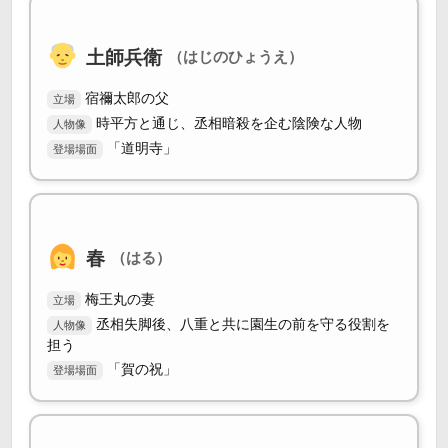
土師兵衛
（はじのひょうえ）
宿禰太郎の父
立場
時平方と通じ、丞相暗殺を企む陰険な人物
人物像
「道明寺」
登場場面
春
（はる）
梅王丸の妻
立場
丞相失脚後、八重と共に園生の前を守る役割を
人物像
担う
「賀の祝」
登場場面