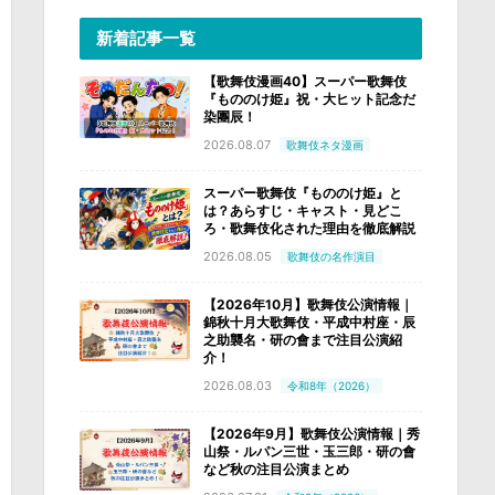
新着記事一覧
【歌舞伎漫画40】スーパー歌舞伎
『もののけ姫』祝・大ヒット記念だ
染團辰！
2026.08.07
歌舞伎ネタ漫画
スーパー歌舞伎『もののけ姫』と
は？あらすじ・キャスト・見どこ
ろ・歌舞伎化された理由を徹底解説
2026.08.05
歌舞伎の名作演目
【2026年10月】歌舞伎公演情報｜
錦秋十月大歌舞伎・平成中村座・辰
之助襲名・研の會まで注目公演紹
介！
2026.08.03
令和8年（2026）
【2026年9月】歌舞伎公演情報｜秀
山祭・ルパン三世・玉三郎・研の會
など秋の注目公演まとめ