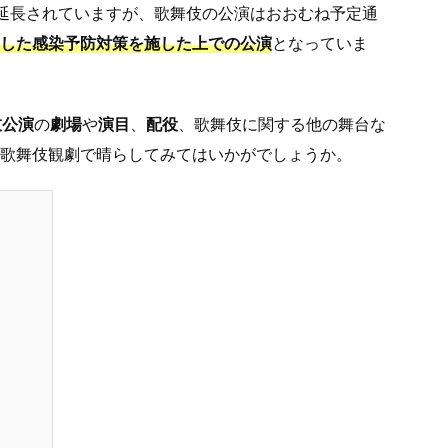
延長されていますが、歌舞伎の公演はおおむね予定通
した感染予防対策を施した上での公演
となっていま
伎公演
の
劇場
や
演目
、
配役
、歌舞伎に関する他の舞台な
歌舞伎観劇で晴らしてみてはいかがでしょうか。