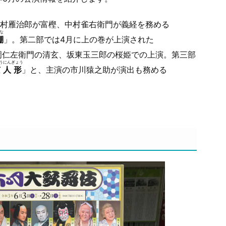
村雁治郎が富樫、中村雀右衛門が義経を務める
な
棚
」。第二部では4月に上の巻が上演された
岡仁左衛門の清玄、坂東玉三郎の桜姫での上演。第三部
うにんぎょう
京人形
」と、主演の市川猿之助が演出も務める