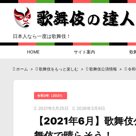
日本人なら一度は歌舞伎！
HOME
サイト案内
歌

ホーム
>

歌舞伎をもっと楽しむ
>

歌舞伎公演情報
>

令和
令和3年（2021）

2021年5月25日

2026年3月9日
【2021年6月】歌舞
舞伎で晴らそう！