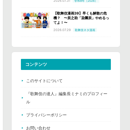
2026.07.31
令和8年（2026）
【歌舞伎漫画39】早くも解散の危
機？ 〜辰之助「染團辰」やめるっ
てよ！〜
2026.07.29
歌舞伎ネタ漫画
コンテンツ
このサイトについて
『歌舞伎の達人』編集長ミナミのプロフィー
ル
プライバシーポリシー
お問い合わせ