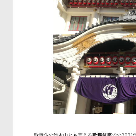
歌舞伎の総本山とも言える
歌舞伎座
での202