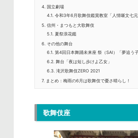
4.
国立劇場
4.1.
令和3年6月歌舞伎鑑賞教室「人情噺文七
5.
信州・まつもと大歌舞伎
5.1.
夏祭浪花鑑
6.
その他の舞台
6.1.
第4回日本舞踊未来座 祭（SAI）「夢追う
6.2.
舞台「夜は短し歩けよ乙女」
6.3.
滝沢歌舞伎ZERO 2021
7.
まとめ：梅雨の6月は歌舞伎で憂さ晴らし！
歌舞伎座