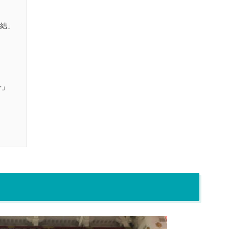
元結」
子」