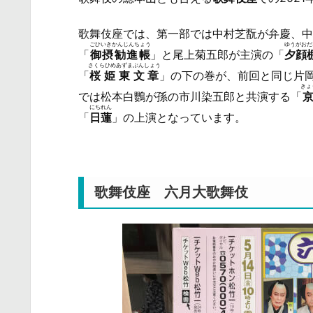
歌舞伎座では、第一部では中村芝翫が弁慶、中
ごひいきかんじんちょう
ゆうがおだ
「
御摂勧進帳
」と尾上菊五郎が主演の「
夕顔
さくらひめあずまぶんしょう
「
桜姫東文章
」の下の巻が、前回と同じ片
きょ
では松本白鸚が孫の市川染五郎と共演する「
にちれん
「
日蓮
」の上演となっています。
歌舞伎座 六月大歌舞伎