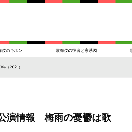
舞伎のキホン
歌舞伎の役者と家系図
3年（2021）
伎公演情報 梅雨の憂鬱は歌