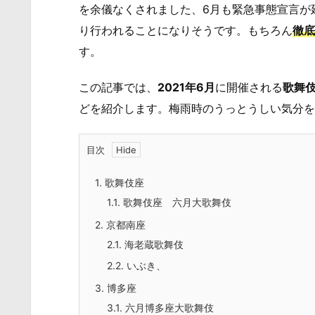
を余儀なくされました、6月も緊急事態宣言が
り行われることになりそうです。もちろん
徹底
す。
この記事では、
2021年6月
に開催される
歌舞
どを紹介します。梅雨時のうっとうしい気分を
目次
1.
歌舞伎座
1.1.
歌舞伎座 六月大歌舞伎
2.
京都南座
2.1.
海老蔵歌舞伎
2.2.
いぶき、
3.
博多座
3.1.
六月博多座大歌舞伎