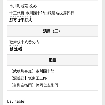
市川海老蔵 改め
十三代目 市川團十郎白猿襲名披露興行
かおよせてうちしき
顔寄せ手打式
演目（三）
歌舞伎十八番の内
かんじんちょう
勧進帳
配役
【武蔵坊弁慶】市川團十郎
【源義経】坂東玉三郎
【富樫左衛門】片岡仁左衛門
[/su_table]