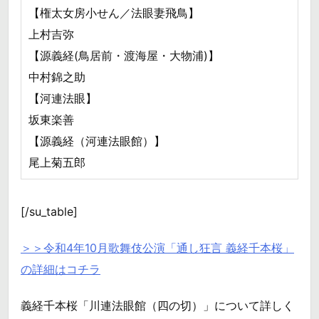
【権太女房小せん／法眼妻飛鳥】
上村吉弥
【源義経(鳥居前・渡海屋・大物浦)】
中村錦之助
【河連法眼】
坂東楽善
【源義経（河連法眼館）】
尾上菊五郎
[/su_table]
＞＞令和4年10月歌舞伎公演「通し狂言 義経千本桜」
の詳細はコチラ
義経千本桜「川連法眼館（四の切）」について詳しく