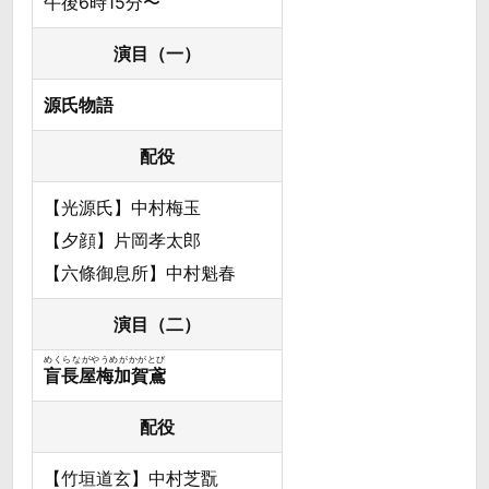
午後6時15分〜
演目（一）
源氏物語
配役
【光源氏】中村梅玉
【夕顔】片岡孝太郎
【六條御息所】中村魁春
演目（二）
めくらながやうめがかがとび
盲長屋梅加賀鳶
配役
【竹垣道玄】中村芝翫