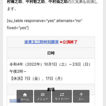
村橋之助
、
中村歌之助
、
中村福之助
の三兄弟も出演し
ます。
[su_table responsive="yes" alternate="no"
fixed="yes"]
坂東玉三郎特別講演
※公演終了
日時
令和4年（2022年）10月1日（土）～23日（日）
午後2時～
【休演】7日（金）、17日（月）
劇場




メニュー
サイドバー
上へ
ホーム
御園座