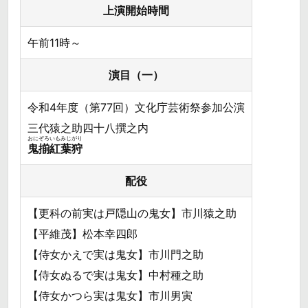
上演開始時間
午前11時～
演目（一）
令和4年度（第77回）文化庁芸術祭参加公演
三代猿之助四十八撰之内
おにぞろいもみじがり
鬼揃紅葉狩
配役
【更科の前実は戸隠山の鬼女】市川猿之助
【平維茂】松本幸四郎
【侍女かえで実は鬼女】市川門之助
【侍女ぬるで実は鬼女】中村種之助
【侍女かつら実は鬼女】市川男寅