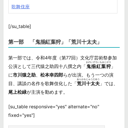
歌舞伎座
[/su_table]
第一部 「鬼揃紅葉狩」「荒川十太夫」
第一部では、令和4年度（第77回）文化庁芸術祭参加
おのいぞろいもみじがり
公演として三代猿之助四十八撰之内「
鬼揃紅葉狩
」
に
市川猿之助
、
松本幸四郎
らが出演。もう一つの演
あらかわじゅうだゆう
目、講談の名作を歌舞伎化した「
荒川十太夫
」では、
尾上松緑
が主演を勤めます。
[su_table responsive="yes" alternate="no"
fixed="yes"]