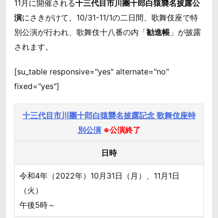
11月に開催される
十三代目市川團十郎白猿襲名披露公
演
にさきがけて、10/31-11/1の二日間、歌舞伎座で特
別公演が行われ、歌舞伎十八番の内「
勧進帳
」が披露
されます。
[su_table responsive="yes" alternate="no"
fixed="yes"]
十三代目市川團十郎白猿襲名披露記念 歌舞伎座特
別公演
※公演終了
日時
令和4年（2022年）10月31日（月）、11月1日
（火）
午後5時～