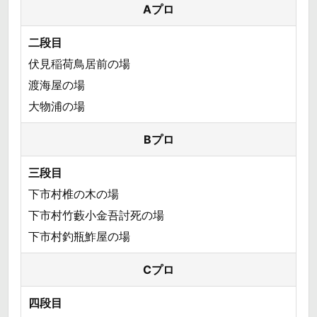
Aプロ
二段目
伏見稲荷鳥居前の場
渡海屋の場
大物浦の場
Bプロ
三段目
下市村椎の木の場
下市村竹藪小金吾討死の場
下市村釣瓶鮓屋の場
Cプロ
四段目