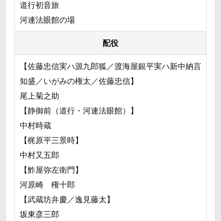
道行初音旅
河連法眼館の場
配役
【佐藤忠信実ハ源九郎狐／渡海屋銀平実ハ新中納言
知盛／いがみの権太／佐藤忠信】
尾上菊之助
【静御前（道行・河連法眼館）】
中村時蔵
【梶原平三景時】
中村又五郎
【鮓屋弥左衛門】
河原崎 権十郎
【武蔵坊弁慶／逸見藤太】
坂東彦三郎