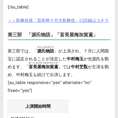
[/su_table]
＞＞歌舞伎座「芸術祭十月大歌舞伎」の詳細はコチラ
第三部 「源氏物語」「盲長屋梅加賀鳶」
げんじものがたり
第三部では、「
源氏物語
」が上演され、７月に人間国
宝に認定されることが決定した
中村梅玉
が光源氏を勤
めくらながやうめがかがとび
めます。「
盲長屋梅加賀鳶
」では
中村芝翫
が主演を勤
め、中村梅玉も続けて出演します。
[su_table responsive="yes" alternate="no"
fixed="yes"]
上演開始時間