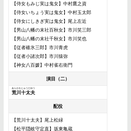
【侍女もみじ実は鬼女】中村鷹之資
【侍女いちょう実は鬼女】中村玉太郎
【侍女にしきぎ実は鬼女】尾上左近
【男山八幡の末社百秋女】市川笑三郎
【男山八幡の末社千秋女】市川笑也
【従者碓氷三郎】市川青虎
【従者小諸次郎】市川猿弥
【神女八百媛】中村雀右衛門
演目（二）
あらかわじゅうだゆう
荒川十太夫
配役
【荒川十太夫】尾上松緑
【松平隠岐守定直】坂東亀蔵