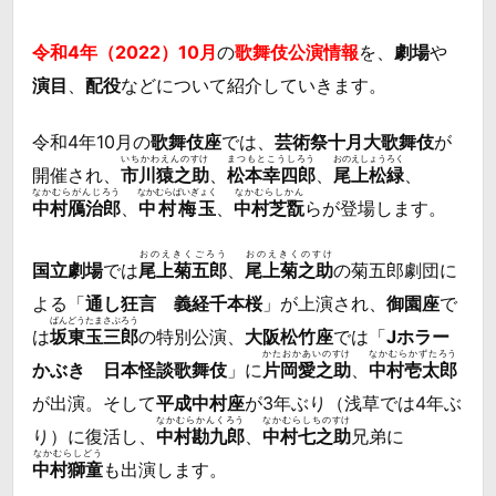
令和4年（2022）10月
の
歌舞伎公演情報
を、
劇場
や
演目
、
配役
などについて紹介していきます。
令和4年10月の
歌舞伎座
では、
芸術祭十月大歌舞伎
が
いちかわえんのすけ
まつもとこうしろう
おのえしょうろく
開催され、
市川猿之助
、
松本幸四郎
、
尾上松緑
、
なかむらがんじろう
なかむらばいぎょく
なかむらしかん
中村鴈治郎
、
中村梅玉
、
中村芝翫
らが登場します。
おのえきくごろう
おのえきくのすけ
国立劇場
では
尾上菊五郎
、
尾上菊之助
の菊五郎劇団に
よる「
通し狂言 義経千本桜
」が上演され、
御園座
で
ばんどうたまさぶろう
は
坂東玉三郎
の特別公演、
大阪松竹座
では「
Jホラー
かたおかあいのすけ
なかむらかずたろう
かぶき 日本怪談歌舞伎
」に
片岡愛之助
、
中村壱太郎
が出演。そして
平成中村座
が3年ぶり（浅草では4年ぶ
なかむらかんくろう
なかむらしちのすけ
り）に復活し、
中村勘九郎
、
中村七之助
兄弟に
なかむらしどう
中村獅童
も出演します。