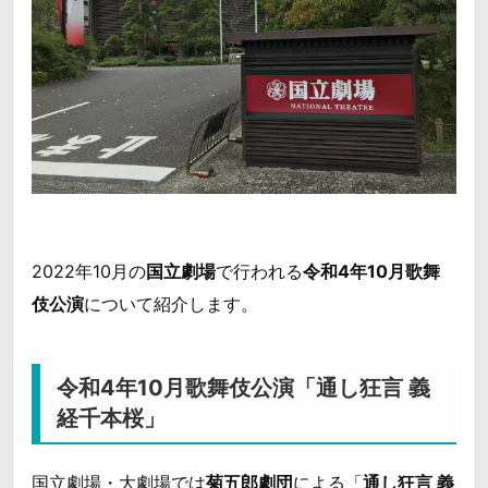
2022年10月の
国立劇場
で行われる
令和4年10月歌舞
伎公演
について紹介します。
令和4年10月歌舞伎公演「通し狂言 義
経千本桜」
国立劇場・大劇場では
菊五郎劇団
による「
通し狂言 義