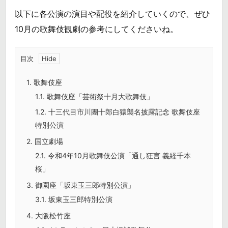
以下に各公演の演目や配役を紹介していくので、ぜひ
10月の歌舞伎観劇の参考にしてくださいね。
目次
1.
歌舞伎座
1.1.
歌舞伎座「芸術祭十月大歌舞伎」
1.2.
十三代目市川團十郎白猿襲名披露記念 歌舞伎座
特別公演
2.
国立劇場
2.1.
令和4年10月歌舞伎公演「通し狂言 義経千本
桜」
3.
御園座「坂東玉三郎特別公演」
3.1.
坂東玉三郎特別公演
4.
大阪松竹座