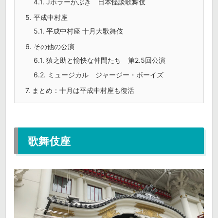
4.1.
Jホラーかぶき 日本怪談歌舞伎
5.
平成中村座
5.1.
平成中村座 十月大歌舞伎
6.
その他の公演
6.1.
猿之助と愉快な仲間たち 第2.5回公演
6.2.
ミュージカル ジャージー・ボーイズ
7.
まとめ：十月は平成中村座も復活
歌舞伎座