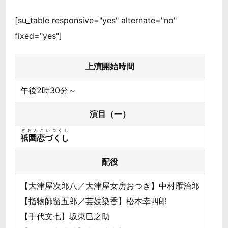
[su_table responsive="yes" alternate="no"
fixed="yes"]
上演開始時間
午後2時30分～
演目（一）
ぎおんこいづくし
祇園恋づくし
配役
【大津屋次郎八／大津屋女房おつぎ】中村雁治郎
【指物師留五郎／芸妓染香】松本幸四郎
【手代文七】坂東巳之助