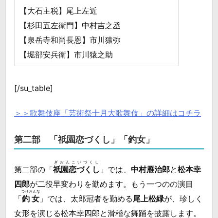
【大石主税】尾上左近
【杉田五左衛門】中村吉之丞
【泉岳寺和尚長恩】市川猿弥
【堀部安兵衛】市川猿之助
[/su_table]
＞＞歌舞伎座「芸術祭十月大歌舞伎」の詳細はコチラ
第二部 「祇園恋づくし」「釣女」
ぎおんこいづくし
第二部の「
祇園恋づくし
」では、
中村雁治郎
と
松本幸
四郎
が二役早変わりを勤めます。もう一つのの演目
つりおんな
「
釣女
」では、太郎冠者を勤める
尾上松緑
が、珍しく
女形を演じる松本幸四郎と滑稽な舞踊を披露します。