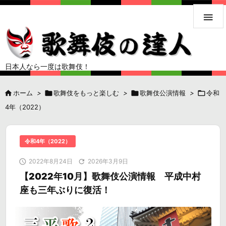

日本人なら一度は歌舞伎！

ホーム
>

歌舞伎をもっと楽しむ
>

歌舞伎公演情報
>

令和
4年（2022）
令和4年（2022）

2022年8月24日

2026年3月9日
【2022年10月】歌舞伎公演情報 平成中村
座も三年ぶりに復活！