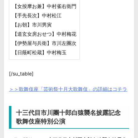
【女按摩お兼】中村雀右衛門
【手先長次】中村松江
【お朝】市川男寅
【道玄女房おせつ】中村梅花
【伊勢屋与兵衛】市川左團次
【日蔭町松蔵】中村梅玉
[/su_table]
＞＞歌舞伎座「芸術祭十月大歌舞伎」の詳細はコチラ
十三代目市川團十郎白猿襲名披露記念
歌舞伎座特別公演