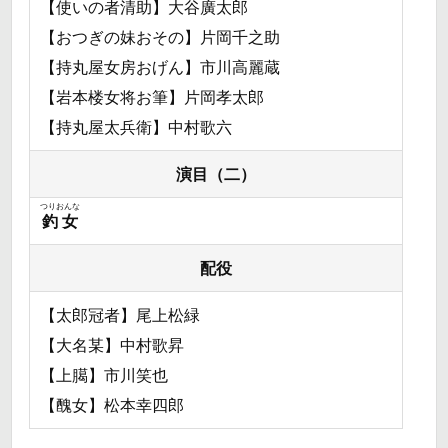
【使いの者清助】大谷廣太郎
【おつぎの妹おその】片岡千之助
【持丸屋女房おげん】市川高麗蔵
【岩本楼女将お筆】片岡孝太郎
【持丸屋太兵衛】中村歌六
演目（二）
つりおんな
釣女
配役
【太郎冠者】尾上松緑
【大名某】中村歌昇
【上臈】市川笑也
【醜女】松本幸四郎