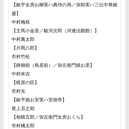
【銀平女房お柳実ハ典侍の局／弥助実ハ三位中将維
盛】
中村梅枝
【主馬小金吾／駿河次郎（河連法眼館）】
中村萬太郎
【片岡八郎】
市村竹松
【静御前（鳥居前）／弥左衛門娘お里】
中村米吉
【梶原の臣】
市村光
【銀平娘お安実ハ安徳帝】
尾上丑之助
【相模五郎／弥左衛門女房おくら】
市村橘太郎