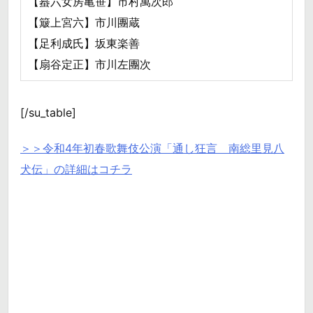
【蟇六女房亀笹】市村萬次郎
【簸上宮六】市川團蔵
【足利成氏】坂東楽善
【扇谷定正】市川左團次
[/su_table]
＞＞令和4年初春歌舞伎公演「通し狂言 南総里見八
犬伝」の詳細はコチラ