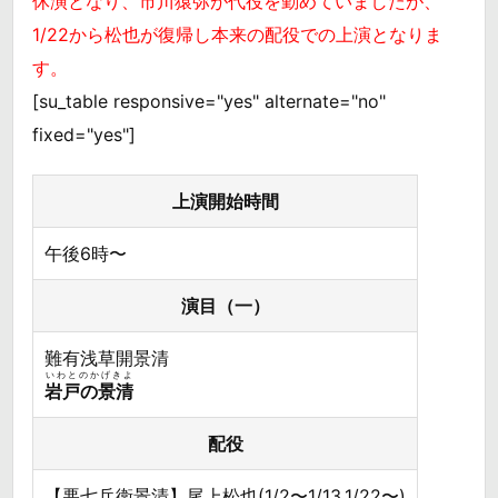
休演となり、市川猿弥が代役を勤めていましたが、
1/22から松也が復帰し本来の配役での上演となりま
す。
[su_table responsive="yes" alternate="no"
fixed="yes"]
上演開始時間
午後6時〜
演目（一）
難有浅草開景清
いわとのかげきよ
岩戸の景清
配役
【悪七兵衛景清】尾上松也(1/2〜1/13,1/22〜)