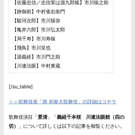
【佐藤忠信／忠信実は源九郎狐】市川猿之助
【静御前】中村雀右衛門
【駿河次郎】市川猿弥
【亀井六郎】市川弘太郎
【局千寿】市川寿猿
【飛鳥】市川笑也
【源義経】市川門之助
【川連法眼】中村東蔵
[/su_table]
＞＞歌舞伎座「壽 初春大歌舞伎」の詳細はコチラ
歌舞伎演目「
景清
」「
義経千本桜 川連法眼館（四の
切）
」について詳しくは以下の記事を御覧ください。