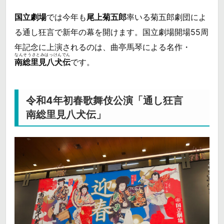
国立劇場
では今年も
尾上菊五郎
率いる菊五郎劇団によ
る通し狂言で新年の幕を開けます。国立劇場開場55周
年記念に上演されるのは、曲亭馬琴による名作・
なんそうさとみはっけんでん
南総里見八犬伝
です。
令和4年初春歌舞伎公演「通し狂言
南総里見八犬伝」