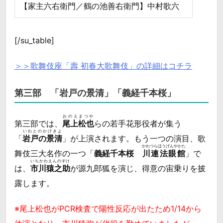
【家主六右衛門／鶴の池善右衛門】中村歌六
[/su_table]
＞＞歌舞伎座「壽 初春大歌舞伎」の詳細はコチラ
第三部 「岩戸の景清」「義経千本桜」
おのえまつや
第三部では、
尾上松也
らの若手花形役者が集う
いわとのかげきよ
「
岩戸の景清
」が上演されます。もう一つの演目、歌
かわつらほうげんやかた
舞伎三大名作の一つ「
義経千本桜
川連法眼館
」で
いちかわえんのすけ
は、
市川猿之助
が源九郎狐を演じ、得意の宙乗りを披
露します。
※尾上松也がPCR検査で陽性反応が出たため1/14から