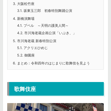
3.
大阪松竹座
3.1.
坂東玉三郎 初春特別舞踊公演
4.
新橋演舞場
4.1.
プペル ～天明の護美人間～
4.2.
市川海老蔵企画公演「いぶき、」
5.
市川海老蔵 新春特別公演
5.1.
アクリエひめじ
5.2.
御園座
6.
まとめ：令和四年のはじまりに歌舞伎を見よう
歌舞伎座