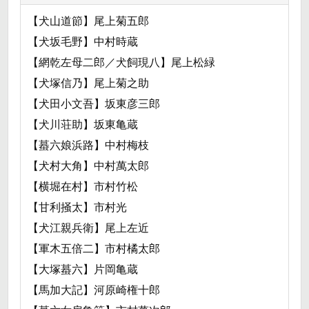
【犬山道節】尾上菊五郎
【犬坂毛野】中村時蔵
【網乾左母二郎／犬飼現八】尾上松緑
【犬塚信乃】尾上菊之助
【犬田小文吾】坂東彦三郎
【犬川荘助】坂東亀蔵
【蟇六娘浜路】中村梅枝
【犬村大角】中村萬太郎
【横堀在村】市村竹松
【甘利掻太】市村光
【犬江親兵衛】尾上左近
【軍木五倍二】市村橘太郎
【大塚蟇六】片岡亀蔵
【馬加大記】河原崎権十郎