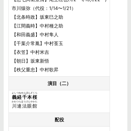
市川猿弥（代役：1/14〜1/21）
【北条時政】坂東巳之助
【江間義時】中村種之助
【和田義盛】中村隼人
【千葉介常胤】中村莟玉
【衣笠】中村米吉
【朝日】坂東新悟
【秩父重忠】中村歌昇
演目（二）
よしつねせんぼんざくら
義経千本桜
かわつらほうげんやかた
川連法眼館
配役