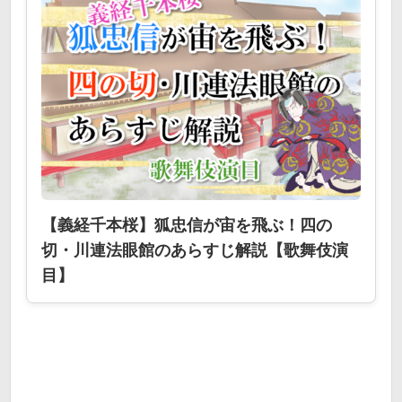
【義経千本桜】狐忠信が宙を飛ぶ！四の
切・川連法眼館のあらすじ解説【歌舞伎演
目】