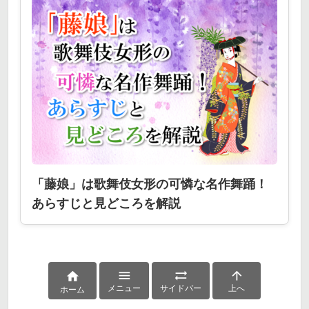
「藤娘」は歌舞伎女形の可憐な名作舞踊！
あらすじと見どころを解説




メニュー
サイドバー
上へ
ホーム