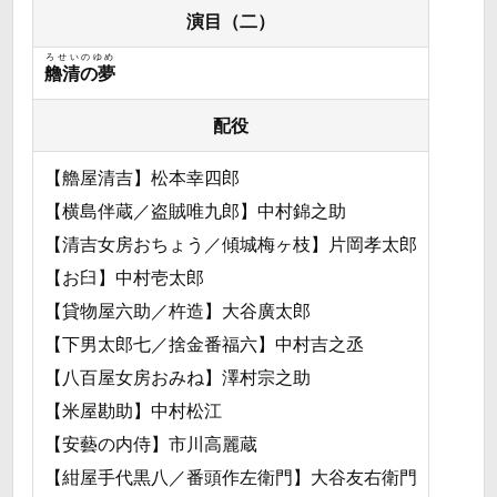
演目（二）
ろせいのゆめ
艪清の夢
配役
【艪屋清吉】松本幸四郎
【横島伴蔵／盗賊唯九郎】中村錦之助
【清吉女房おちょう／傾城梅ヶ枝】片岡孝太郎
【お臼】中村壱太郎
【貸物屋六助／杵造】大谷廣太郎
【下男太郎七／捨金番福六】中村吉之丞
【八百屋女房おみね】澤村宗之助
【米屋勘助】中村松江
【安藝の内侍】市川高麗蔵
【紺屋手代黒八／番頭作左衛門】大谷友右衛門