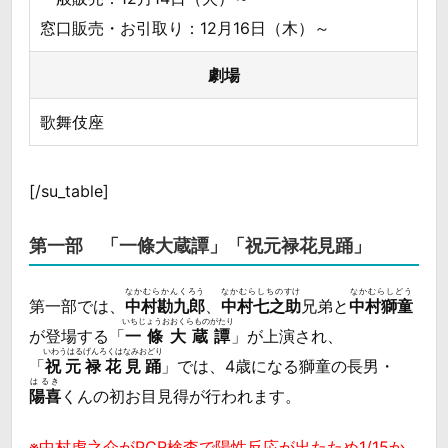
窓口販売・お引取り：12月16日（木）～
劇場
歌舞伎座
[/su_table]
第一部 「一條大蔵譚」「祝元禄花見踊」
なかむらかんくろう
なかむらしちのすけ
なかむらしどう
第一部では、
中村勘九郎
、
中村七之助
兄弟と
中村獅童
いちじょうおおくらものがたり
が登場する「
一條大蔵譚
」が上演され、
いわうはるげんろくはなみおどり
「
祝元禄花見踊
」では、4歳になる獅童の長男・
はるき
陽喜
くんの初お目見得が行われます。
※中村虎之介がPCR検査で陽性反応が出たため1/15か