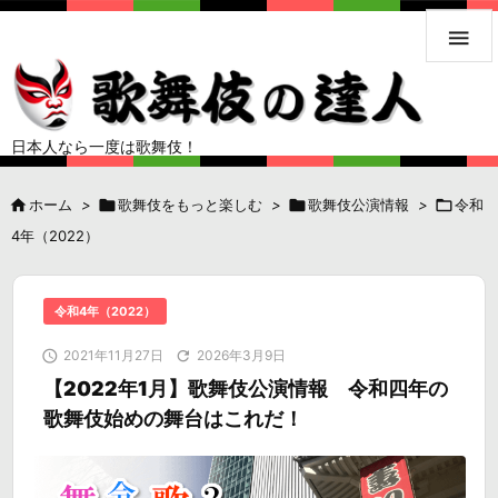

日本人なら一度は歌舞伎！

ホーム
>

歌舞伎をもっと楽しむ
>

歌舞伎公演情報
>

令和
4年（2022）
令和4年（2022）

2021年11月27日

2026年3月9日
【2022年1月】歌舞伎公演情報 令和四年の
歌舞伎始めの舞台はこれだ！