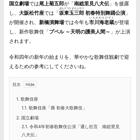
国立劇場
では
尾上菊五郎
が「
南総里見八犬伝
」を披露
ばんどうたまさぶろう
し、
大阪松竹座
では「
坂東玉三郎
初春特別舞踊公演
」
いちかわえびぞう
が開催され、
新橋演舞場
では今年も
市川海老蔵
が登場
し、新作歌舞伎「
プペル ～天明の護美人間～
」が上演
されます。
令和四年の新年の始まりを、華やかな歌舞伎観劇で迎
えるための参考にしてくださいね。
目次
1.
歌舞伎座
1.1.
歌舞伎座「壽 初春大歌舞伎」
2.
国立劇場
2.1.
令和4年初春歌舞伎公演「通し狂言 南総里見
八犬伝」