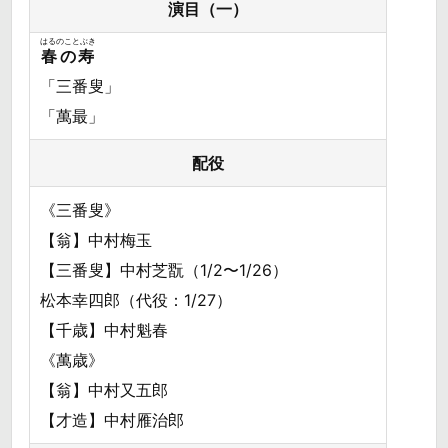
演目（一）
はるのことぶき
春の寿
「三番叟」
「萬最」
配役
《三番叟》
【翁】中村梅玉
【三番叟】中村芝翫（1/2〜1/26）
松本幸四郎（代役：1/27）
【千歳】中村魁春
《萬歳》
【翁】中村又五郎
【才造】中村雁治郎