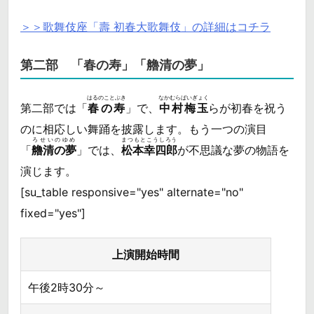
＞＞歌舞伎座「壽 初春大歌舞伎」の詳細はコチラ
第二部 「春の寿」「艪清の夢」
はるのことぶき
なかむらばいぎょく
第二部では「
春の寿
」で、
中村梅玉
らが初春を祝う
のに相応しい舞踊を披露します。もう一つの演目
ろせいのゆめ
まつもとこうしろう
「
艪清の夢
」では、
松本幸四郎
が不思議な夢の物語を
演じます。
[su_table responsive="yes" alternate="no"
fixed="yes"]
上演開始時間
午後2時30分～