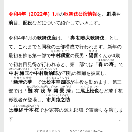
令和4年（2022年）1月
の
歌舞伎公演情報
を、
劇場
や
演目
、
配役
などについて紹介していきます。
令和4年1月の
歌舞伎座
は、「
壽 初春大歌舞伎
」とし
て、これまでと同様の三部構成で行われます。新年の
なかむらしどう
はるき
最初を飾る第一部で
中村獅童
の長男・
陽喜
くんが4歳
はるのことぶき
で初お目見得が行われると、第二部では「
春の寿
」で
なかむらばいぎょく
なかむらがんじろう
中村梅玉
や
中村鴈治郎
が円熟の舞踊を披露し、
ろせいのゆめ
まつもとこうしろう
「
艪清の夢
」では
松本幸四郎
が主役を勤めます。第三
ありがたやはながたつどうあけのかげきよ
おのえまつや
部では「
難有浅草開景清
」に
尾上松也
など若手花
いちかわえんのすけ
形役者が登場し、
市川猿之助
よしつねせんぼんざくら
は
義経千本桜
でお家芸の源九郎狐で宙乗りを演じま
す。
おのえきくごろう
なんそうさとみはっけんでん