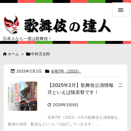

日本人なら一度は歌舞伎！

ホーム
>

中村児太郎

2025年2月2日

令和7年（2025）
【2025年2月】歌舞伎公演情報 二
月といえば猿若祭です！

2026年3月9日
令和7年（2025）2月の歌舞伎公演情報を、
劇場や演目、配役などについて紹介していきます。 ...