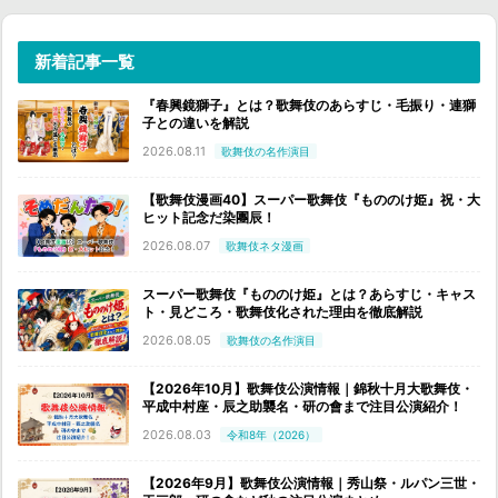
新着記事一覧
『春興鏡獅子』とは？歌舞伎のあらすじ・毛振り・連獅
子との違いを解説
2026.08.11
歌舞伎の名作演目
【歌舞伎漫画40】スーパー歌舞伎『もののけ姫』祝・大
ヒット記念だ染團辰！
2026.08.07
歌舞伎ネタ漫画
スーパー歌舞伎『もののけ姫』とは？あらすじ・キャス
ト・見どころ・歌舞伎化された理由を徹底解説
2026.08.05
歌舞伎の名作演目
【2026年10月】歌舞伎公演情報｜錦秋十月大歌舞伎・
平成中村座・辰之助襲名・研の會まで注目公演紹介！
2026.08.03
令和8年（2026）
【2026年9月】歌舞伎公演情報｜秀山祭・ルパン三世・