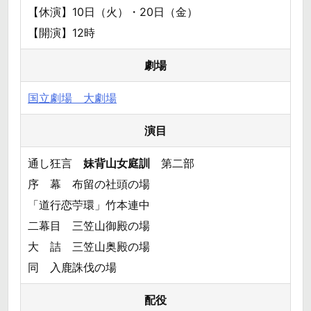
【休演】10日（火）・20日（金）
【開演】12時
劇場
国立劇場 大劇場
演目
通し狂言
妹背山女庭訓
第二部
序 幕 布留の社頭の場
「道行恋苧環」竹本連中
二幕目 三笠山御殿の場
大 詰 三笠山奥殿の場
同 入鹿誅伐の場
配役