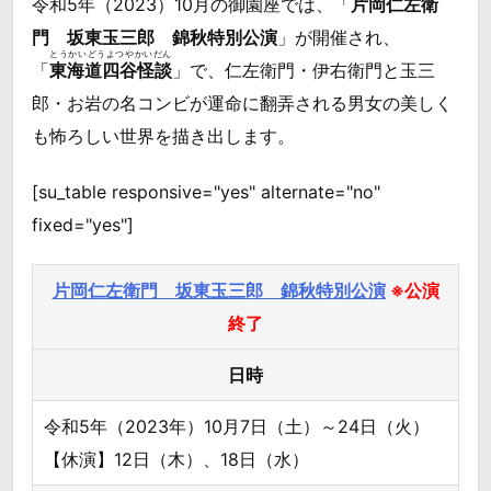
令和5年（2023）10月の御園座では、「
片岡仁左衛
門 坂東玉三郎 錦秋特別公演
」が開催され、
とうかいどうよつやかいだん
「
東海道四谷怪談
」で、仁左衛門・伊右衛門と玉三
郎・お岩の名コンビが運命に翻弄される男女の美しく
も怖ろしい世界を描き出します。
[su_table responsive="yes" alternate="no"
fixed="yes"]
片岡仁左衛門 坂東玉三郎 錦秋特別公演
※公演
終了
日時
令和5年（2023年）10月7日（土）～24日（火）
【休演】12日（木）、18日（水）