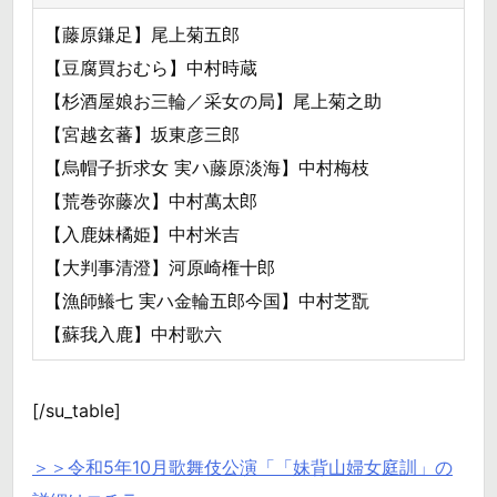
【藤原鎌足】尾上菊五郎
【豆腐買おむら】中村時蔵
【杉酒屋娘お三輪／采女の局】尾上菊之助
【宮越玄蕃】坂東彦三郎
【烏帽子折求女 実ハ藤原淡海】中村梅枝
【荒巻弥藤次】中村萬太郎
【入鹿妹橘姫】中村米吉
【大判事清澄】河原崎権十郎
【漁師鱶七 実ハ金輪五郎今国】中村芝翫
【蘇我入鹿】中村歌六
[/su_table]
＞＞令和5年10月歌舞伎公演「「妹背山婦女庭訓」の