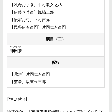
【乳母おまき】中村歌女之丞
【伊藤喜兵衛】嵐橘三郎
【後家お弓】上村吉弥
【民谷伊右衛門】片岡仁左衛門
演目（二）
かんだまつり
神田祭
配役
【鳶頭】片岡仁左衛門
【芸者】坂東玉三郎
[/su_table]
歌舞伎演目「
東海道四谷怪談
」について詳しくは以下