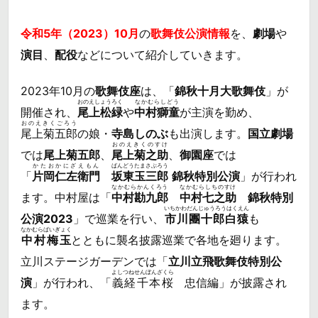
令和5年（2023）10月
の
歌舞伎公演情報
を、
劇場
や
演目
、
配役
などについて紹介していきます。
2023年10月の
歌舞伎座
は、「
錦秋十月大歌舞伎
」が
おのえしょうろく
なかむらしどう
開催され、
尾上松緑
や
中村獅童
が主演を勤め、
おのえきくごろう
尾上菊五郎
の娘・
寺島しのぶ
も出演します。
国立劇場
おのえきくのすけ
では
尾上菊五郎
、
尾上菊之助
、
御園座
では
かたおかにざえもん
ばんどうたまさぶろう
「
片岡仁左衛門
坂東玉三郎
錦秋特別公演
」が行われ
なかむらかんくろう
なかむらしちのすけ
ます。中村屋は「
中村勘九郎
中村七之助
錦秋特別
いちかわだんじゅうろうはくえん
公演2023
」で巡業を行い、
市川團十郎白猿
も
なかむらばいぎょく
中村梅玉
とともに襲名披露巡業で各地を廻ります。
立川ステージガーデンでは「
立川立飛歌舞伎特別公
よしつねせんぼんざくら
演
」が行われ、「
義経千本桜
忠信編」が披露され
ます。