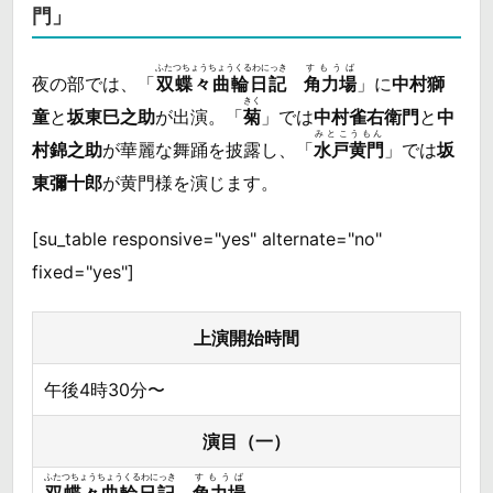
門」
ふたつちょうちょうくるわにっき
すもうば
夜の部では、「
双蝶々曲輪日記
角力場
」に
中村獅
きく
童
と
坂東巳之助
が出演。「
菊
」では
中村雀右衛門
と
中
みとこうもん
村錦之助
が華麗な舞踊を披露し、「
水戸黄門
」では
坂
東彌十郎
が黄門様を演じます。
[su_table responsive="yes" alternate="no"
fixed="yes"]
上演開始時間
午後4時30分〜
演目（一）
ふたつちょうちょうくるわにっき
すもうば
双蝶々曲輪日記
角力場