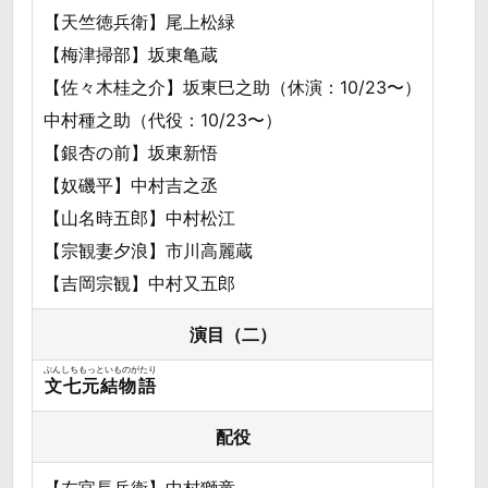
【天竺徳兵衛】尾上松緑
【梅津掃部】坂東亀蔵
【佐々木桂之介】坂東巳之助（休演：10/23〜）
中村種之助（代役：10/23〜）
【銀杏の前】坂東新悟
【奴磯平】中村吉之丞
【山名時五郎】中村松江
【宗観妻夕浪】市川高麗蔵
【吉岡宗観】中村又五郎
演目（二）
ぶんしちもっといものがたり
文七元結物語
配役