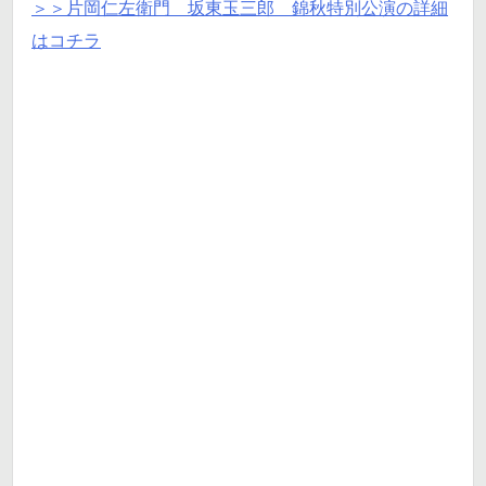
＞＞片岡仁左衛門 坂東玉三郎 錦秋特別公演の詳細
はコチラ