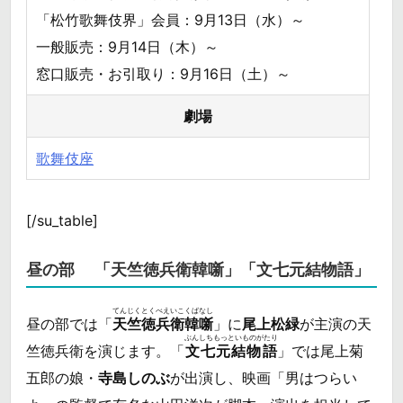
「松竹歌舞伎界」会員：9月13日（水）～
一般販売：9月14日（木）～
窓口販売・お引取り：9月16日（土）～
劇場
歌舞伎座
[/su_table]
昼の部 「天竺徳兵衛韓噺」「文七元結物語」
てんじくとくべえいこくばなし
昼の部では「
天竺徳兵衛韓噺
」に
尾上松緑
が主演の天
ぶんしちもっといものがたり
竺徳兵衛を演じます。「
文七元結物語
」では尾上菊
五郎の娘・
寺島しのぶ
が出演し、映画「男はつらい