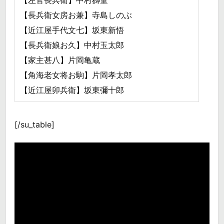
【左官長兵衛】中村獅童
【長兵衛女房お兼】寺島しのぶ
【近江屋手代文七】坂東新悟
【長兵衛娘お久】中村玉太郎
【家主甚八】片岡亀蔵
【角海老女将お駒】片岡孝太郎
【近江屋卯兵衛】坂東彌十郎
[/su_table]