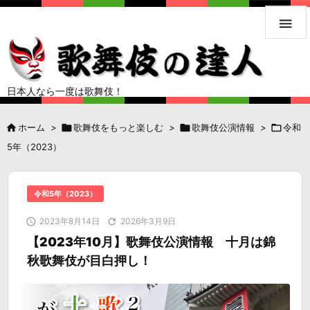

日本人なら一度は歌舞伎！

ホーム
>

歌舞伎をもっと楽しむ
>

歌舞伎公演情報
>

令和
5年（2023）
令和5年（2023）

2023年8月14日

2026年3月9日
【2023年10月】歌舞伎公演情報 十月は錦
秋歌舞伎が目白押し！