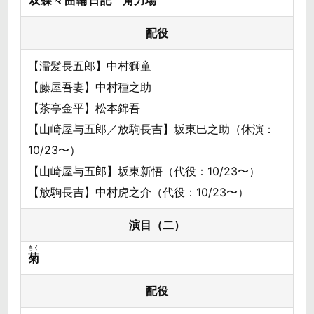
配役
【濡髪長五郎】中村獅童
【藤屋吾妻】中村種之助
【茶亭金平】松本錦吾
【山崎屋与五郎／放駒長吉】坂東巳之助（休演：
10/23〜）
【山崎屋与五郎】坂東新悟（代役：10/23〜）
【放駒長吉】中村虎之介（代役：10/23〜）
演目（二）
きく
菊
配役