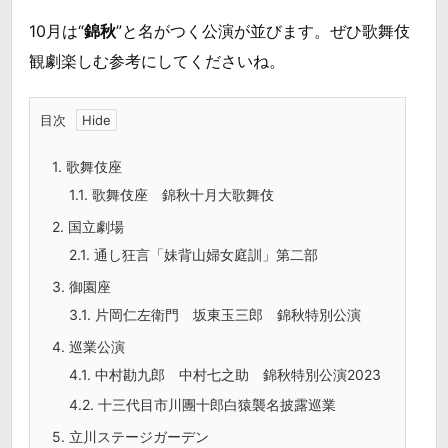
10月は“
錦秋
”と名がつく公演が並びます。ぜひ歌舞伎
観劇楽しむ参考にしてくださいね。
目次
1.
歌舞伎座
1.1.
歌舞伎座 錦秋十月大歌舞伎
2.
国立劇場
2.1.
通し狂言「妹背山婦女庭訓」第二部
3.
御園座
3.1.
片岡仁左衛門 坂東玉三郎 錦秋特別公演
4.
巡業公演
4.1.
中村勘九郎 中村七之助 錦秋特別公演2023
4.2.
十三代目市川團十郎白猿襲名披露巡業
5.
立川ステージガーデン