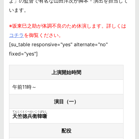
よ」の監督で有名な山田洋次が脚本・演出を担当して
います。
※坂東巳之助が体調不良のため休演します。詳しくは
コチラ
を御覧ください。
[su_table responsive="yes" alternate="no"
fixed="yes"]
上演開始時間
午前11時～
演目（一）
てんじくとくべえいこくばなし
天竺徳兵衛韓噺
配役