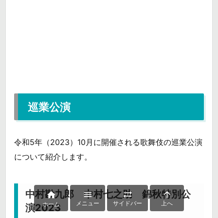
巡業公演
令和5年（2023）10月に開催される歌舞伎の巡業公演
について紹介します。
中村勘九郎 中村七之助 錦秋特別公




メニュー
サイドバー
上へ
ホーム
演2023