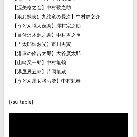
【渥美格之進】中村歌之助
【娘お蝶実は九紋竜の長次】中村虎之介
【うどん職人茂助】澤村宗之助
【目付沢木源之助】中村吉之丞
【吉太郎妹お光】市川男寅
【港屋の伜吉太郎】大谷廣太郎
【山崎又一郎】中村亀鶴
【港屋辰五郎】片岡亀蔵
【うどん屋女将お源】中村魁春
[/su_table]