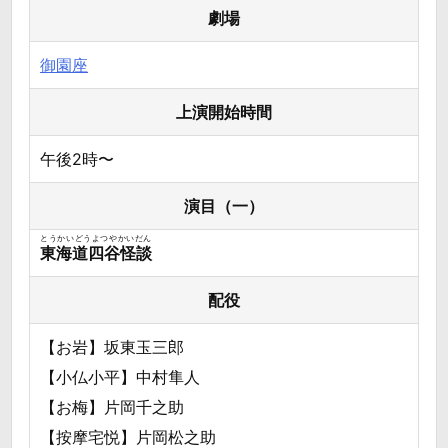
劇場
御園座
上演開始時間
午後2時〜
演目（一）
とうかいどうよつやかいだん
東海道四谷怪談
配役
【お岩】坂東玉三郎
【小仏小平】中村隼人
【お梅】片岡千之助
【按摩宅悦】片岡松之助