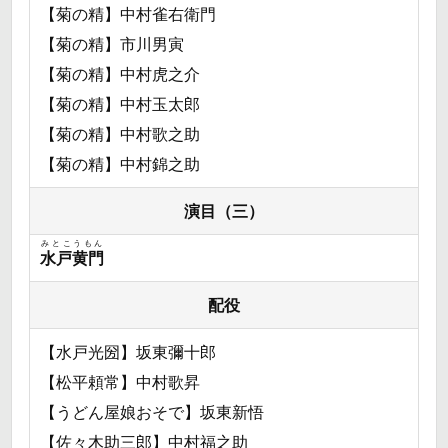
【菊の精】中村雀右衛門
【菊の精】市川男寅
【菊の精】中村虎之介
【菊の精】中村玉太郎
【菊の精】中村歌之助
【菊の精】中村錦之助
演目（三）
みとこうもん
水戸黄門
配役
【水戸光圀】坂東彌十郎
【松平頼常】中村歌昇
【うどん屋娘おそで】坂東新悟
【佐々木助三郎】中村福之助