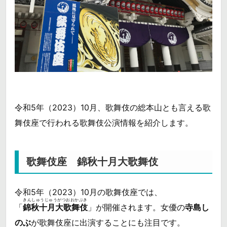
令和5年（2023）10月、歌舞伎の総本山とも言える歌
舞伎座で行われる歌舞伎公演情報を紹介します。
歌舞伎座 錦秋十月大歌舞伎
令和5年（2023）10月の歌舞伎座では、
きんしゅうじゅうがつおおかぶき
「
錦秋十月大歌舞伎
」が開催されます。女優の
寺島し
のぶ
が歌舞伎座に出演することにも注目です。