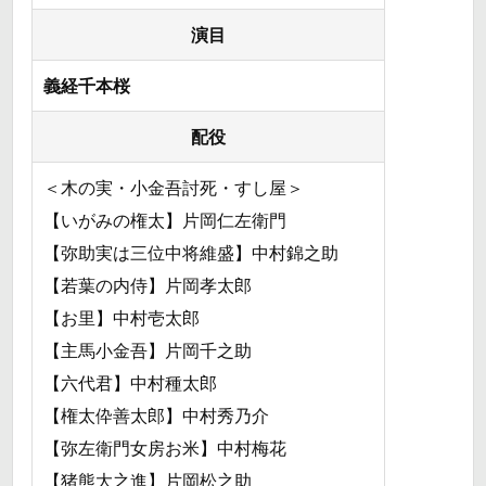
演目
義経千本桜
配役
＜木の実・小金吾討死・すし屋＞
【いがみの権太】片岡仁左衛門
【弥助実は三位中将維盛】中村錦之助
【若葉の内侍】片岡孝太郎
【お里】中村壱太郎
【主馬小金吾】片岡千之助
【六代君】中村種太郎
【権太伜善太郎】中村秀乃介
【弥左衛門女房お米】中村梅花
【猪熊大之進】片岡松之助