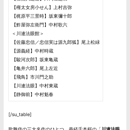
【権太女房小せん】上村吉弥
【梶原平三景時】坂東彌十郎
【鮓屋弥左衛門】中村歌六
＜川連法眼館＞
【佐藤忠信／忠信実は源九郎狐】尾上松緑
【源義経】中村時蔵
【駿河次郎】坂東亀蔵
【亀井六郎】尾上左近
【飛鳥】市川門之助
【川連法眼】中村東蔵
【静御前】中村魁春
[/su_table]
歌舞伎の三大名作のひとつ、義経千本桜の「
川連法眼