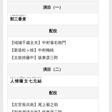
演目（一）
くるわさんばそう
郭三番叟
配役
【傾城千歳太夫】中村雀右衛門
【新造松ヶ枝】中村梅枝
【太鼓持藤中】坂東彦三郎
演目（二）
にんじょうばなしぶんしちもっとい
人情噺文七元結
配役
【左官長兵衛】尾上菊之助