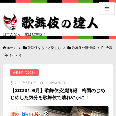

日本人なら一度は歌舞伎！

ホーム
>

歌舞伎をもっと楽しむ
>

歌舞伎公演情報
>

令和
5年（2023）
令和5年（2023）

2023年6月11日

2026年3月9日
【2023年6月】歌舞伎公演情報 梅雨のじめ
じめした気分を歌舞伎で晴れやかに！