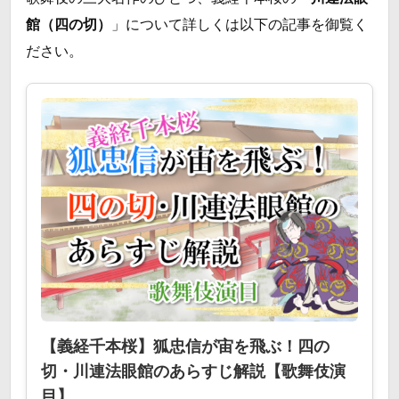
館（四の切）
」について詳しくは以下の記事を御覧く
ださい。
【義経千本桜】狐忠信が宙を飛ぶ！四の
切・川連法眼館のあらすじ解説【歌舞伎演
目】