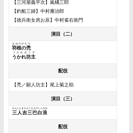
【三河屋義平次】嵐橘三郎
【釣船三婦】中村雁治郎
【徳兵衛女房お辰】中村雀右衛門
演目（二）
はねのかむろ
羽根の禿
うかれぼうず
うかれ坊主
配役
【禿／願人坊主】尾上菊之助
演目（三）
さんにんきちさともえのしらなみ
三人吉三巴白浪
配役