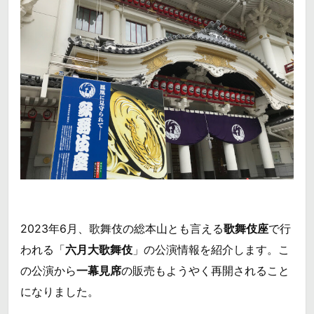
2023年6月、歌舞伎の総本山とも言える
歌舞伎座
で行
われる「
六月大歌舞伎
」の公演情報を紹介します。こ
の公演から
一幕見席
の販売もようやく再開されること
になりました。