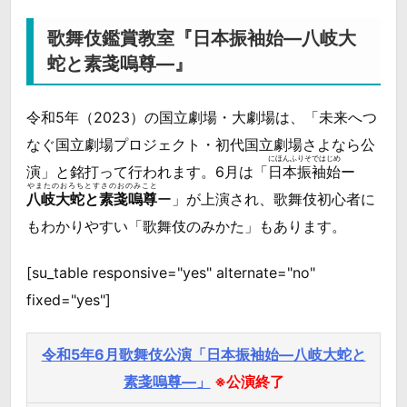
歌舞伎鑑賞教室『日本振袖始―八岐大
蛇と素戔嗚尊―』
令和5年（2023）の国立劇場・大劇場は、「未来へつ
なぐ国立劇場プロジェクト・初代国立劇場さよなら公
にほんふりそではじめ
演」と銘打って行われます。6月は「
日本振袖始
ー
やまたのおろちとすさのおのみこと
八岐大蛇と素戔嗚尊
ー」が上演され、歌舞伎初心者に
もわかりやすい「歌舞伎のみかた」もあります。
[su_table responsive="yes" alternate="no"
fixed="yes"]
令和5年6月歌舞伎公演「日本振袖始―八岐大蛇と
素戔嗚尊―」
※公演終了