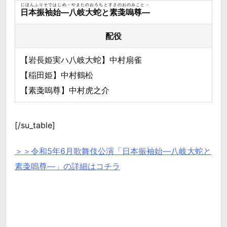
にほんふりそではじめ－やまたのおろちとすさのおのみこと－
日本振袖始―八岐大蛇と素戔嗚尊―
配役
【岩長姫実ハ八岐大蛇】中村扇雀
【稲田姫】中村鶴松
【素戔嗚尊】中村虎之介
[/su_table]
＞＞令和5年6月歌舞伎公演「日本振袖始―八岐大蛇と
素戔嗚尊―」の詳細はコチラ