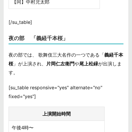
【同】中村児太郎
[/su_table]
夜の部 「義経千本桜」
夜の部では、 歌舞伎三大名作の一つである「
義経千本
桜
」が上演され、
片岡仁左衛門
や
尾上松緑
が出演しま
す。
[su_table responsive="yes" alternate="no"
fixed="yes"]
上演開始時間
午後4時〜