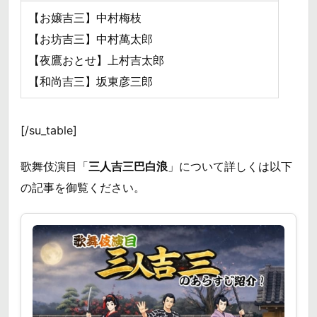
【お嬢吉三】中村梅枝
【お坊吉三】中村萬太郎
【夜鷹おとせ】上村吉太郎
【和尚吉三】坂東彦三郎
[/su_table]
歌舞伎演目「
三人吉三巴白浪
」について詳しくは以下
の記事を御覧ください。