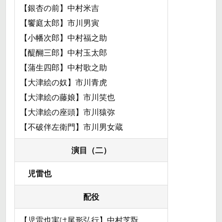
【銀杏の前】中村米吉
【饗庭太郎】市川男寅
【小幡次郎】中村福之助
【醍醐三郎】中村玉太郎
【蒲生四郎】中村歌之助
【大津絵の奴】市川青虎
【大津絵の藤娘】市川笑也
【大津絵の座頭】市川猿弥
【不破伴左衛門】市川男女蔵
演目（二）
児雷也
配役
【児雷也実は尾形弘行】中村芝翫