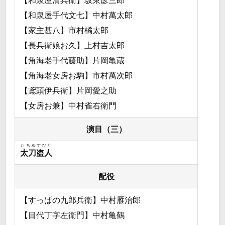
【和泉屋清兵衛】坂東彦三郎
【和泉屋手代文七】中村萬太郎
【家主甚八】市村橘太郎
【長兵衛娘お久】上村吉太郎
【角海老手代藤助】片岡亀蔵
【角海老女房お駒】市村萬次郎
【鳶頭伊兵衛】片岡愛之助
【女房お兼】中村雀右衛門
演目（三）
たちぬすびと
太刀盗人
配役
【すっぱの九郎兵衛】中村雁治郎
【目代丁字左衛門】中村亀鶴