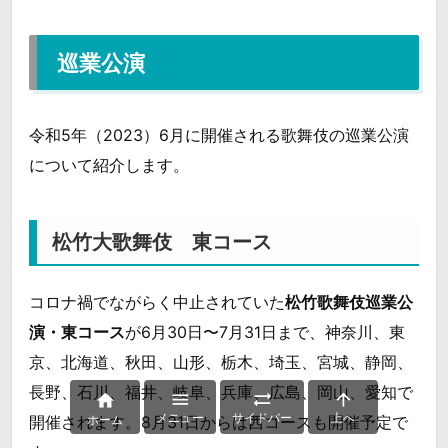
巡業公演
令和5年（2023）6月に開催される歌舞伎の巡業公演
について紹介します。
松竹大歌舞伎 東コース
コロナ禍でながらく中止されていた
松竹歌舞伎巡業公
演・東コース
が6月30日〜7月31日まで、神奈川、東
京、北海道、秋田、山形、栃木、埼玉、宮城、静岡、
長野、石川、福井、岐阜、兵庫、広島、岡山、愛知で




メニュー
サイドバー
上へ
ホーム
開催されます。8月31日からは西コースも開催予定で