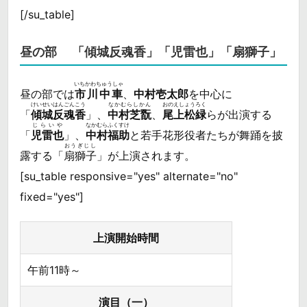
[/su_table]
昼の部 「傾城反魂香」「児雷也」「扇獅子」
いちかわちゅうしゃ
昼の部では
市川中車
、
中村壱太郎
を中心に
けいせいはんごんこう
なかむらしかん
おのえしょうろく
「
傾城反魂香
」、
中村芝翫
、
尾上松緑
らが出演する
じらいや
なかむらふくすけ
「
児雷也
」、
中村福助
と若手花形役者たちが舞踊を披
おうぎじし
露する「
扇獅子
」が上演されます。
[su_table responsive="yes" alternate="no"
fixed="yes"]
上演開始時間
午前11時～
演目（一）