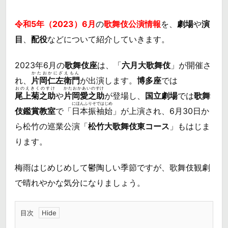
令和5年（2023）6月
の
歌舞伎公演情報
を、
劇場
や
演
目
、
配役
などについて紹介していきます。
2023年6月の
歌舞伎座
は、「
六月大歌舞伎
」が開催さ
かたおかにざえもん
れ、
片岡仁左衛門
が出演します。
博多座
では
おのえきくのすけ
かたおかあいのすけ
尾上菊之助
や
片岡愛之助
が登場し、
国立劇場
では
歌舞
にほんふりそではじめ
伎鑑賞教室
で「
日本振袖始
」が上演され、6月30日か
ら松竹の巡業公演「
松竹大歌舞伎東コース
」もはじま
ります。
梅雨はじめじめして鬱陶しい季節ですが、歌舞伎観劇
で晴れやかな気分になりましょう。
目次