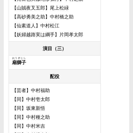
【山賊夜叉五郎】尾上松緑
【高砂勇美之助】中村橋之助
【仙素道人】中村松江
【妖婦越路実は綱手】片岡孝太郎
演目（三）
おうぎじし
扇獅子
配役
【芸者】中村福助
【同】中村壱太郎
【同】坂東新悟
【同】中村種之助
【同】中村米吉