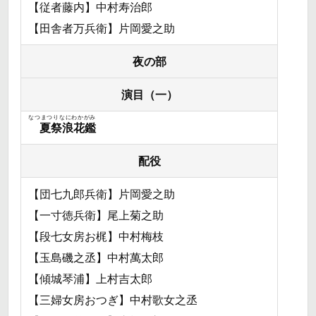
【従者藤内】中村寿治郎
【田舎者万兵衛】片岡愛之助
夜の部
演目（一）
なつまつりなにわかがみ
夏祭浪花鑑
配役
【団七九郎兵衛】片岡愛之助
【一寸徳兵衛】尾上菊之助
【段七女房お梶】中村梅枝
【玉島磯之丞】中村萬太郎
【傾城琴浦】上村吉太郎
【三婦女房おつぎ】中村歌女之丞