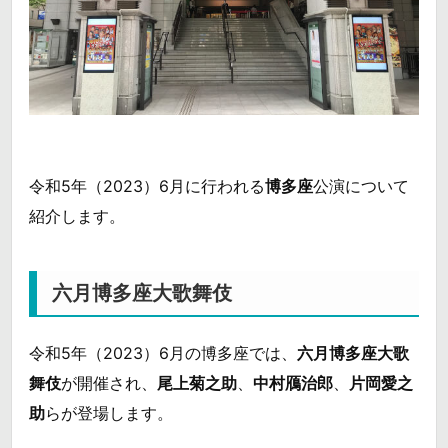
令和5年（2023）6月に行われる
博多座
公演について
紹介します。
六月博多座大歌舞伎
令和5年（2023）6月の博多座では、
六月博多座大歌
舞伎
が開催され、
尾上菊之助
、
中村鴈治郎
、
片岡愛之
助
らが登場します。