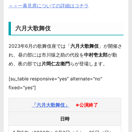
＞＞一幕見席についての詳細はコチラ
六月大歌舞伎
2023年6月の歌舞伎座では「
六月大歌舞伎
」が開催さ
れ、昼の部には市川猿之助の代役を
中村壱太郎
が勤
め、夜の部では
片岡仁左衛門
らが登場します。
[su_table responsive="yes" alternate="no"
fixed="yes"]
「六月大歌舞伎」
※公演終了
日時