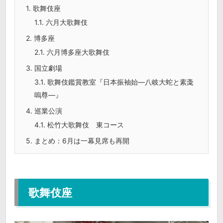
1.
歌舞伎座
1.1.
六月大歌舞伎
2.
博多座
2.1.
六月博多座大歌舞伎
3.
国立劇場
3.1.
歌舞伎鑑賞教室『日本振袖始―八岐大蛇と素戔
嗚尊―』
4.
巡業公演
4.1.
松竹大歌舞伎 東コース
5.
まとめ：6月は一幕見席も再開
歌舞伎座