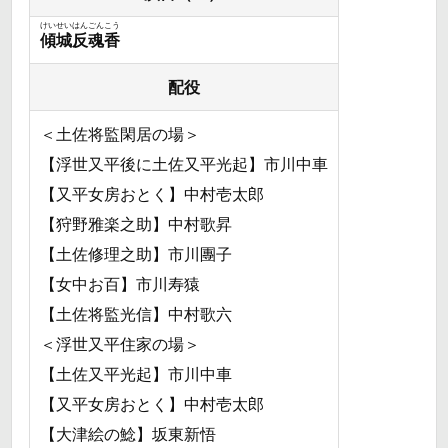
けいせいはんごんこう
傾城反魂香
配役
＜土佐将監閑居の場＞
【浮世又平後に土佐又平光起】市川中車
【又平女房おとく】中村壱太郎
【狩野雅楽之助】中村歌昇
【土佐修理之助】市川團子
【女中お百】市川寿猿
【土佐将監光信】中村歌六
＜浮世又平住家の場＞
【土佐又平光起】市川中車
【又平女房おとく】中村壱太郎
【大津絵の鯰】坂東新悟