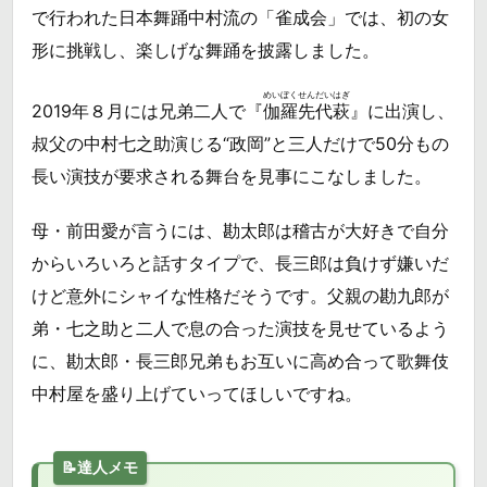
で行われた日本舞踊中村流の「雀成会」では、初の女
形に挑戦し、楽しげな舞踊を披露しました。
めいぼくせんだいはぎ
2019年８月には兄弟二人で『
伽羅先代萩
』に出演し、
叔父の中村七之助演じる“政岡”と三人だけで50分もの
長い演技が要求される舞台を見事にこなしました。
母・前田愛が言うには、勘太郎は稽古が大好きで自分
からいろいろと話すタイプで、長三郎は負けず嫌いだ
けど意外にシャイな性格だそうです。父親の勘九郎が
弟・七之助と二人で息の合った演技を見せているよう
に、勘太郎・長三郎兄弟もお互いに高め合って歌舞伎
中村屋を盛り上げていってほしいですね。