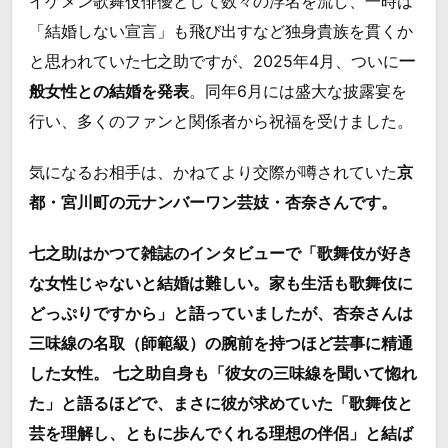
イケメン歌舞伎俳優として数々の浮名を流し、一時は
「結婚しない宣言」も飛び出すなど独身貴族を貫くか
と思われていた七之助ですが、2025年4月、ついに
一
般女性との結婚を発表
。同年6月には盛大な披露宴を
行い、多くのファンと関係者から祝福を受けました。
気になるお相手は、かねてより交際が噂されていた
京
都・宮川町の元ナンバーワン芸妓・杏奈さんです。
七之助はかつて雑誌のインタビューで「
歌舞伎が好き
な女性じゃないと結婚は難しい。家も生活も歌舞伎に
どっぷりですから
」と語っていましたが、杏奈さんは
三味線の名取（師範級）の腕前を持つほど芸事に精通
した女性。 七之助自身も「
彼女の三味線を聞いて惚れ
た
」と語るほどで、まさに彼が求めていた「歌舞伎と
芸を理解し、ともに歩んでくれる理想の伴侶」と結ば