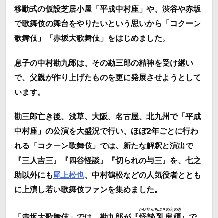
移動式の仮設芝居小屋「
平成中村座
」や、渋谷や赤坂
で歌舞伎の舞台をやりたいという思いから「
コクーン
歌舞伎
」「
赤坂大歌舞伎
」をはじめました。
息子の
中村勘九郎
は、その勘三郎の精神を受け継い
で、父親が作り上げたものを更に発展させようとして
います。
勘三郎亡き後、浅草、大阪、名古屋、北九州で「
平成
中村座
」の公演を大盛況で行い、ほぼ2年ごとに行わ
れる「
コクーン歌舞伎
」では、新たな解釈と演出で
『三人吉三』『四谷怪談』『切られの与三』を、七之
助以外にも
尾上松也
、
中村鶴松
などの人気役者ととも
に上演し若い歌舞伎ファンを集めました。
かいだんちぶさのえのき
「
赤坂大歌舞伎
」では、勘九郎が『
怪談乳房榎
』で