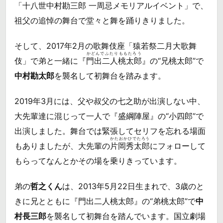
「十八世中村勘三郎 一周忌メモリアルイベント」で、
祖父の追悼の舞台で堂々と舞を踊りきりました。
そして、2017年2月の歌舞伎座「猿若祭二月大歌舞
かどんでふたりももたろう
伎」で弟と一緒に『
門出二人桃太郎
』の“兄桃太郎”で
中村勘太郎
を襲名して初舞台を踏みます。
2019年3月には、父や叔父の七之助が出演しない中、
大先輩達に混じって一人で『盛綱陣屋』の“小四郎”で
出演しました。舞台では緊張してセリフを忘れる場面
かたおかひでたろう
もありましたが、大先輩の
片岡秀太郎
にフォローして
もらってなんとかその場を乗りきっています。
弟の
哲之くん
は、2013年5月22日生まれで、3歳のと
きに兄とともに『門出二人桃太郎』の“弟桃太郎”で
中
村長三郎
を襲名して初舞台を踏んでいます。国立劇場