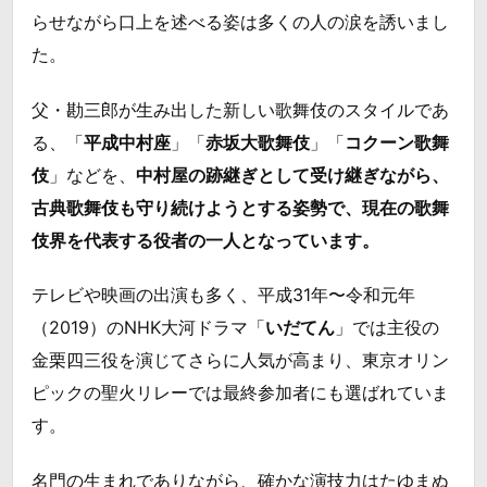
らせながら口上を述べる姿は多くの人の涙を誘いまし
た。
父・勘三郎が生み出した新しい歌舞伎のスタイルであ
る、「
平成中村座
」「
赤坂大歌舞伎
」「
コクーン歌舞
伎
」などを、
中村屋の跡継ぎとして受け継ぎながら、
古典歌舞伎も守り続けようとする姿勢で、現在の歌舞
伎界を代表する役者の一人となっています。
テレビや映画の出演も多く、平成31年〜令和元年
（2019）のNHK大河ドラマ「
いだてん
」では主役の
金栗四三役を演じてさらに人気が高まり、東京オリン
ピックの聖火リレーでは最終参加者にも選ばれていま
す。
名門の生まれでありながら、確かな演技力はたゆまぬ