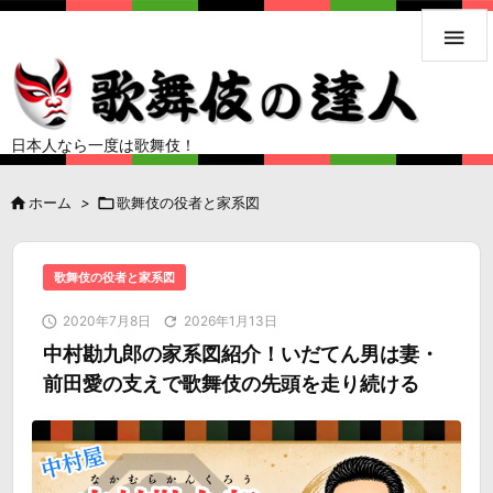

日本人なら一度は歌舞伎！

ホーム
>

歌舞伎の役者と家系図
歌舞伎の役者と家系図

2020年7月8日

2026年1月13日
中村勘九郎の家系図紹介！いだてん男は妻・
前田愛の支えで歌舞伎の先頭を走り続ける