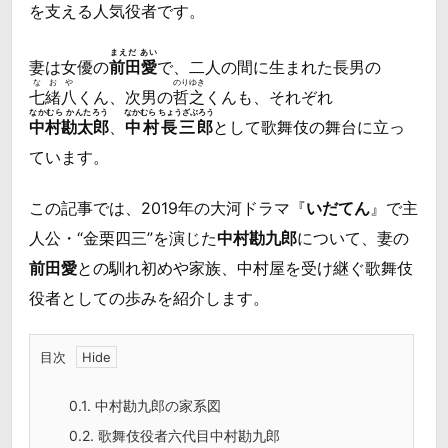
を支える人気役者です。
まえだ あい
妻は女優の
前田愛
で、二人の間に生まれた長男の
なおや
のりゆき
七緒八
くん、次男の
哲之
くんも、それぞれ
なかむら かんたろう
なかむら ちょうざぶろう
中村勘太郎
、
中村長三郎
として歌舞伎の舞台に立っ
ています。
この記事では、2019年の大河ドラマ『
いだてん
』で主
人公・“金栗四三”を演じた
中村勘九郎
について、妻の
前田愛
との馴れ初めや家族、中村屋を受け継ぐ歌舞伎
役者としての歩みを紹介します。
目次
0.1.
中村勘九郎の家系図
0.2.
歌舞伎役者六代目中村勘九郎