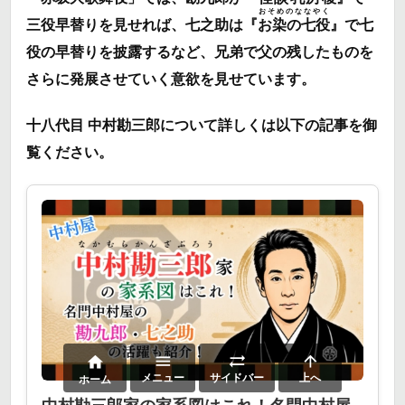
おそめのななやく
三役早替りを見せれば、七之助は『
お染の七役
』で七
役の早替りを披露するなど、兄弟で父の残したものを
さらに発展させていく意欲を見せています。
十八代目 中村勘三郎について詳しくは以下の記事を御
覧ください。




メニュー
サイドバー
上へ
ホーム