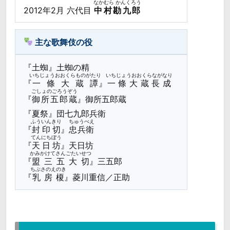
なかむら かんくろう
2012年2月 六代目
中村勘九郎
主な歌舞伎の役
『土蜘』土蜘の精
いちじょうおおくらものがたり
いちじょうおおくらながなり
『
一條大蔵譚
』
一條大蔵長成
ごしょのごろうぞう
『
御所五郎蔵
』御所五郎蔵
『夏祭』団七九郎兵衛
ふういんきり
ちゅうべえ
『
封印切
』
忠兵衛
てんにちぼう
『
天日坊
』天日坊
かみかけてさんごたいせつ
『
盟三五大切
』三五郎
ちぶさのえのき
『
乳房榎
』菱川重信／正助