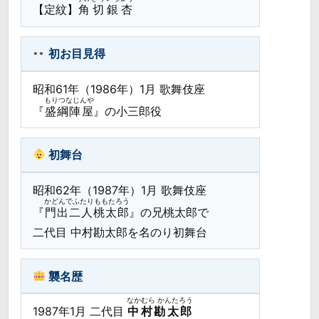
【定紋】
角切銀杏
初お目見得
昭和61年（1986年）1月 歌舞伎座
もりつなじんや
『
盛綱陣屋
』の小三郎役
初舞台
昭和62年（1987年）1月 歌舞伎座
かどんでふたりももたろう
『
門出二人桃太郎
』の兄桃太郎で
二代目 中村勘太郎を名のり初舞台
襲名歴
なかむら かんたろう
1987年1月 二代目
中村勘太郎