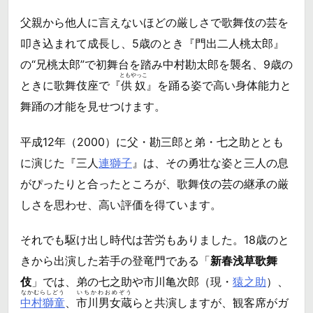
父親から他人に言えないほどの厳しさで歌舞伎の芸を
叩き込まれて成長し、5歳のとき『門出二人桃太郎』
の“兄桃太郎”で初舞台を踏み中村勘太郎を襲名、9歳の
ともやっこ
ときに歌舞伎座で『
供奴
』を踊る姿で高い身体能力と
舞踊の才能を見せつけます。
平成12年（2000）に父・勘三郎と弟・七之助ととも
に演じた『三人
連獅子
』は、その勇壮な姿と三人の息
がぴったりと合ったところが、歌舞伎の芸の継承の厳
しさを思わせ、高い評価を得ています。
それでも駆け出し時代は苦労もありました。18歳のと
きから出演した若手の登竜門である「
新春浅草歌舞
伎
」では、弟の七之助や市川亀次郎（現・
猿之助
）、
なかむらしどう
いちかわおめぞう
中村獅童
、
市川男女蔵
らと共演しますが、観客席がガ