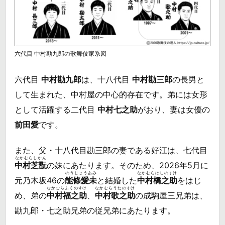
六代目 中村勘九郎の歌舞伎家系図
六代目
中村勘九郎
は、十八代目
中村勘三郎
の長男と
して生まれた、中村屋の中心的存在です。弟には女形
として活躍する二代目
中村七之助
がおり、妻は女優の
前田愛
です。
また、父・十八代目勘三郎の妻である好江は、七代目
なかむらしかん
中村芝翫
の妹にあたります。そのため、2026年5月に
のうじょうあみ
なかむらはしのすけ
元乃木坂46の
能條愛未
と結婚した
中村橋之助
をはじ
なかむらふくのすけ
なかむらうたのすけ
め、弟の
中村福之助
、
中村歌之助
の成駒屋三兄弟は、
勘九郎・七之助兄弟の従兄弟にあたります。