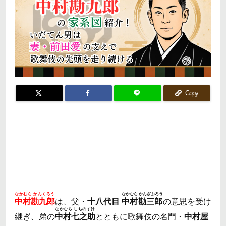
Copy
なかむら かんくろう
なかむら かんざぶろう
中村勘九郎
は、父・
十八代目
中村勘三郎
の意思を受け
なかむら しちのすけ
継ぎ、弟の
中村七之助
とともに歌舞伎の名門・
中村屋