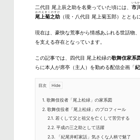
いちか
二代目 尾上辰之助を名乗っていた頃には、
市
おのえきくのすけ
尾上菊之助
（現・八代目 尾上菊五郎）ととも
現在は、豪快な荒事から情感あふれる世話物、
を支える存在となっています。
この記事では、四代目 尾上松緑の
歌舞伎家系
らに本人が席亭（主人）を勤める配信企画「
紀
目次
1.
歌舞伎役者「尾上松緑」の家系図
2.
歌舞伎役者「尾上松緑」のプロフィール
2.1.
若くして父と祖父を亡くして苦労する
2.2.
平成の三之助として活躍
2.3.
「紀尾井町家話」気さくな人柄で魅了