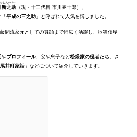
わしんのすけ
川新之助
（現・十三代目 市川團十郎）、
に
「平成の三之助」
と呼ばれて人気を博しました。
藤間流家元としての舞踊まで幅広く活躍し、歌舞伎界
図
や
プロフィール
、父や息子など
松緑家の役者たち
、さ
尾井町家話
」などについて紹介していきます。