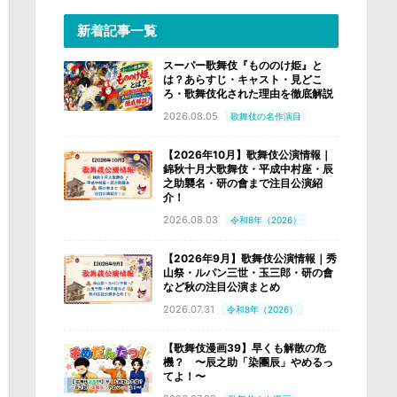
新着記事一覧
スーパー歌舞伎『もののけ姫』と
は？あらすじ・キャスト・見どこ
ろ・歌舞伎化された理由を徹底解説
2026.08.05
歌舞伎の名作演目
【2026年10月】歌舞伎公演情報｜
錦秋十月大歌舞伎・平成中村座・辰
之助襲名・研の會まで注目公演紹
介！
2026.08.03
令和8年（2026）
【2026年9月】歌舞伎公演情報｜秀
山祭・ルパン三世・玉三郎・研の會
など秋の注目公演まとめ
2026.07.31
令和8年（2026）
【歌舞伎漫画39】早くも解散の危
機？ 〜辰之助「染團辰」やめるっ
てよ！〜