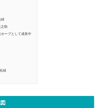
松緑
辰之助
伎ホープとして成長中
松緑
系図