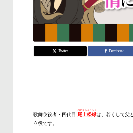
Twitter
Facebook
おのえしょうろく
歌舞伎役者・四代目
尾上松緑
は、若くして父
立役です。