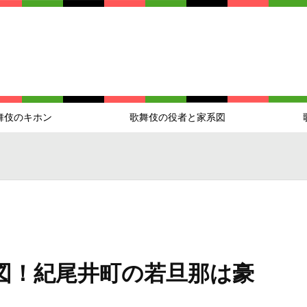
舞伎のキホン
歌舞伎の役者と家系図
図！紀尾井町の若旦那は豪