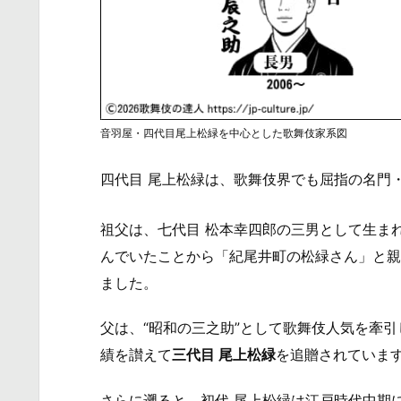
音羽屋・四代目尾上松緑を中心とした歌舞伎家系図
四代目 尾上松緑は、歌舞伎界でも屈指の名門
祖父は、七代目 松本幸四郎の三男として生ま
んでいたことから「紀尾井町の松緑さん」と親
ました。
父は、“昭和の三之助”として歌舞伎人気を牽引
績を讃えて
三代目 尾上松緑
を追贈されていま
さらに遡ると、初代 尾上松緑は江戸時代中期