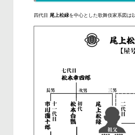
四代目
尾上松緑
を中心とした歌舞伎家系図は