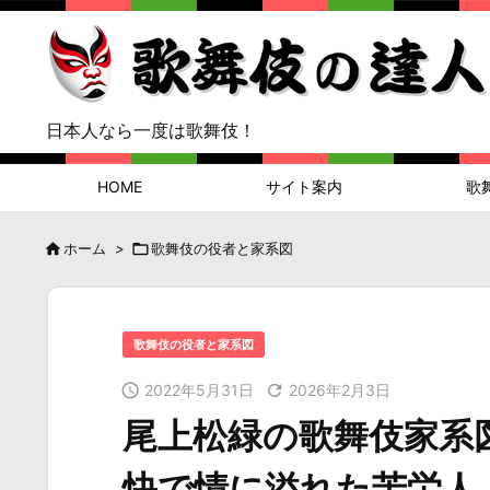
日本人なら一度は歌舞伎！
HOME
サイト案内
歌

ホーム
>

歌舞伎の役者と家系図
歌舞伎の役者と家系図

2022年5月31日

2026年2月3日
尾上松緑の歌舞伎家系
快で情に溢れた苦労人