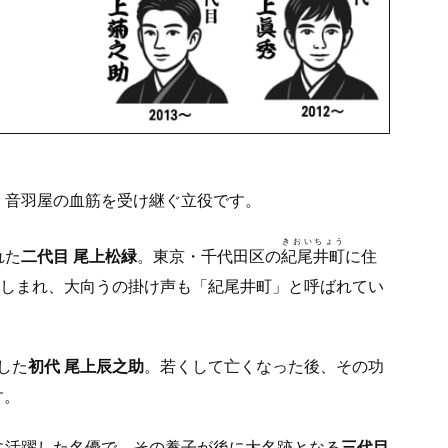
・音羽屋の血筋を受け継ぐ立役です。
きおいちょう
れた
二代目 尾上松緑
。東京・千代田区の
紀尾井町
に住
しまれ、大向うの掛け声も「紀尾井町」と呼ばれてい
した
初代 尾上辰之助
。若くして亡くなった後、その功
す。
に活躍した名優で、その養子が後に大名跡となる
三代目