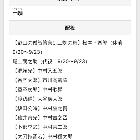
つちぐも
土蜘
配役
【叡山の僧智籌実は土蜘の精】松本幸四郎（休演：
9/20〜9/23）
尾上菊之助（代役：9/20〜9/23）
【源頼光】中村又五郎
【番卒太郎】市川高麗蔵
【番卒次郎】中村歌昇
【渡辺綱】大谷廣太郎
【坂田公時】中村鷹之資
【碓井貞光】中村吉之丞
【卜部季武】中村吉二郎
【太刀持音若】中村種太郎