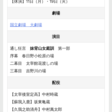
【休演】11日（月）・19日（火）
劇場
国立劇場 大劇場
演目
通し狂言
妹背山女庭訓
第一部
序幕 春日野小松原の場
二幕目 太宰館花渡しの場
三幕目 吉野川の場
配役
【太宰後室定高】中村時蔵
【蘇我入鹿】坂東亀蔵
【久我之助清舟】中村萬太郎