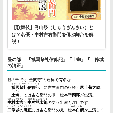
【歌舞伎】秀山祭（しゅうざんさい）と
は？名優・中村吉右衛門を偲ぶ舞台を解
説！
昼の部 「祇園祭礼信仰記」「土蜘」「二條城
の清正」
昼の部では“金閣寺”の通称で有名な
ぎおんさいれいしんこうき
「
祇園祭礼信仰記
」に吉右衛門の娘婿・
尾上菊之助
、
つちぐも
「
土蜘
」では吉右衛門の甥・
松本幸四郎
が出演。
なかむらよねきち
なかむらこたろう
中村米吉
と
中村児太郎
の交互出演も注目です。
にじょうじょうのきよまさ
まつもとはくおう
二條城の清正
には吉右衛門の兄・
松本白鸚
が主演しま