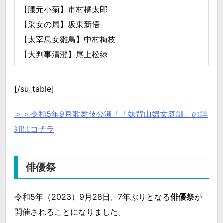
【腰元小菊】市村橘太郎
【采女の局】坂東新悟
【太宰息女雛鳥】中村梅枝
【大判事清澄】尾上松緑
[/su_table]
＞＞令和5年9月歌舞伎公演「「妹背山婦女庭訓」の詳
細はコチラ
俳優祭
令和5年（2023）9月28日、7年ぶりとなる
俳優祭
が
開催されることになりました。