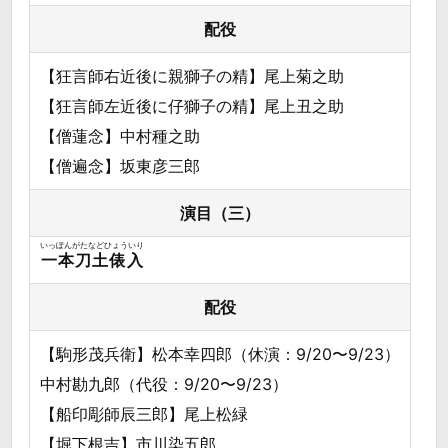
配役
【狂言師右近後に親獅子の精】尾上菊之助
【狂言師左近後に仔獅子の精】尾上丑之助
【僧蓮念】中村種之助
【僧遍念】坂東彦三郎
演目（三）
いっぽんがたなどひょういり
一本刀土俵入
配役
【駒形茂兵衛】松本幸四郎（休演：9/20〜9/23）
中村勘九郎（代役：9/20〜9/23）
【船印彫師辰三郎】尾上松緑
【堀下根吉】市川染五郎