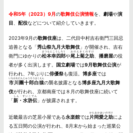
令和5年（2023）9月
の
歌舞伎公演情報
を、
劇場
や
演
目
、
配役
などについて紹介していきます。
2023年9月の
歌舞伎座
は、二代目中村吉右衛門三回忌
追善となる「
秀山祭九月大歌舞伎
」が開催され、吉右
まつもとこうしろう
おのえきくのすけ
衛門にゆかりの
松本幸四郎
や
尾上菊之助
、
播磨屋
の役
者が多く出演します。
国立劇場
では
9月歌舞伎公演
が
行われ、7年ぶりに
俳優祭
も復活。
博多座
では
いちかわだんじゅうろうはくえん
市川團十郎白猿
の襲名披露となる
博多座九月大歌舞
伎
が行われ、京都南座では８月の歌舞伎座に続いて
しん・すいこでん
「
新・水滸伝
」が披露されます。
かたおかあいのすけ
近畿最古の芝居小屋である
永楽館
では
片岡愛之助
によ
る五日間の公演が行われ、8月末から始まった巡業公