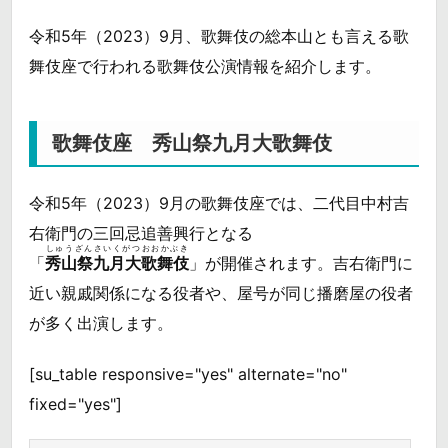
令和5年（2023）9月、歌舞伎の総本山とも言える歌
舞伎座で行われる歌舞伎公演情報を紹介します。
歌舞伎座 秀山祭九月大歌舞伎
令和5年（2023）9月の歌舞伎座では、二代目中村吉
右衛門の三回忌追善興行となる
しゅうざんさいくがつおおかぶき
「
秀山祭九月大歌舞伎
」が開催されます。吉右衛門に
近い親戚関係になる役者や、屋号が同じ播磨屋の役者
が多く出演します。
[su_table responsive="yes" alternate="no"
fixed="yes"]