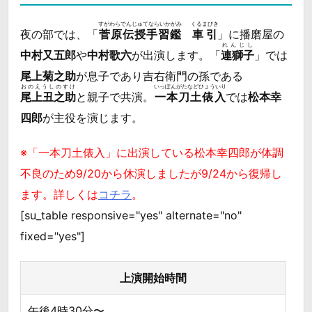
すがわらでんじゅてならいかがみ
くるまびき
夜の部では、「
菅原伝授手習鑑
車引
」に播磨屋の
れんじし
中村又五郎
や
中村歌六
が出演します。「
連獅子
」では
尾上菊之助
が息子であり吉右衛門の孫である
おのえうしのすけ
いっぽんがたなどひょういり
尾上丑之助
と親子で共演。
一本刀土俵入
では
松本幸
四郎
が主役を演じます。
※「一本刀土俵入」に出演している松本幸四郎が体調
不良のため9/20から休演しましたが9/24から復帰し
ます。詳しくは
コチラ
。
[su_table responsive="yes" alternate="no"
fixed="yes"]
上演開始時間
午後4時30分〜