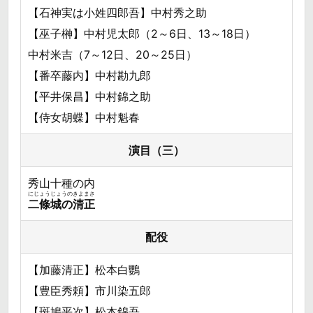
【石神実は小姓四郎吾】中村秀之助
【巫子榊】中村児太郎（2～6日、13～18日）
中村米吉（7～12日、20～25日）
【番卒藤内】中村勘九郎
【平井保昌】中村錦之助
【侍女胡蝶】中村魁春
演目（三）
秀山十種の内
にじょうじょうのきよまさ
二條城の清正
配役
【加藤清正】松本白鸚
【豊臣秀頼】市川染五郎
【斑鳩平次】松本錦吾