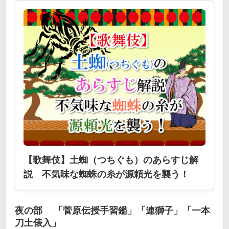
【歌舞伎】土蜘（つちぐも）のあらすじ解
説 不気味な蜘蛛の糸が源頼光を襲う！
夜の部 「菅原伝授手習鑑」「連獅子」「一本
刀土俵入」