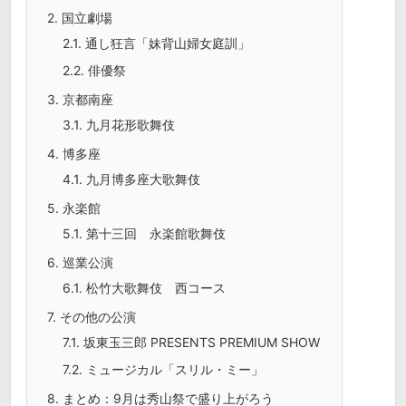
2.
国立劇場
2.1.
通し狂言「妹背山婦女庭訓」
2.2.
俳優祭
3.
京都南座
3.1.
九月花形歌舞伎
4.
博多座
4.1.
九月博多座大歌舞伎
5.
永楽館
5.1.
第十三回 永楽館歌舞伎
6.
巡業公演
6.1.
松竹大歌舞伎 西コース
7.
その他の公演
7.1.
坂東玉三郎 PRESENTS PREMIUM SHOW
7.2.
ミュージカル「スリル・ミー」
8.
まとめ：9月は秀山祭で盛り上がろう