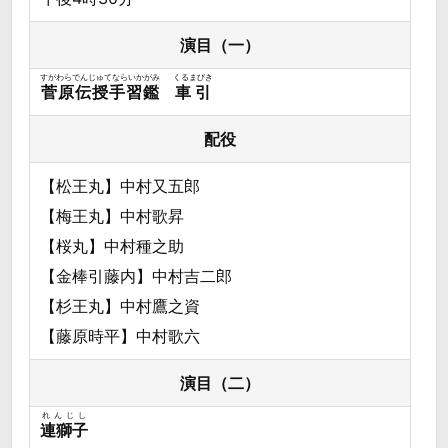
演目（一）
すがわらでんじゅてならいかがみ
くるまびき
菅原伝授手習鑑
車引
配役
【松王丸】中村又五郎
【梅王丸】中村歌昇
【桜丸】中村種之助
【金棒引藤内】中村吉二郎
【杉王丸】中村鷹之資
【藤原時平】中村歌六
演目（二）
れんじし
連獅子