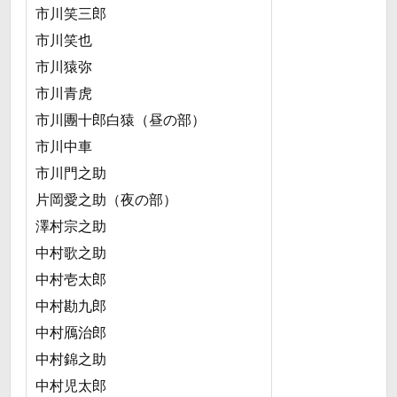
市川笑三郎
市川笑也
市川猿弥
市川青虎
市川團十郎白猿（昼の部）
市川中車
市川門之助
片岡愛之助（夜の部）
澤村宗之助
中村歌之助
中村壱太郎
中村勘九郎
中村鴈治郎
中村錦之助
中村児太郎