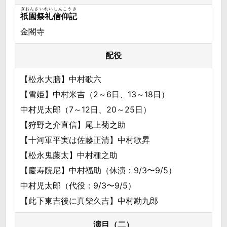
ぎおんさいれいしんこうき
祇園祭礼信仰記
金閣寺
配役
【松永大膳】中村歌六
【雪姫】中村米吉（2～6日、13～18日）
中村児太郎（7～12日、20～25日）
【狩野之介直信】尾上菊之助
【十河軍平実は佐藤正清】中村歌昇
【松永鬼藤太】中村種之助
【慶寿院尼】中村福助（休演：9/3〜9/5）
中村児太郎（代役：9/3〜9/5）
【此下東吉後に真柴久吉】中村勘九郎
演目（二）