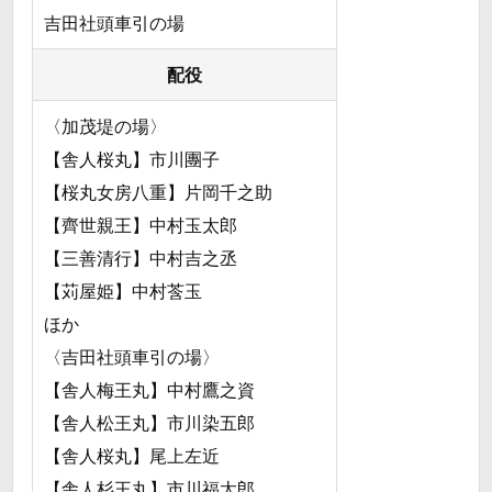
吉田社頭車引の場
配役
〈加茂堤の場〉
【舎人桜丸】市川團子
【桜丸女房八重】片岡千之助
【齊世親王】中村玉太郎
【三善清行】中村吉之丞
【苅屋姫】中村莟玉
ほか
〈吉田社頭車引の場〉
【舎人梅王丸】中村鷹之資
【舎人松王丸】市川染五郎
【舎人桜丸】尾上左近
【舎人杉王丸】市川福太郎