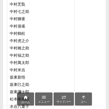
中村芝翫
中村七之助
中村獅童
中村扇雀
中村鶴松
中村虎之介
中村橋之助
中村福之助
中村萬太郎
中村米吉
坂東新悟
坂東巳之助
坂東彌十郎




松本幸四郎
メニュー
サイドバー
上へ
ホーム
水谷八重子