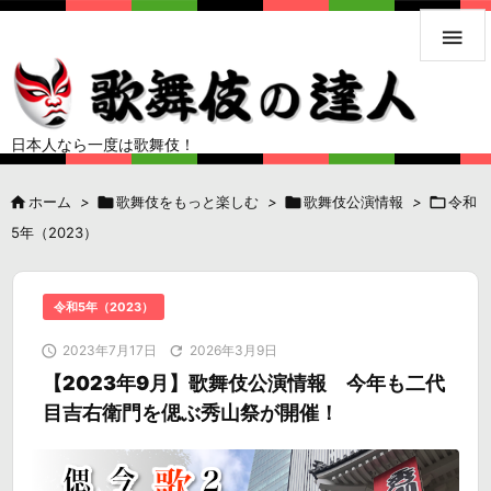

日本人なら一度は歌舞伎！

ホーム
>

歌舞伎をもっと楽しむ
>

歌舞伎公演情報
>

令和
5年（2023）
令和5年（2023）

2023年7月17日

2026年3月9日
【2023年9月】歌舞伎公演情報 今年も二代
目吉右衛門を偲ぶ秀山祭が開催！