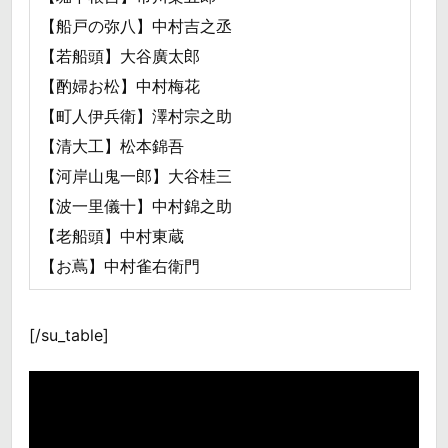
【船戸の弥八】中村吉之丞
【若船頭】大谷廣太郎
【酌婦お松】中村梅花
【町人伊兵衛】澤村宗之助
【清大工】松本錦吾
【河岸山鬼一郎】大谷桂三
【波一里儀十】中村錦之助
【老船頭】中村東蔵
【お蔦】中村雀右衛門
[/su_table]