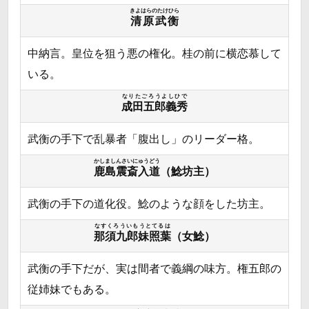
きよはらのたけひら
清原武衡
中納言。皇位を狙う悪の権化。桂の前に横恋慕して
いる。
なりたごろうよしひで
成田五郎義秀
武衡の手下で乱暴者「腹出し」のリーダー格。
かしましんさいにゅうどう
鹿島震斎入道
（鯰坊主）
武衡の手下の道化役。鯰のような顔をした坊主。
なすくろういもうとてるは
那須九郎妹照葉
（女鯰）
武衡の手下だが、実は間者で義綱の味方。権五郎の
従姉妹でもある。