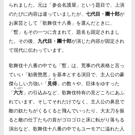
られました。元は「参会名護屋」という題目で、上演
のたびに内容は違っていましたが、
七代目・團十郎
が
お家芸として「歌舞伎十八番」を選んだときに、
「暫」もその一つに含まれて、題名も固定されまし
た。その後、
九代目・團十郎
が演じた内容が固定され
て現代に伝わっています。
歌舞伎十八番の中でも「暫」は、荒事の代表格と言っ
ていい「勧善懲悪」を基本とする演目で、主人公の豪
みえ
傑らしい力強い「
見得
」の数々や、巨体をゆすった
ろっぽう
「
六方
」の引込みなど、歌舞伎特有の見どころにあふ
れています。そしてそれだけでなく、主人公の鼻息で
敵の奴たちがくるくると飛んでいったり、大太刀を振
ると敵の仕丁たちの首がゴロゴロと床に転がり落ちる
演出など、歌舞伎十八番の中でもユーモアに溢れた人