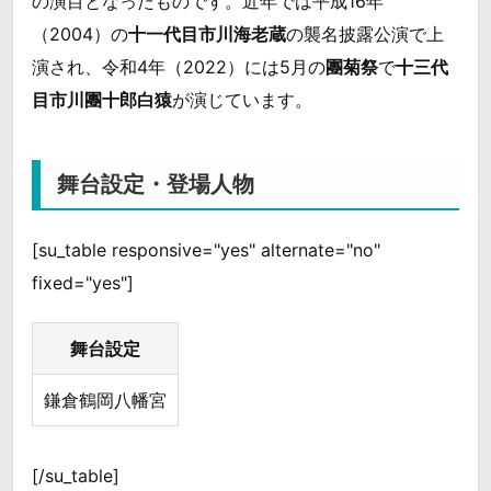
の演目となったものです。近年では平成16年
（2004）の
十一代目市川海老蔵
の襲名披露公演で上
演され、令和4年（2022）には5月の
團菊祭
で
十三代
目市川團十郎白猿
が演じています。
舞台設定・登場人物
[su_table responsive="yes" alternate="no"
fixed="yes"]
舞台設定
鎌倉鶴岡八幡宮
[/su_table]