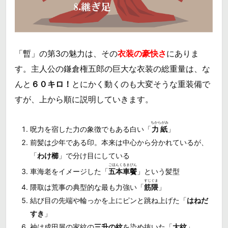
「暫」の第3の魅力は、その
衣装の豪快さ
にありま
す。主人公の鎌倉権五郎の巨大な衣装の総重量は、な
んと
６０キロ！
とにかく動くのも大変そうな重装備で
すが、上から順に説明していきます。
ちからがみ
呪力を宿した力の象徴でもある白い「
力紙
」
前髪は少年である印。本来は中心から分かれているが、
「
わけ櫛
」で分け目にしている
ごほんくるまびん
車海老をイメージした「
五本車鬢
」という髪型
すじぐま
隈取は荒事の典型的な最も力強い「
筋隈
」
結び目の先端や輪っかを上にピンと跳ね上げた「
はねだ
すき
」
袖は成田屋の家紋の
三升の紋
を染め抜いた「
大紋
」