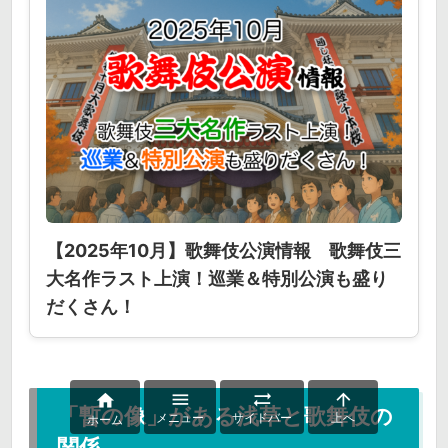
【2025年10月】歌舞伎公演情報 歌舞伎三
大名作ラスト上演！巡業＆特別公演も盛り
だくさん！




「暫の像」がある浅草と歌舞伎の
メニュー
サイドバー
上へ
ホーム
関係