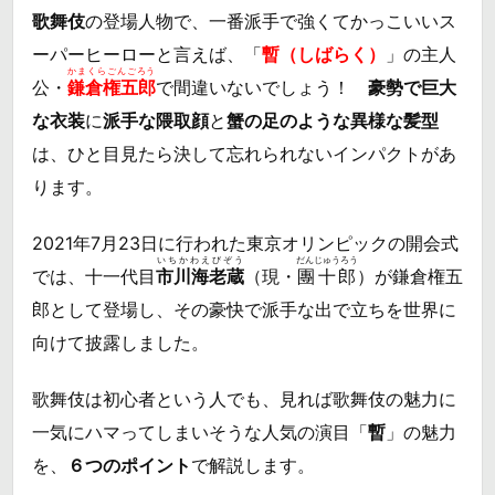
歌舞伎
の登場人物で、一番派手で強くてかっこいいス
ーパーヒーローと言えば、「
暫（しばらく）
」の主人
かまくらごんごろう
公・
鎌倉権五郎
で間違いないでしょう！
豪勢で巨大
な衣装
に
派手な隈取顔
と
蟹の足のような異様な髪型
は、ひと目見たら決して忘れられないインパクトがあ
ります。
2021年7月23日に行われた東京オリンピックの開会式
いちかわえびぞう
だんじゅうろう
では、十一代目
市川海老蔵
（現・
團十郎
）が鎌倉権五
郎として登場し、その豪快で派手な出で立ちを世界に
向けて披露しました。
歌舞伎は初心者という人でも、見れば歌舞伎の魅力に
一気にハマってしまいそうな人気の演目「
暫
」の魅力
を、
６つのポイント
で解説します。