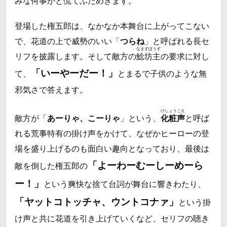
みな何事かと慌てふためきます。
登場した権五郎は、なかなか本舞台に上がってこない
で、花道の上で威勢のいい「
つらね
」と呼ばれる長セ
なまずぼうず
リフを披露します。そして敵方の
鯰坊主
の要求に対し
「いーやーだー！」
て、
とまるで子供のような無
邪気さで答えます。
けしょうごえ
敵方が「
あーりゃ、こーりゃ
」という、
化粧声
と呼ば
れる荒事特有の掛け声をかけて、なぜかヒーローの登
場を盛り上げるのも面白い趣向となっており、最後は
「よーわーむーしーめーら
敵を倒した権五郎の
ー！」
という爽快な捨て台詞が舞台に響きわたり、
「ヤットコトッチャ、ウントコナァ」
という掛
け声と共に花道を引き上げていくなど、セリフの聴き