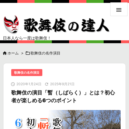

日本人なら一度は歌舞伎！

ホーム
>

歌舞伎の名作演目
歌舞伎の名作演目

2020年1月24日

2025年9月21日
歌舞伎の演目「暫（しばらく）」とは？初心
者が楽しめる6つのポイント