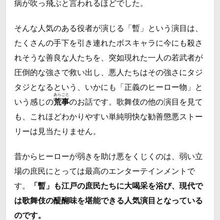
病が吹っ飛ぶと言われるほどでした。
そんな人気のある役者が演じる「暫」という演目は、
たくさんの手下を引き連れたボスキャラに今にも殺さ
れそうな善良な人たちを、突如現れた一人の若武者が
圧倒的な強さで救い出し、悪人たちはその強さにタジ
タジとなるという、いかにも「正義のヒーロー物」と
あらごと
いう感じの
荒事
のお話です。歌舞伎の他の演目を見て
も、これほどわかりやすい単純明快な勧善懲悪ストー
リーは見当たりません。
昔からヒーローが弱きを助け悪をくじくのは、弱い立
場の庶民にとっては最高のエンターテインメントで
す。
「暫」も江戸の庶民たちに大喝采を浴び、現代で
は歌舞伎の醍醐味を堪能できる人気演目となっている
のです。