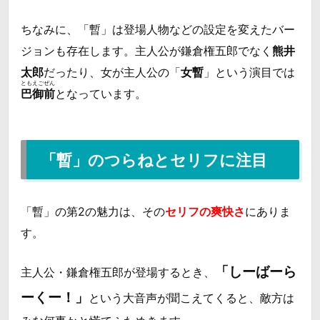
ちなみに、「暫」は登場人物などの設定を変えたバー
ジョンも存在します。主人公が鎌倉権五郎でなく
熊井
太郎
だったり、女が主人公の「
女暫
」という演目では
ともえごぜん
巴御前
となっています。
「暫」のつらねとセリフに注目
「暫」の第2の魅力は、その
セリフの爽快さ
にありま
す。
「しーばーら
主人公・鎌倉権五郎が登場するとき、
ーくー！」
という大音声が聞こえてくると、敵方は