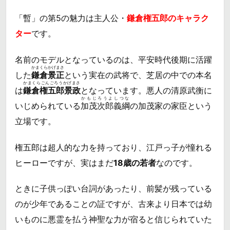
「暫」の第5の魅力は主人公・
鎌倉権五郎のキャラク
ター
です。
名前のモデルとなっているのは、平安時代後期に活躍
かまくらかげまさ
した
鎌倉景正
という実在の武将で、芝居の中での本名
かまくらごんごろうかげまさ
は
鎌倉権五郎景政
となっています。悪人の清原武衡に
かもじろうよしつな
いじめられている
加茂次郎義綱
の加茂家の家臣という
立場です。
権五郎は超人的な力を持っており、江戸っ子が憧れる
ヒーローですが、実はまだ
18歳の若者
なのです。
ときに子供っぽい台詞があったり、前髪が残っている
のが少年であることの証ですが、古来より日本では幼
いものに悪霊を払う神聖な力が宿ると信じられていた