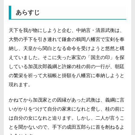
あらすじ
天下を我が物にしようと企む、中納言・清原武衡は、
大勢の手下を引き連れて鎌倉の鶴岡八幡宮で宝剣を奉
納し、天皇から関白となる命令を受けようと悠然と構
えていました。そこに失った家宝の「国主の印」を探
している加茂次郎義綱と許嫁の桂の前の一行が、朝廷
の繁栄を祈って大福帳と掛額を八幡宮に奉納しようと
現れます。
かねてから加茂家との因縁があった武衡は、義綱に言
いがかりをつけて自分の家来になれと脅し、桂の前に
は自分の女になれと迫ります。しかし、二人が言うこ
とを聞かないので、手下の成田五郎らに首を刎ねるよ