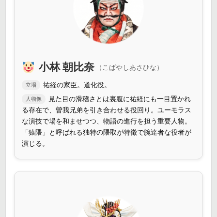
小林 朝比奈
（こばやしあさひな）
祐経の家臣。道化役。
立場
見た目の滑稽さとは裏腹に祐経にも一目置かれ
人物像
る存在で、曽我兄弟を引き合わせる役回り。ユーモラス
な演技で場を和ませつつ、物語の進行を担う重要人物。
「猿隈」と呼ばれる独特の隈取が特徴で腕達者な役者が
演じる。