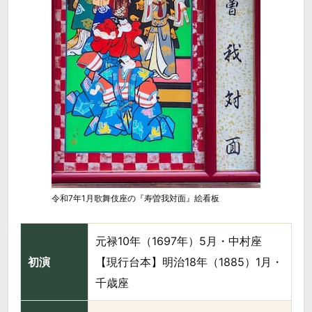
令和7年1月歌舞伎座の『寿曽我対面』絵看板
元禄10年（1697年）5月・中村座
初演
【現行台本】明治18年（1885）1月・
千歳座