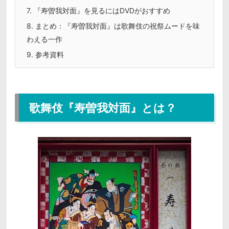
7.
『寿曽我対面』を見るにはDVDがおすすめ
8.
まとめ：『寿曽我対面』は歌舞伎の祝祭ムードを味
わえる一作
9.
参考資料
歌舞伎『寿曽我対面』とは？