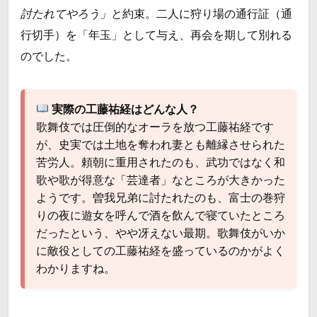
討たれてやろう」
と約束。二人に狩り場の通行証（通
行切手）を「年玉」として与え、再会を期して別れる
のでした。
実際の工藤祐経はどんな人？
歌舞伎では圧倒的なオーラを放つ工藤祐経です
が、史実では土地を奪われ妻とも離縁させられた
苦労人。頼朝に重用されたのも、武功ではなく和
歌や歌が得意な「芸達者」なところが大きかった
ようです。曽我兄弟に討たれたのも、富士の巻狩
りの夜に遊女を呼んで酒を飲んで寝ていたところ
だったという、やや冴えない最期。歌舞伎がいか
に敵役としての工藤祐経を盛っているのかがよく
わかりますね。