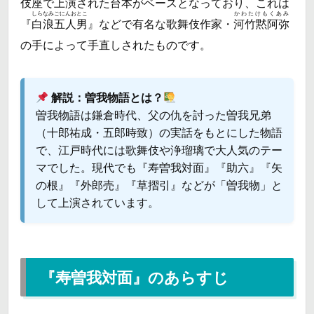
伎座で上演された台本がベースとなっており、これは
しらなみごにんおとこ
かわたけもくあみ
『
白浪五人男
』などで有名な歌舞伎作家・
河竹黙阿弥
の手によって手直しされたものです。
解説：曽我物語とは？
曽我物語は鎌倉時代、父の仇を討った曽我兄弟
（十郎祐成・五郎時致）の実話をもとにした物語
で、江戸時代には歌舞伎や浄瑠璃で大人気のテー
マでした。現代でも『寿曽我対面』『助六』『矢
の根』『外郎売』『草摺引』などが「曽我物」と
して上演されています。
『寿曽我対面』のあらすじ