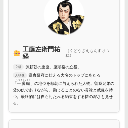
工藤左衛門祐
（くどうざえもんすけつ
経
ね）
源頼朝の重臣。座頭格の立役。
立場
鎌倉幕府に仕える大名のトップにあたる
人物像
いちろうしょく
「
一臈職
」の地位を頼朝に与えられた人物。曽我兄弟の
父の仇でありながら、動じることのない貫禄と威厳を持
つ。最終的には自ら討たれる約束をする懐の深さも見せ
る。