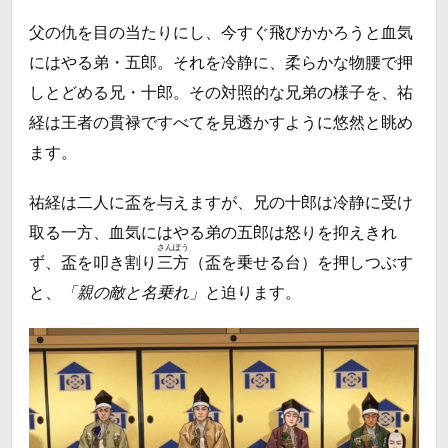
父の仇を目の当たりにし、今すぐ飛びかかろうと血気
にはやる弟・五郎。それを冷静に、柔らかな物腰で押
しとどめる兄・十郎。その対照的な兄弟の様子を、祐
経は王者の貫禄ですべてを見透かすように悠然と眺め
ます。
祐経は二人に盃を与えますが、兄の十郎は冷静に受け
取る一方、血気にはやる弟の五郎は怒りを抑えきれ
さんぽう
ず、盃を叩き割り
三方
（盃を乗せる台）を押しつぶす
と、
「親の敵と名乗れ」
と迫ります。