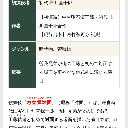
初演役者
初代 市川團十郎
【初演時】中村明石清三郎・初代 市
作者
川團十郎合作
【現行台本】河竹黙阿弥 補綴
ジャンル
時代物、曽我物
曽我兄弟が仇の工藤と初めて対面す
概要
る場面を華やかな儀式的に演じる演
目
ことぶきそがのたいめん
歌舞伎『
寿曽我対面
』（通称『対面』）は、鎌倉時
代に実在した曽我十郎・五郎兄弟が父の仇である
くどうすけつね
工藤祐経
と初めて
対面
する場面を描いた演目です。江
戸時代以降、正月の祝祭劇として各劇場で上演されて