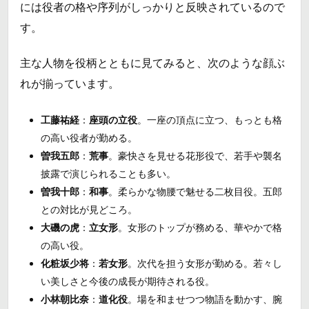
には役者の格や序列がしっかりと反映されているので
す。
主な人物を役柄とともに見てみると、次のような顔ぶ
れが揃っています。
工藤祐経
：
座頭の立役
。一座の頂点に立つ、もっとも格
の高い役者が勤める。
曽我五郎
：
荒事
。豪快さを見せる花形役で、若手や襲名
披露で演じられることも多い。
曽我十郎
：
和事
。柔らかな物腰で魅せる二枚目役。五郎
との対比が見どころ。
大磯の虎
：
立女形
。女形のトップが務める、華やかで格
の高い役。
化粧坂少将
：
若女形
。次代を担う女形が勤める。若々し
い美しさと今後の成長が期待される役。
小林朝比奈
：
道化役
。場を和ませつつ物語を動かす、腕