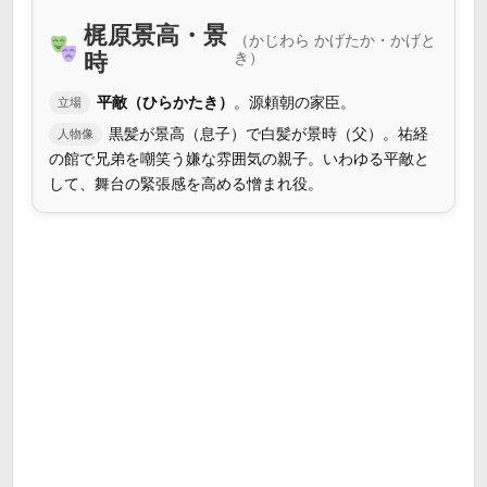
梶原景高・景
（かじわら かげたか・かげと
時
き）
平敵（ひらかたき）
。源頼朝の家臣。
立場
黒髪が景高（息子）で白髪が景時（父）。祐経
人物像
の館で兄弟を嘲笑う嫌な雰囲気の親子。いわゆる平敵と
して、舞台の緊張感を高める憎まれ役。