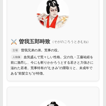
曽我五郎時致
（そがのごろうときむね）
曽我兄弟の弟。荒事の役。
立場
血気盛んで荒々しい性格。父の仇・工藤祐経を
人物像
前に激昂し、今にも斬りかかろうとする若さと力強さに
溢れた若者。荒事特有の”むきみ”の隈取りと、未成年で
ある”前髪立ち”が特徴。