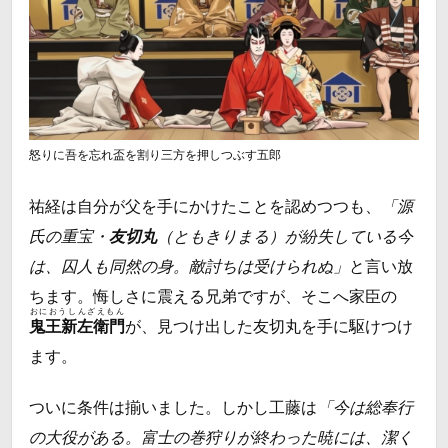
怒りに吾を忘れ盃を割り三方を押しつぶす五郎
祐経は自分が父を手にかけたことを認めつつも、
「源
氏の重宝・
友切丸
（ともきりまる）が紛失している今
は、囚人も同然の身。敵討ちは受けられぬ」
と言い放
ちます。悔しさに震える兄弟ですが、そこへ家臣の
おにおうしんざえもん
鬼王新左衛門
が、見つけ出した友切丸を手に駆けつけ
ます。
ついに条件は揃いました。しかし工藤は
「今は総奉行
の大役がある。富士の巻狩りが終わった暁には、潔く