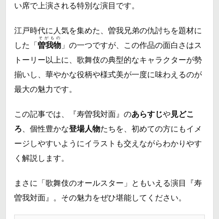
い席で上演される特別な演目です。
江戸時代に人気を集めた、曽我兄弟の仇討ちを題材に
そがもの
した「
曽我物
」の一つですが、この作品の面白さはス
トーリー以上に、歌舞伎の典型的なキャラクターが勢
揃いし、華やかな役柄や様式美が一度に味わえるのが
最大の魅力です。
この記事では、『寿曽我対面』の
あらすじ
や
見どこ
ろ
、個性豊かな
登場人物
たちを、初めての方にもイメ
ージしやすいようにイラストも交えながらわかりやす
く解説します。
まさに「歌舞伎のオールスター」ともいえる演目『寿
曽我対面』。その魅力をぜひ堪能してください。