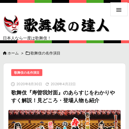

日本人なら一度は歌舞伎！

ホーム
>

歌舞伎の名作演目
歌舞伎の名作演目

2020年8月30日

2026年4月22日
歌舞伎『寿曽我対面』のあらすじをわかりや
すく解説！見どころ・登場人物も紹介