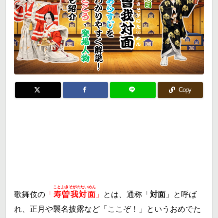
Copy
ことぶきそがのたいめん
歌舞伎の
「
寿曽我対面
」
とは、通称「
対面
」と呼ば
れ、正月や襲名披露など「ここぞ！」というおめでた