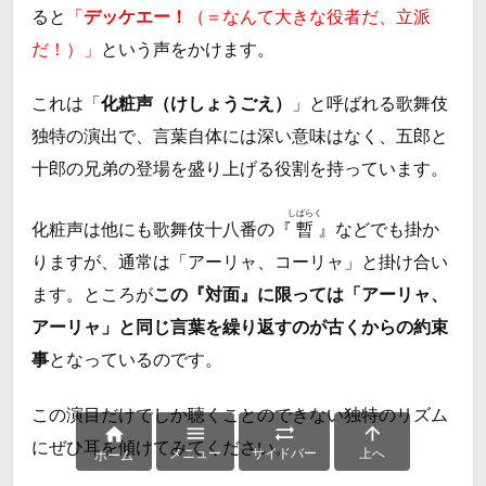
ると
「
デッケエー！
（＝なんて大きな役者だ、立派
だ！）」
という声をかけます。
これは「
化粧声（けしょうごえ）
」と呼ばれる歌舞伎
独特の演出で、言葉自体には深い意味はなく、五郎と
十郎の兄弟の登場を盛り上げる役割を持っています。
しばらく
化粧声は他にも歌舞伎十八番の『
暫
』などでも掛か
りますが、通常は「アーリャ、コーリャ」と掛け合い
ます。ところが
この『対面』に限っては「
アーリャ、
アーリャ
」と同じ言葉を繰り返すのが古くからの約束
事
となっているのです。
この演目だけでしか聴くことのできない独特のリズム




にぜひ耳を傾けてみてください。
メニュー
サイドバー
上へ
ホーム