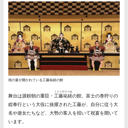
祝の宴が開かれている工藤祐経の館
くどうすけつね
舞台は源頼朝の重臣・
工藤祐経
の館。富士の巻狩りの
総奉行という大役に抜擢された工藤が、自分に従う大
名や遊女たちなど、大勢の客人を招いて祝宴を開いて
います。