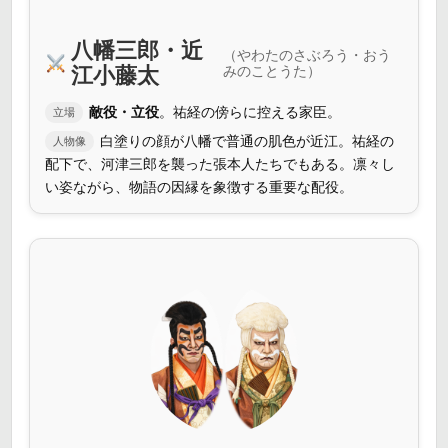
八幡三郎・近
（やわたのさぶろう・おう
江小藤太
みのことうた）
敵役・立役
。祐経の傍らに控える家臣。
立場
白塗りの顔が八幡で普通の肌色が近江。祐経の
人物像
配下で、河津三郎を襲った張本人たちでもある。凛々し
い姿ながら、物語の因縁を象徴する重要な配役。