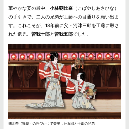
華やかな宴の最中、
小林朝比奈
（こばやしあさひな）
の手引きで、二人の兄弟が工藤への目通りを願い出ま
す。これこそが、18年前に父・河津三郎を工藤に殺さ
れた遺児、
曽我十郎
と
曽我五郎
でした。
朝比奈（舞鶴）の呼びかけで登場した五郎と十郎の兄弟