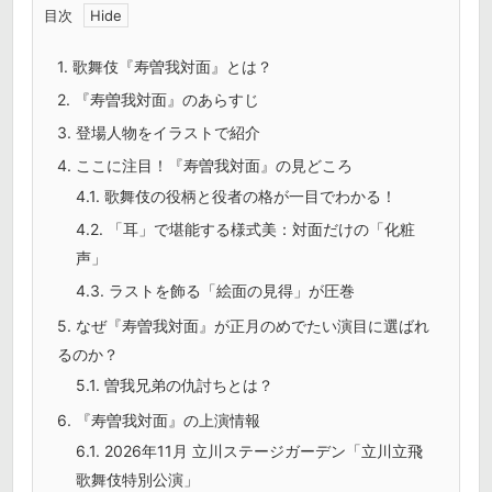
目次
1.
歌舞伎『寿曽我対面』とは？
2.
『寿曽我対面』のあらすじ
3.
登場人物をイラストで紹介
4.
ここに注目！『寿曽我対面』の見どころ
4.1.
歌舞伎の役柄と役者の格が一目でわかる！
4.2.
「耳」で堪能する様式美：対面だけの「化粧
声」
4.3.
ラストを飾る「絵面の見得」が圧巻
5.
なぜ『寿曽我対面』が正月のめでたい演目に選ばれ
るのか？
5.1.
曽我兄弟の仇討ちとは？
6.
『寿曽我対面』の上演情報
6.1.
2026年11月 立川ステージガーデン「立川立飛
歌舞伎特別公演」