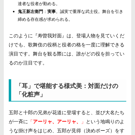
達者な役者が勤める。
鬼王新左衛門
：
実事
。誠実で重厚な武士役。舞台を引き
締める存在感が求められる。
このように『寿曽我対面』は、登場人物を見ていくだ
けでも、歌舞伎の役柄と役者の格を一度に理解できる
演目です。舞台を観る際には、誰がどの役を担ってい
るのか注目です。
「耳」で堪能する様式美：対面だけの
「化粧声」
五郎と十郎の兄弟が花道に登場すると、並び大名たち
が一斉に
「
アーリャ、アーリャ、
」
という地鳴りのよ
うな掛け声をはじめ、五郎が見得（決めポーズ）をす