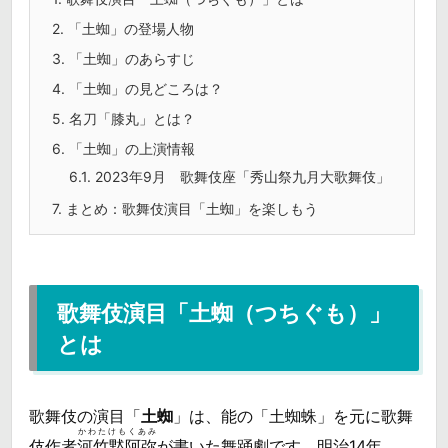
2.
「土蜘」の登場人物
3.
「土蜘」のあらすじ
4.
「土蜘」の見どころは？
5.
名刀「膝丸」とは？
6.
「土蜘」の上演情報
6.1.
2023年9月 歌舞伎座「秀山祭九月大歌舞伎」
7.
まとめ：歌舞伎演目「土蜘」を楽しもう
歌舞伎演目「土蜘（つちぐも）」
とは
歌舞伎の演目「
土蜘
」は、能の「土蜘蛛」を元に歌舞
かわたけもくあみ
伎作者
河竹黙阿弥
が書いた舞踊劇です。明治14年