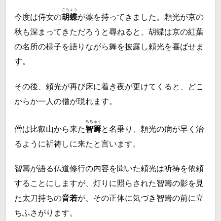
こちょう
今度は侍女の
胡蝶
が薬を持ってきました。頼光が京の
秋も深まってきただろうと尋ねると、胡蝶は京の紅葉
の名所の様子を語りながら舞を披露し頼光を喜ばせま
す。
その後、頼光が再び床に着き夜が更けてくると、どこ
からか一人の僧が現れます。
ちちゅう
僧は比叡山から来た
智籌
と名乗り、頼光の病が早く治
るように祈祷しに来たと言います。
智籌が語る仏道修行の内容を聞いた頼光は祈祷を依頼
することにしますが、灯りに照らされた智籌の影を見
た太刀持ちの
音若
が、その正体に気づき智籌の前に立
ちふさがります。