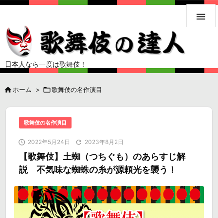

日本人なら一度は歌舞伎！

ホーム
>

歌舞伎の名作演目
歌舞伎の名作演目

2022年5月24日

2023年8月2日
【歌舞伎】土蜘（つちぐも）のあらすじ解
説 不気味な蜘蛛の糸が源頼光を襲う！