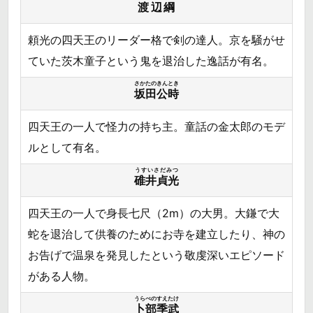
渡辺綱
頼光の四天王のリーダー格で剣の達人。京を騒がせ
ていた茨木童子という鬼を退治した逸話が有名。
さかたのきんとき
坂田公時
四天王の一人で怪力の持ち主。童話の金太郎のモデ
ルとして有名。
うすいさだみつ
碓井貞光
四天王の一人で身長七尺（2m）の大男。大鎌で大
蛇を退治して供養のためにお寺を建立したり、神の
お告げで温泉を発見したという敬虔深いエピソード
がある人物。
うらべのすえたけ
卜部季武