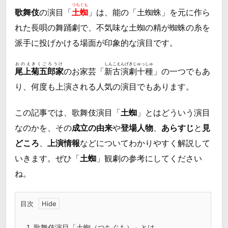
つちぐも
歌舞伎
の演目「
土蜘
」は、能の「土蜘蛛」を元に作ら
れた長唄の舞踊劇で、不気味な土蜘の精が蜘蛛の糸を
派手に投げかける場面が印象的な演目です。
おのえきくごろうけ
しんこえんげきじゅっしゅ
尾上菊五郎家
のお家芸「
新古演劇十種
」の一つでもあ
り、何度も上演される人気の演目でもあります。
この記事では、歌舞伎演目「
土蜘
」とはどういう演目
なのかを、その
成立の由来
や
登場人物
、
あらすじ
と
見
どころ
、
上演情報
などについてわかりやすく解説して
いきます。ぜひ「
土蜘
」観劇の参考にしてください
ね。
目次
1.
歌舞伎演目「土蜘（つちぐも）」とは