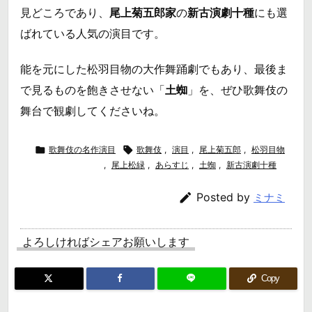
見どころであり、
尾上菊五郎家
の
新古演劇十種
にも選
ばれている人気の演目です。
能を元にした松羽目物の大作舞踊劇でもあり、最後ま
で見るものを飽きさせない「
土蜘
」を、ぜひ歌舞伎の
舞台で観劇してくださいね。

歌舞伎の名作演目

歌舞伎
,
演目
,
尾上菊五郎
,
松羽目物
,
尾上松緑
,
あらすじ
,
土蜘
,
新古演劇十種

Posted by
ミナミ
よろしければシェアお願いします
Copy