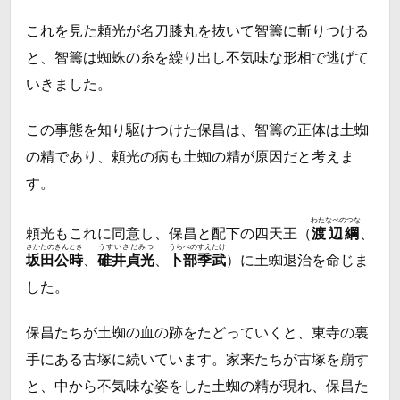
これを見た頼光が名刀膝丸を抜いて智籌に斬りつける
と、智籌は蜘蛛の糸を繰り出し不気味な形相で逃げて
いきました。
この事態を知り駆けつけた保昌は、智籌の正体は土蜘
の精であり、頼光の病も土蜘の精が原因だと考えま
す。
わたなべのつな
頼光もこれに同意し、保昌と配下の四天王（
渡辺綱
、
さかたのきんとき
うすいさだみつ
うらべのすえたけ
坂田公時
、
碓井貞光
、
卜部季武
）に土蜘退治を命じま
した。
保昌たちが土蜘の血の跡をたどっていくと、東寺の裏
手にある古塚に続いています。家来たちが古塚を崩す
と、中から不気味な姿をした土蜘の精が現れ、保昌た