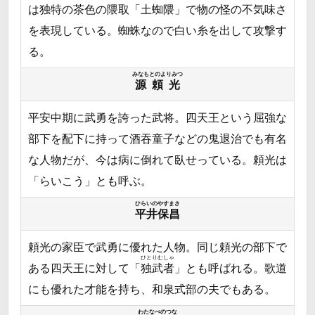
は独特の茶色の隈取「土蜘隈」で物の怪の不気味さ
を表現している。蜘蛛なので白い糸を出して攻撃す
る。
みなもとのよりみつ
源頼光
平安中期に武勇を誇った武将。四天王という屈強な
部下を配下に持って酒吞童子などの鬼退治でも有名
な人物だが、今は病に倒れて臥せっている。頼光は
「らいこう」とも呼ぶ。
ひらいのやすまさ
平井保昌
頼光の家臣で武勇に優れた人物。同じ頼光の部下で
ひとりむしゃ
ある四天王に対して「
独武者
」とも呼ばれる。歌道
にも優れた才能を持ち、和泉式部の夫でもある。
わたなべのつな