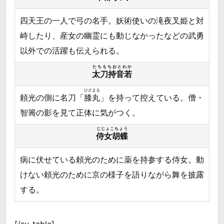
四天王の一人で弓の名手。妖術使いの滝夜叉姫と対
峙したり、産女の幽霊にも動じなかったなどの武勇
以外での活躍も伝えられる。
たちもちおとわか
太刀持音若
ひざまる
頼光の側に名刀「
膝丸
」を持って控えている。僧・
智籌の影を見て正体に気がつく。
じじょこちょう
侍女胡蝶
病に伏せている頼光のために薬を持参する侍女。動
けない頼光のために京の様子を語りながら舞を披露
する。
[/su_table]