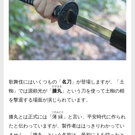
歌舞伎にはいくつもの「
名刀
」が登場しますが、「土
ひざまる
蜘」では源頼光が「
膝丸
」という刀を使って土蜘の精
を撃退する場面が演じられています。
うすみどり
膝丸とは正式には「
薄緑
」と言い、平安時代に作られ
たと伝わっていますが、製作者ははっきりわかってい
ません。「膝丸」という名前は、最初に人を切ったと