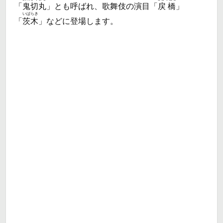
「
鬼切丸
」とも呼ばれ、歌舞伎の演目「
戻橋
」
いばらき
「
茨木
」などに登場します。