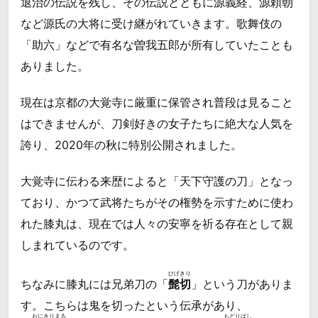
退治の伝説を残し、その伝説とともに源義経、源頼朝
など源氏の大将に受け継がれていきます。歌舞伎の
「助六」などで有名な曽我五郎が所有していたことも
ありました。
現在は京都の大覚寺に厳重に保管され普段は見ること
はできませんが、刀剣好きの女子たちに絶大な人気を
誇り、2020年の秋に特別公開されました。
大覚寺に伝わる来歴によると「天下守護の刀」となっ
ており、かつて武将たちがその権勢を示すために使わ
れた膝丸は、現在では人々の安寧を祈る存在として親
しまれているのです。
ひげきり
ちなみに膝丸には兄弟刀の「
髭切
」という刀がありま
す。こちらは鬼を切ったという伝承があり、
おにきりまる
もどりばし