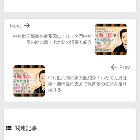

Next
中村勘三郎家の家系図はこれ！名門中村
屋の勘九郎・七之助の活躍も紹介

Prev
中村勘九郎の家系図紹介！いだてん男は
妻・前田愛の支えで歌舞伎の先頭を走り
続ける

関連記事