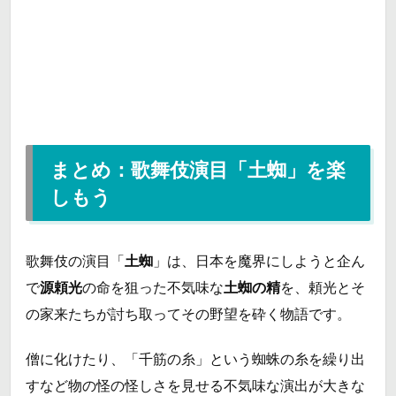
まとめ：歌舞伎演目「土蜘」を楽
しもう
歌舞伎の演目「
土蜘
」は、日本を魔界にしようと企ん
で
源頼光
の命を狙った不気味な
土蜘の精
を、頼光とそ
の家来たちが討ち取ってその野望を砕く物語です。
僧に化けたり、「千筋の糸」という蜘蛛の糸を繰り出
すなど物の怪の怪しさを見せる不気味な演出が大きな