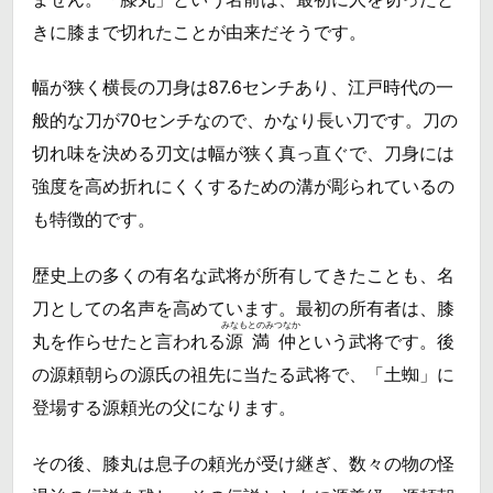
きに膝まで切れたことが由来だそうです。
幅が狭く横長の刀身は87.6センチあり、江戸時代の一
般的な刀が70センチなので、かなり長い刀です。刀の
切れ味を決める刃文は幅が狭く真っ直ぐで、刀身には
強度を高め折れにくくするための溝が彫られているの
も特徴的です。
歴史上の多くの有名な武将が所有してきたことも、名
刀としての名声を高めています。最初の所有者は、膝
みなもとのみつなか
丸を作らせたと言われる
源満仲
という武将です。後
の源頼朝らの源氏の祖先に当たる武将で、「土蜘」に
登場する源頼光の父になります。
その後、膝丸は息子の頼光が受け継ぎ、数々の物の怪