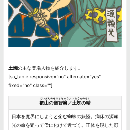
土蜘
の主な登場人物を紹介します。
[su_table responsive="no" alternate="yes"
fixed="no" class=""]
えいざんのそうちちゅう／つちぐものせい
叡山の僧智籌／土蜘の精
日本を魔界にしようと企む蜘蛛の妖怪。病床の源頼
光の命を狙って僧に化けて近づく。正体を現した顔