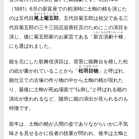
（1881）6月の新富座での初演時に土蜘の精を演じた
おのえきくごろう
のは五代目
尾上菊五郎
。五代目菊五郎は祖父である三
代目菊五郎の三十三回忌追善狂言のためにこの演目を
しんこえんげきじゅっしゅ
演じ、後に菊五郎家のお家芸である「
新古演劇十種
」
にも選ばれました。
能を元にした歌舞伎演目は、背景に能舞台を模した松
まつばめもの
の絵が書かれていることから「
松羽目物
」と呼ばれ、
能仕立ての古塚の作り物の中から土蜘の精が現れた
り、最後に土蜘が死ぬ場面で“仏倒し”と呼ばれる能の
演出が使われるなど、随所に能の演出が見られるのも
特徴です。
前半は、土蜘の精が人間の姿でありながらいかに不気
味さを見せるかに役者の技量が問われ、後半は土蜘と