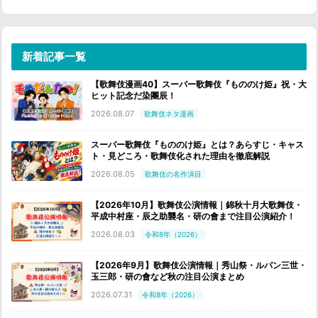
新着記事一覧
【歌舞伎漫画40】スーパー歌舞伎『もののけ姫』祝・大
ヒット記念だ染團辰！
2026.08.07
歌舞伎ネタ漫画
スーパー歌舞伎『もののけ姫』とは？あらすじ・キャス
ト・見どころ・歌舞伎化された理由を徹底解説
2026.08.05
歌舞伎の名作演目
【2026年10月】歌舞伎公演情報｜錦秋十月大歌舞伎・
平成中村座・辰之助襲名・研の會まで注目公演紹介！
2026.08.03
令和8年（2026）
【2026年9月】歌舞伎公演情報｜秀山祭・ルパン三世・
玉三郎・研の會など秋の注目公演まとめ
2026.07.31
令和8年（2026）