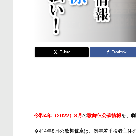
Twitter
Facebook
令和4年（2022）8月
の
歌舞伎公演情報
を、
劇
令和4年8月の
歌舞伎座
は、例年若手役者主体