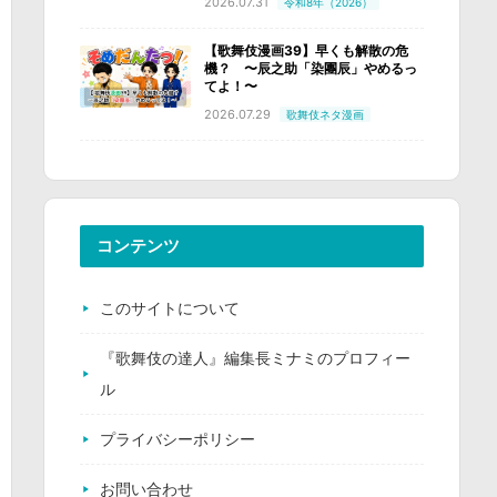
2026.07.31
令和8年（2026）
【歌舞伎漫画39】早くも解散の危
機？ 〜辰之助「染團辰」やめるっ
てよ！〜
2026.07.29
歌舞伎ネタ漫画
コンテンツ
このサイトについて
『歌舞伎の達人』編集長ミナミのプロフィー
ル
プライバシーポリシー
お問い合わせ