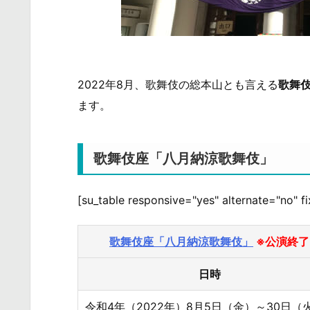
2022年8月、歌舞伎の総本山とも言える
歌舞
ます。
歌舞伎座「八月納涼歌舞伎」
[su_table responsive="yes" alternate="no" f
歌舞伎座「八月納涼歌舞伎」
※公演終了
日時
令和4年（2022年）8月5日（金）～30日（