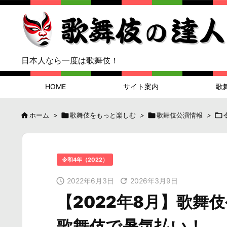
日本人なら一度は歌舞伎！
HOME
サイト案内
歌

ホーム
>

歌舞伎をもっと楽しむ
>

歌舞伎公演情報
>

令和4年（2022）

2022年6月3日

2026年3月9日
【2022年8月】歌舞
歌舞伎で暑気払い！