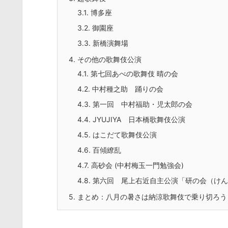
3.1.
博多座
3.2.
御園座
3.3.
新橋演舞場
4.
その他の歌舞伎公演
4.1.
第七回あべの歌舞伎 晴の会
4.2.
中村種之助 踊りの会
4.3.
第一回 中村福助・児太郎の会
4.4.
JYUJIYA 日本橋歌舞伎公演
4.5.
はこだて歌舞伎公演
4.6.
百傾繚乱
4.7.
高砂会 (中村梅玉一門勉強会)
4.8.
第六回 尾上右近自主公演「研の会（けん
5.
まとめ：八月の暑さは納涼歌舞伎で乗り切ろう