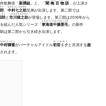
作歌舞伎「
新撰組
」と、「
闇梅百物語
」が上演さ
ろう
なかむらしちのすけ
郎
、
中村七之助
兄弟が出演します。第二部では
しろう
いちかわえんのすけ
四郎
と
市川猿之助
が登場します。第三部は2016年から
とうかいどうちゅうひざくりげ
を組んだ人気シリーズ「
東海道中膝栗毛
」の新作
助は第二部から引き続き出演します。
なかむらしどう
はつねみく
中村獅童
がバーチャルアイドル
初音ミク
と共演する
超
されます。