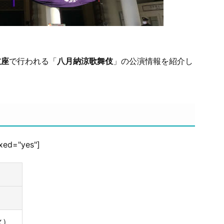
伎座
で行われる「
八月納涼歌舞伎
」の公演情報を紹介し
ixed="yes"]
火）