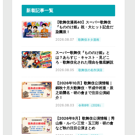
新着記事一覧
【歌舞伎漫画40】スーパー歌舞伎
『もののけ姫』祝・大ヒット記念だ
染團辰！
2026.08.07
歌舞伎ネタ漫画
スーパー歌舞伎『もののけ姫』と
は？あらすじ・キャスト・見どこ
ろ・歌舞伎化された理由を徹底解説
2026.08.05
歌舞伎の名作演目
【2026年10月】歌舞伎公演情報｜
錦秋十月大歌舞伎・平成中村座・辰
之助襲名・研の會まで注目公演紹
介！
2026.08.03
令和8年（2026）
【2026年9月】歌舞伎公演情報｜秀
山祭・ルパン三世・玉三郎・研の會
など秋の注目公演まとめ