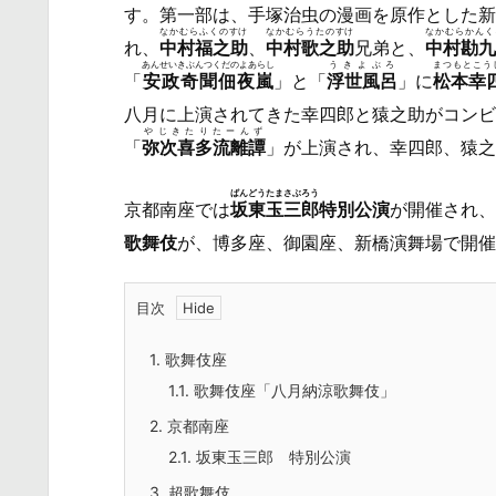
す。第一部は、手塚治虫の漫画を原作とした新
なかむらふくのすけ
なかむらうたのすけ
なかむらかんく
れ、
中村福之助
、
中村歌之助
兄弟と、
中村勘九
あんせいきぶんつくだのよあらし
うきよぶろ
まつもとこう
「
安政奇聞佃夜嵐
」と「
浮世風呂
」に
松本幸
八月に上演されてきた幸四郎と猿之助がコンビ
やじきたりたーんず
「
弥次喜多流離譚
」が上演され、幸四郎、猿之
ばんどうたまさぶろう
京都南座では
坂東玉三郎
特別公演
が開催され、
歌舞伎
が、博多座、御園座、新橋演舞場で開催
目次
1.
歌舞伎座
1.1.
歌舞伎座「八月納涼歌舞伎」
2.
京都南座
2.1.
坂東玉三郎 特別公演
3.
超歌舞伎