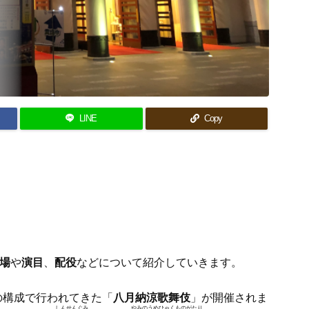
LINE
Copy
場
や
演目
、
配役
などについて紹介していきます。
の構成で行われてきた「
八月納涼歌舞伎
」が開催されま
しんせんぐみ
やみのうめひゃくものがたり